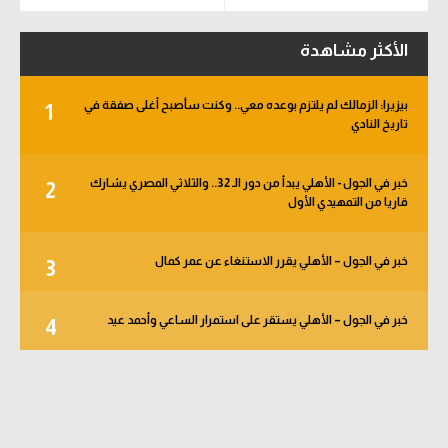
حكايات في الجول
تحليل في الجول
كويز في الجول
الأكثر مشاهدة
حكايات في الجول
فيديو في الجول
بيزيرا: الزمالك لم يلتزم بوعده معي.. وكنت سأصبح أغلى صفقة في
كويز في الجول
1
تاريخ النادي
فيديو في الجول
خبر في الجول - الأهلي يبدأ من دور الـ 32.. والثلاثي المصري يشارك
2
قاريا من التمهيدي الأول
خبر في الجول – الأهلي يقرر الاستنغاء عن عمر كمال
3
خبر في الجول – الأهلي يستقر على استمرار الساعي وأحمد عيد
4