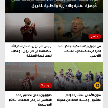
في المونديال
الوطن العربي
الأجهزة الفنية والإدارية والطبية للفريق
رياضة نسائية
في المونديال
آسيا
رياضة نسائية
أمريكا
آسيا
ركن الألعاب
أمريكا
في الجول يكشف كيف يفكر اتحاد
رئيس طرابزون: صلاح شكر الله
الكرة في ملف مدرب المنتخب
لانضمامه إلى طرابزون.. وغطينا
ركن الألعاب
أقسام خاصة
الأولمبي
نصف قيمة الصفقة
Gamers
أقسام خاصة
ميركاتو
Gamers
تحقيق في الجول
ميركاتو
تقرير في الجول
مران الأهلي - مشاركة إمام
طرابزون يعلن تحطيم رقمه
تحقيق في الجول
تحليل في الجول
عاشور.. وجلسة خاصة من عموتة
القياسي التاريخي لمبيعات التذاكر
الموسمية
تقرير في الجول