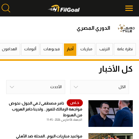
الدوري المصري
محتوى إخباري
محتوى إخباري
الرئيسية
الرئيسية
نظرة عامة
الترتيب
مباريات
أخبار
فيديوهات
ألبومات
الهدافون
أخبار
أخبار
كل الأخبار
مباريات
مباريات
ميركاتو
ميركاتو
الكل
الأحدث
فانتازي في الجول
فانتازي في الجول
الكل
خلال اليوم
خلال الشهر
خلال الإسبوع
الأحدث
الأكثر قراءة
تامر مصطفى لـ في الجول: نخوض
مواجهة الزمالك للفوز.. ولدينا حافز الهروب
مسابقة التوقعات
مسابقة التوقعات
من الهبوط
الجمعة، 06 مارس 2026 - 11:45
فيديوهات
فيديوهات
عدسات
عدسات
مواعيد مباريات اليوم..المحلة ضد الأهلي