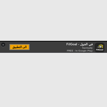
في الجول - FilGoal
×
الى التطبيق
Sarmady
FREE - In Google Play