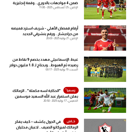
ضمن 4 مواجهات بالدوري.. وقمة إنجليزية
الإثنين، 25 أغسطس 2025 - 11:08
آراء حرة
آراء حرة
ركن الألعاب
ركن الألعاب
أرقام قمصان الأهلي - شريف استرد قميصه
من جراديشار.. ورقم بنشرقي الجديد
بطولات
الإثنين، 21 يوليه 2025 - 20:03
بطولات
أمريكا 2026
أمريكا 2026
الدوري المصري
غيط: الإسماعيلي مهدد بخصم 9 نقاط من
الدوري المصري
رصيده ثم الهبوط.. ويحتاج لـ 1.8 مليون دولار
الدوري الإنجليزي الممتاز
السبت، 19 يوليه 2025 - 00:17
الدوري الإنجليزي الممتاز
الدوري الإسباني
الدوري الإسباني
"الحكاية لسه مكملة".. الزمالك
يعلن استمرار عبد الله السعيد موسمين
الدوري الإيطالي
الخميس، 17 يوليه 2025 - 20:50
الدوري الإيطالي
الدوري الألماني
الدوري الألماني
في الجول يكشف – كيف يفكر
الدوري الفرنسي
الزمالك لميركاتو الصيف.. لاعبان محليان
الدوري الفرنسي