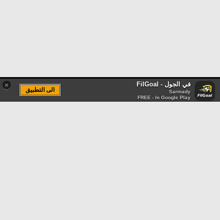
في الجول - FilGoal
×
الى التطبيق
Sarmady
FREE - In Google Play