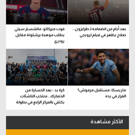
سعودي في الجول
الدوري الإنجليزي
بعد أيام من انضمامه لـ طرابزون..
فوت ميركاتو: مانشستر سيتي
الدوري الإسباني
صلاح يظهر في فيلم ترويجي
يطلب موهبة برشلونة مقابل
رودري
دوري أبطال أوروبا
القسم الثاني
رياضات أخرى
أمم إفريقيا
ماريسكا: مستقبل مرموش؟
كرة يد - بعد الخسارة من
كرة السلة الأمريكية
القرار في يده
الدنمارك.. منتخب الناشئات
يكتفي بالمركز الرابع في بطولة
كرة سلة
العالم
كرة يد
الأكثر مشاهدة
كرة طائرة