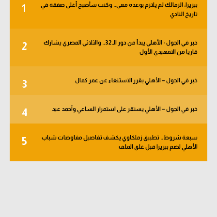
بيزيرا: الزمالك لم يلتزم بوعده معي.. وكنت سأصبح أغلى صفقة في
1
الوطن العربي
تاريخ النادي
في المونديال
خبر في الجول - الأهلي يبدأ من دور الـ 32.. والثلاثي المصري يشارك
2
رياضة نسائية
قاريا من التمهيدي الأول
آسيا
خبر في الجول – الأهلي يقرر الاستنغاء عن عمر كمال
3
أمريكا
ركن الألعاب
خبر في الجول – الأهلي يستقر على استمرار الساعي وأحمد عيد
4
سبعة شروط.. تطبيق زملكاوي يكشف تفاصيل مفاوضات شباب
5
أقسام خاصة
الأهلي لضم بيزيرا قبل غلق الملف
Gamers
ميركاتو
تحقيق في الجول
تقرير في الجول