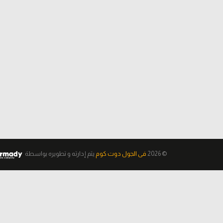
© 2026
فى الجول دوت كوم
يتم إدارته و تطويره
بواسطة