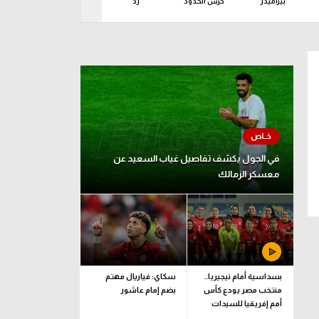
بيراميدز
حرس الحدود
زد
سموحة
سيراميكا 
د 09 أغسطس
في الجول يكشف تفاصيل غياب السعيد عن
معسكر الزمالك
بسداسية أمام نيجيريا..
سكاي: فياريال مهتم
منتخب مصر يودع كأس
بضم إمام عاشور
أمم إفريقيا للسيدات