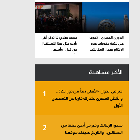
الدوري المصري – تعرف
محمد صلاح: لا أتذكر أنني
على لائحة عقوبات عدم
رأيت مثل هذا الاستقبال
الالتزام بعمل المقابلات
من قبل.. وأسعى
التلفزيونية
للألقاب مع الفريق
الأكثر مشاهدة
خبر في الجول - الأهلي يبدأ من دور الـ 32..
1
والثلاثي المصري يشارك قاريا من التمهيدي
الأول
ميدو: الزمالك وقع في أيدي حفنة من
2
المحتالين.. والتاريخ سيخلد موقفنا