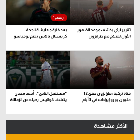
سعودي في الجول
الدوري الإنجليزي
تقرير تركي يكشف موعد الظهور
بعد فترة معايشة ناجحة..
الدوري الإسباني
الأول لصلاح مع طرابزون
كريستال بالاس يضم تومياسو
دوري أبطال أوروبا
القسم الثاني
رياضات أخرى
أمم إفريقيا
قناة تركية: طرابزون حقق 12
"مستقبل النادي".. أحمد مجدي
كرة السلة الأمريكية
مليون يورو إيرادات في 3 أيام
يكشف كواليس رحيله عن الزمالك
كرة سلة
كرة يد
الأكثر مشاهدة
كرة طائرة