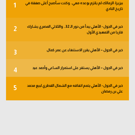
بيزيرا: الزمالك لم يلتزم بوعده معي.. وكنت سأصبح أغلى صفقة في
1
الوطن العربي
تاريخ النادي
في المونديال
خبر في الجول - الأهلي يبدأ من دور الـ 32.. والثلاثي المصري يشارك
2
رياضة نسائية
قاريا من التمهيدي الأول
آسيا
خبر في الجول – الأهلي يقرر الاستنغاء عن عمر كمال
3
أمريكا
ركن الألعاب
خبر في الجول – الأهلي يستقر على استمرار الساعي وأحمد عيد
4
خبر في الجول - الأهلي يتمم اتفاقه مع الشمال القطري لبيع محمد
5
أقسام خاصة
علي بن رمضان
Gamers
ميركاتو
تحقيق في الجول
تقرير في الجول