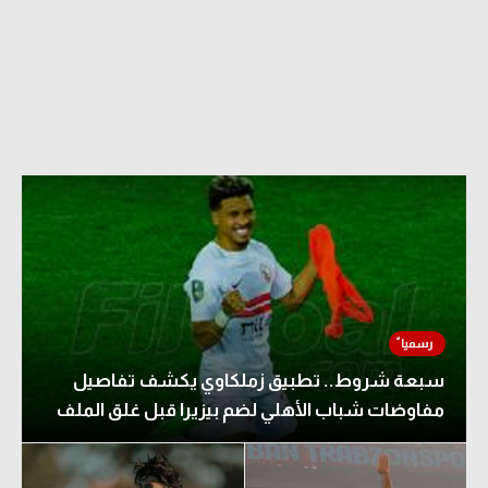
الدوري السعودي للمحترفين
دوري أبطال أوروبا
دوري أبطال إفريقيا
كل البطولات
أقسام
الكرة المصرية
الدوري المصري
سبعة شروط.. تطبيق زملكاوي يكشف تفاصيل
الكرة الأوروبية
مفاوضات شباب الأهلي لضم بيزيرا قبل غلق الملف
الكرة الإفريقية
منتخب مصر