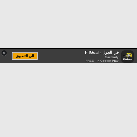
في الجول - FilGoal
×
الى التطبيق
Sarmady
FREE - In Google Play