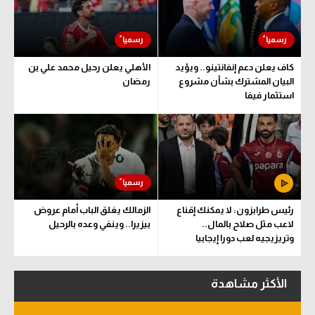
سعودي في الجول
الدوري الإنجليزي
كاف يعلن دعم إنفانتينو.. ويؤيد
الأهلي يعلن رحيل محمد علي بن
الدوري الإسباني
البيان المشترك بشأن مشروع
رمضان
استثمار فيفا
دوري أبطال أوروبا
القسم الثاني
رياضات أخرى
أمم إفريقيا
رئيس طرابزون: لا يمكنك إقناع
الزمالك يغلق الباب أمام عروض
كرة السلة الأمريكية
لاعب مثل صلاح بالمال..
بيزيرا.. وينفي وعده بالرحيل
وتريزيجيه لعب دورا إيجابيا
كرة سلة
كرة يد
الأكثر مشاهدة
كرة طائرة