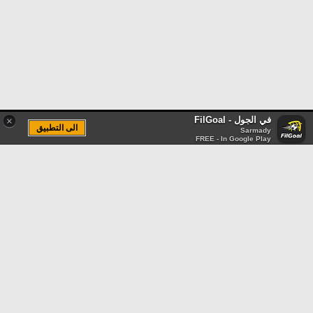
في الجول - FilGoal
×
الى التطبيق
Sarmady
FREE - In Google Play