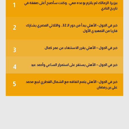
بيزيرا: الزمالك لم يلتزم بوعده معي.. وكنت سأصبح أغلى صفقة في
1
الوطن العربي
تاريخ النادي
في المونديال
خبر في الجول - الأهلي يبدأ من دور الـ 32.. والثلاثي المصري يشارك
2
رياضة نسائية
قاريا من التمهيدي الأول
آسيا
خبر في الجول – الأهلي يقرر الاستنغاء عن عمر كمال
3
أمريكا
ركن الألعاب
خبر في الجول – الأهلي يستقر على استمرار الساعي وأحمد عيد
4
خبر في الجول - الأهلي يتمم اتفاقه مع الشمال القطري لبيع محمد
5
أقسام خاصة
علي بن رمضان
Gamers
ميركاتو
تحقيق في الجول
تقرير في الجول