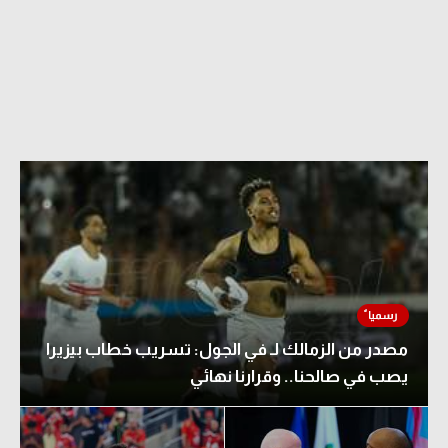
الدوري السعودي للمحترفين
دوري أبطال أوروبا
دوري أبطال إفريقيا
كل البطولات
أقسام
الكرة المصرية
الدوري المصري
مصدر من الزمالك لـ في الجول: تسريب خطاب بيزيرا
الكرة الأوروبية
يصب في صالحنا.. وقرارنا نهائي
الكرة الإفريقية
منتخب مصر