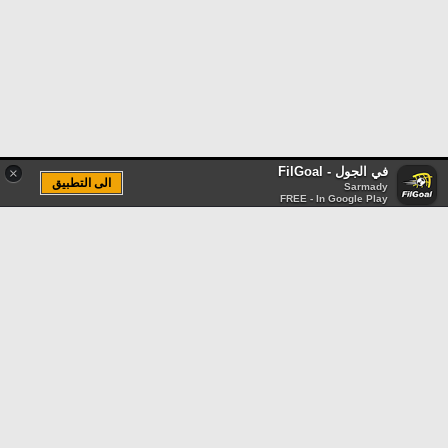
في الجول - FilGoal
×
الى التطبيق
Sarmady
FREE - In Google Play