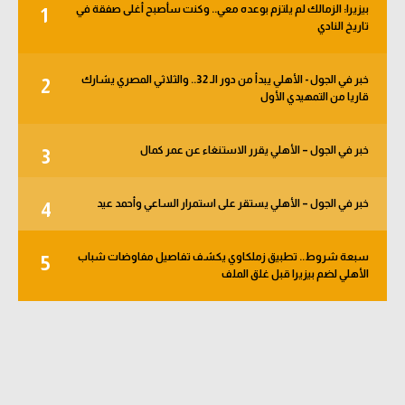
بيزيرا: الزمالك لم يلتزم بوعده معي.. وكنت سأصبح أغلى صفقة في
1
الوطن العربي
تاريخ النادي
في المونديال
خبر في الجول - الأهلي يبدأ من دور الـ 32.. والثلاثي المصري يشارك
2
رياضة نسائية
قاريا من التمهيدي الأول
آسيا
خبر في الجول – الأهلي يقرر الاستنغاء عن عمر كمال
3
أمريكا
ركن الألعاب
خبر في الجول – الأهلي يستقر على استمرار الساعي وأحمد عيد
4
سبعة شروط.. تطبيق زملكاوي يكشف تفاصيل مفاوضات شباب
5
أقسام خاصة
الأهلي لضم بيزيرا قبل غلق الملف
Gamers
ميركاتو
تحقيق في الجول
تقرير في الجول