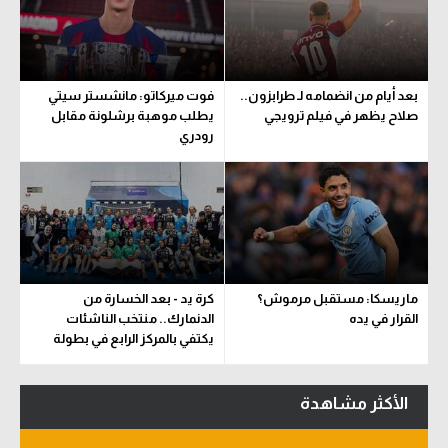
سعودي في الجول
الدوري الإنجليزي
بعد أيام من انضمامه لـ طرابزون..
فوت ميركاتو: مانشستر سيتي
الدوري الإسباني
صلاح يظهر في فيلم ترويجي
يطلب موهبة برشلونة مقابل
رودري
دوري أبطال أوروبا
القسم الثاني
رياضات أخرى
أمم إفريقيا
ماريسكا: مستقبل مرموش؟
كرة يد - بعد الخسارة من
كرة السلة الأمريكية
القرار في يده
الدنمارك.. منتخب الناشئات
يكتفي بالمركز الرابع في بطولة
كرة سلة
العالم
كرة يد
الأكثر مشاهدة
كرة طائرة