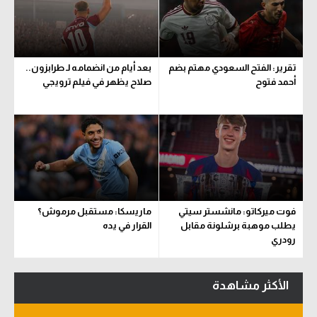
سعودي في الجول
الدوري الإنجليزي
تقرير: الفتح السعودي مهتم بضم
بعد أيام من انضمامه لـ طرابزون..
الدوري الإسباني
أحمد فتوح
صلاح يظهر في فيلم ترويجي
دوري أبطال أوروبا
القسم الثاني
رياضات أخرى
أمم إفريقيا
فوت ميركاتو: مانشستر سيتي
ماريسكا: مستقبل مرموش؟
كرة السلة الأمريكية
يطلب موهبة برشلونة مقابل
القرار في يده
رودري
كرة سلة
كرة يد
الأكثر مشاهدة
كرة طائرة