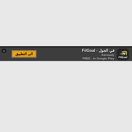
في الجول - FilGoal
×
الى التطبيق
Sarmady
FREE - In Google Play