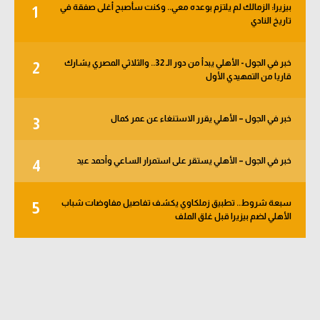
بيزيرا: الزمالك لم يلتزم بوعده معي.. وكنت سأصبح أغلى صفقة في
1
الوطن العربي
تاريخ النادي
في المونديال
خبر في الجول - الأهلي يبدأ من دور الـ 32.. والثلاثي المصري يشارك
2
رياضة نسائية
قاريا من التمهيدي الأول
آسيا
خبر في الجول – الأهلي يقرر الاستنغاء عن عمر كمال
3
أمريكا
ركن الألعاب
خبر في الجول – الأهلي يستقر على استمرار الساعي وأحمد عيد
4
سبعة شروط.. تطبيق زملكاوي يكشف تفاصيل مفاوضات شباب
5
أقسام خاصة
الأهلي لضم بيزيرا قبل غلق الملف
Gamers
ميركاتو
تحقيق في الجول
تقرير في الجول