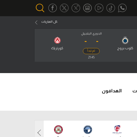
كل المباريات
الدوري البلجيكي
-
-
أقسام خاصة
Gamers
كلوب بروج
كورتريك
لم تبدأ
يكية
21:45
ميركاتو
تحقيق في الجول
تقرير في الجول
ت
الهدافون
تحليل في الجول
حكايات في الجول
كويز في الجول
فيديو في الجول