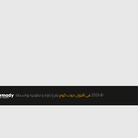
© 2026
فى الجول دوت كوم
يتم إدارته و تطويره
بواسطة