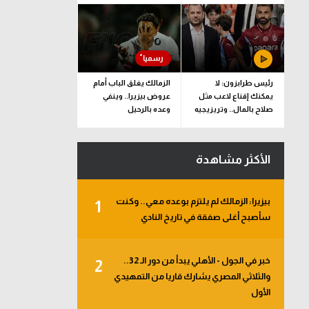
رئيس طرابزون: لا
الزمالك يغلق الباب أمام
يمكنك إقناع لاعب مثل
عروض بيزيرا.. وينفي
صلاح بالمال.. وتريزيجيه
وعده بالرحيل
لعب دورا إيجابيا
الأكثر مشاهدة
بيزيرا: الزمالك لم يلتزم بوعده معي.. وكنت
1
سأصبح أغلى صفقة في تاريخ النادي
خبر في الجول - الأهلي يبدأ من دور الـ 32..
2
والثلاثي المصري يشارك قاريا من التمهيدي
الأول