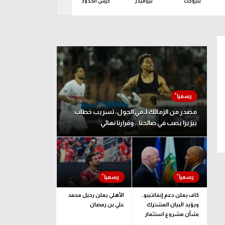
بتروجت
بيراميدز
حرس الحدود
زد
سمو
ين 10 أغسطس
مصدر من الزمالك لـ في الجول: تسريب خطاب
بيزيرا يصب في صالحنا.. وقرارنا نهائي
كاف يعلن دعم إنفانتينو..
الأهلي يعلن رحيل محمد
ويؤيد البيان المشترك
علي بن رمضان
بشأن مشروع استثمار
فيفا