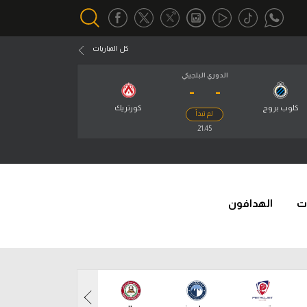
كل المباريات
الدوري البلجيكي
-
-
أقسام خاصة
Gamers
كلوب بروج
كورتريك
لم تبدأ
يكية
21:45
ميركاتو
تحقيق في الجول
تقرير في الجول
ت
الهدافون
تحليل في الجول
حكايات في الجول
كويز في الجول
فيديو في الجول