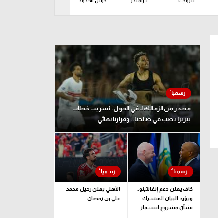
بتروجت
بيراميدز
حرس الحدود
زد
سمو
ين 10 أغسطس
مصدر من الزمالك لـ في الجول: تسريب خطاب
بيزيرا يصب في صالحنا.. وقرارنا نهائي
كاف يعلن دعم إنفانتينو..
الأهلي يعلن رحيل محمد
ويؤيد البيان المشترك
علي بن رمضان
بشأن مشروع استثمار
فيفا