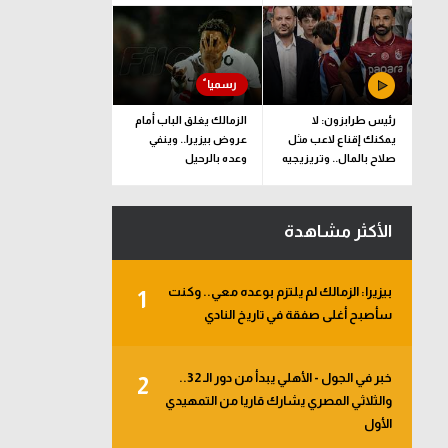
رئيس طرابزون: لا
الزمالك يغلق الباب أمام
يمكنك إقناع لاعب مثل
عروض بيزيرا.. وينفي
صلاح بالمال.. وتريزيجيه
وعده بالرحيل
لعب دورا إيجابيا
الأكثر مشاهدة
بيزيرا: الزمالك لم يلتزم بوعده معي.. وكنت
1
سأصبح أغلى صفقة في تاريخ النادي
خبر في الجول - الأهلي يبدأ من دور الـ 32..
2
والثلاثي المصري يشارك قاريا من التمهيدي
الأول