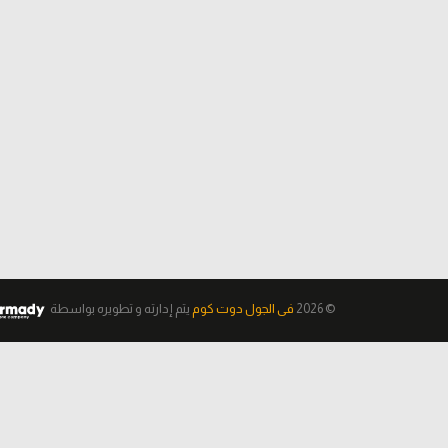
© 2026
فى الجول دوت كوم
يتم إدارته و تطويره
بواسطة