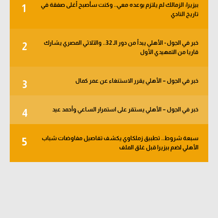
بيزيرا: الزمالك لم يلتزم بوعده معي.. وكنت سأصبح أغلى صفقة في
1
الوطن العربي
تاريخ النادي
في المونديال
خبر في الجول - الأهلي يبدأ من دور الـ 32.. والثلاثي المصري يشارك
2
رياضة نسائية
قاريا من التمهيدي الأول
آسيا
خبر في الجول – الأهلي يقرر الاستنغاء عن عمر كمال
3
أمريكا
ركن الألعاب
خبر في الجول – الأهلي يستقر على استمرار الساعي وأحمد عيد
4
سبعة شروط.. تطبيق زملكاوي يكشف تفاصيل مفاوضات شباب
5
أقسام خاصة
الأهلي لضم بيزيرا قبل غلق الملف
Gamers
ميركاتو
تحقيق في الجول
تقرير في الجول