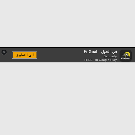
في الجول - FilGoal
×
الى التطبيق
Sarmady
FREE - In Google Play