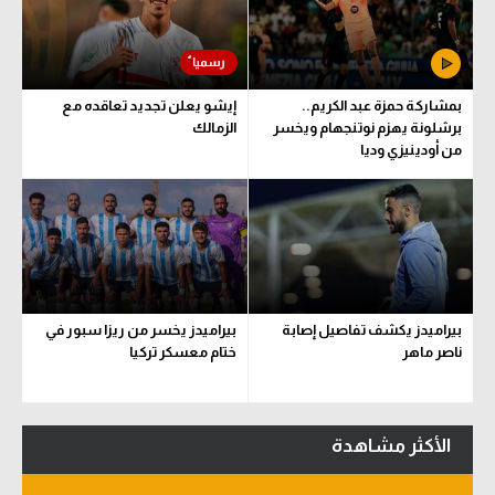
سعودي في الجول
الدوري الإنجليزي
بمشاركة حمزة عبد الكريم..
إيشو يعلن تجديد تعاقده مع
الدوري الإسباني
برشلونة يهزم نوتنجهام ويخسر
الزمالك
من أودينيزي وديا
دوري أبطال أوروبا
القسم الثاني
رياضات أخرى
أمم إفريقيا
بيراميدز يكشف تفاصيل إصابة
بيراميدز يخسر من ريزا سبور في
كرة السلة الأمريكية
ناصر ماهر
ختام معسكر تركيا
كرة سلة
كرة يد
الأكثر مشاهدة
كرة طائرة