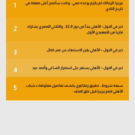
بيزيرا: الزمالك لم يلتزم بوعده معي.. وكنت سأصبح أغلى صفقة في
1
الوطن العربي
تاريخ النادي
في المونديال
خبر في الجول - الأهلي يبدأ من دور الـ 32.. والثلاثي المصري يشارك
2
رياضة نسائية
قاريا من التمهيدي الأول
آسيا
خبر في الجول – الأهلي يقرر الاستنغاء عن عمر كمال
3
أمريكا
ركن الألعاب
خبر في الجول – الأهلي يستقر على استمرار الساعي وأحمد عيد
4
سبعة شروط.. تطبيق زملكاوي يكشف تفاصيل مفاوضات شباب
5
أقسام خاصة
الأهلي لضم بيزيرا قبل غلق الملف
Gamers
ميركاتو
تحقيق في الجول
تقرير في الجول