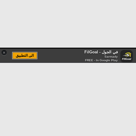
في الجول - FilGoal
×
الى التطبيق
Sarmady
FREE - In Google Play