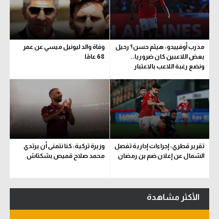
سعودي في الجول
الدوري الإنجليزي
مدرب أوفييدو: هيثم حسن؟ رحيل
وفاة والد ليونيل ميسي عن عمر
الدوري الإسباني
بعض اللاعبين كان ضروريا..
68 عامًا
ونضع رغبة اللاعب بالاعتبار
دوري أبطال أوروبا
القسم الثاني
رياضات أخرى
أمم إفريقيا
تقرير قطري: إجراءات إدارية تفصل
وزيرة تركية: كنا نتمنى أن يرتدي
كرة السلة الأمريكية
الشمال عن إعلان ضم بن رمضان
محمد صلاح قميص بشكتاش
كرة سلة
كرة يد
الأكثر مشاهدة
كرة طائرة