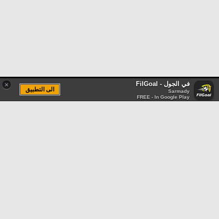
في الجول - FilGoal
×
الى التطبيق
Sarmady
FREE - In Google Play