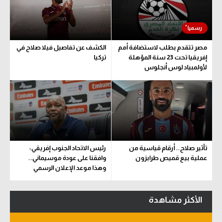
سعودي في الجول
الدوري الإنجليزي
مصر تتقدم بطلب لاستضافة أمم
الكشف عن تفاصيل فيلا صلاح في
الدوري الإسباني
إفريقيا تحت 23 سنة المؤهلة
تركيا
لأولمبياد لوس أنجلوس
دوري أبطال أوروبا
القسم الثاني
رياضات أخرى
أمم إفريقيا
تأثير صلاح.. أرقام قياسية من
رئيس الاتحاد الجنوب إفريقي:
كرة السلة الأمريكية
عملية بيع قميص طرابزون
وافقنا على عودة موسيماني..
وهذا موعد الإعلان الرسمي
كرة سلة
كرة يد
الأكثر مشاهدة
كرة طائرة