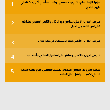
بيزيرا: الزمالك لم يلتزم بوعده معي.. وكنت سأصبح أغلى صفقة في
1
الوطن العربي
تاريخ النادي
في المونديال
خبر في الجول - الأهلي يبدأ من دور الـ 32.. والثلاثي المصري يشارك
2
رياضة نسائية
قاريا من التمهيدي الأول
آسيا
خبر في الجول – الأهلي يقرر الاستنغاء عن عمر كمال
3
أمريكا
ركن الألعاب
خبر في الجول – الأهلي يستقر على استمرار الساعي وأحمد عيد
4
سبعة شروط.. تطبيق زملكاوي يكشف تفاصيل مفاوضات شباب
5
أقسام خاصة
الأهلي لضم بيزيرا قبل غلق الملف
Gamers
ميركاتو
تحقيق في الجول
تقرير في الجول