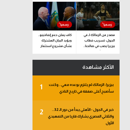
مصدر من الزمالك لـ في
كاف يعلن دعم إنفانتينو..
الجول: تسريب خطاب
ويؤيد البيان المشترك
بيزيرا يصب في صالحنا..
بشأن مشروع استثمار
وقرارنا نهائي
فيفا
الأكثر مشاهدة
بيزيرا: الزمالك لم يلتزم بوعده معي.. وكنت
1
سأصبح أغلى صفقة في تاريخ النادي
خبر في الجول - الأهلي يبدأ من دور الـ 32..
2
والثلاثي المصري يشارك قاريا من التمهيدي
الأول