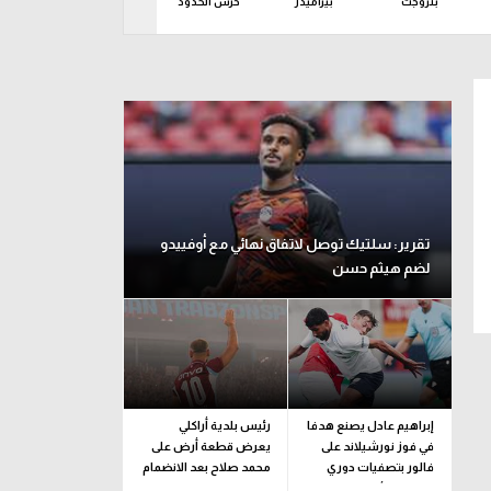
بتروجت
بيراميدز
حرس الحدود
زد
سمو
ين 10 أغسطس
تقرير: سلتيك توصل لاتفاق نهائي مع أوفييدو
لضم هيثم حسن
إبراهيم عادل يصنع هدفا
رئيس بلدية أراكلي
في فوز نورشيلاند على
يعرض قطعة أرض على
فالور بتصفيات دوري
محمد صلاح بعد الانضمام
المؤتمر الأوروبي
لـ طرابزون سبور