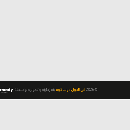
© 2026
فى الجول دوت كوم
يتم إدارته و تطويره
بواسطة