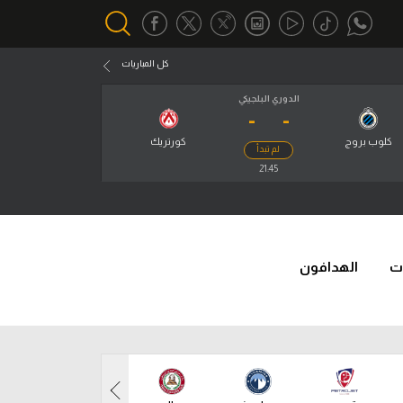
كل المباريات
الدوري البلجيكي
-
-
أقسام خاصة
Gamers
كلوب بروج
كورتريك
لم تبدأ
يكية
21:45
ميركاتو
تحقيق في الجول
تقرير في الجول
ت
الهدافون
تحليل في الجول
حكايات في الجول
كويز في الجول
فيديو في الجول