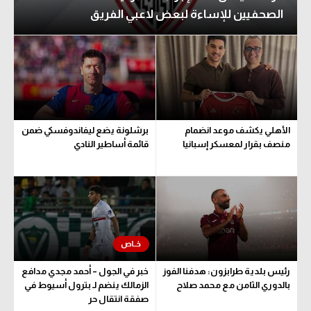
الصحفيين للإساءة لبعض لاعبي الفريق
الدوري السعودي للمحترفين
الدوري السعودي للمحترفين
دوري أبطال أوروبا
دوري أبطال أوروبا
دوري أبطال إفريقيا
دوري أبطال إفريقيا
كل البطولات
كل البطولات
الأهلي يكشف موعد انضمام
برشلونة يضع ليفاندوفسكي ضمن
أقسام
منصف بقرار لمعسكر إسبانيا
قائمة أساطير النادي
الكرة المصرية
أقسام
الدوري المصري
الكرة المصرية
الكرة الأوروبية
الدوري المصري
الكرة الإفريقية
الكرة الأوروبية
رئيس بلدية طرابزون: هدفنا الفوز
خبر في الجول – أحمد مجدي مدافع
منتخب مصر
الكرة الإفريقية
بالدوري الثامن مع محمد صلاح
الزمالك ينضم لـ بترول أسيوط في
صفقة انتقال حر
سعودي في الجول
منتخب مصر