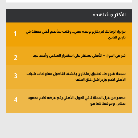
الدوري الإنجليزي
سعودي في الجول
الأكثر مشاهدة
الدوري الإسباني
الدوري الإنجليزي
بيزيرا: الزمالك لم يلتزم بوعده معي.. وكنت سأصبح أغلى صفقة في
دوري أبطال أوروبا
1
الدوري الإسباني
تاريخ النادي
القسم الثاني
دوري أبطال أوروبا
خبر في الجول – الأهلي يستقر على استمرار الساعي وأحمد عيد
2
رياضات أخرى
القسم الثاني
أمم إفريقيا
رياضات أخرى
سبعة شروط.. تطبيق زملكاوي يكشف تفاصيل مفاوضات شباب
3
الأهلي لضم بيزيرا قبل غلق الملف
كرة السلة الأمريكية
أمم إفريقيا
كرة سلة
كرة السلة الأمريكية
مصدر من غزل المحلة لـ في الجول: الأهلي رفع عرضه لضم محمود
4
صلاح.. وموقفنا كما هو
كرة يد
كرة سلة
كرة طائرة
كرة يد
الوطن العربي
كرة طائرة