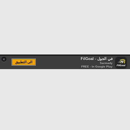
في الجول - FilGoal
×
الى التطبيق
Sarmady
FREE - In Google Play