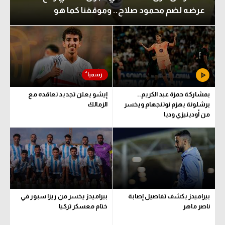
عرضه لضم محمود صلاح.. وموقفنا كما هو
الدوري السعودي للمحترفين
الدوري السعودي للمحترفين
دوري أبطال أوروبا
دوري أبطال أوروبا
دوري أبطال إفريقيا
دوري أبطال إفريقيا
كل البطولات
كل البطولات
بمشاركة حمزة عبد الكريم..
إيشو يعلن تجديد تعاقده مع
أقسام
برشلونة يهزم نوتنجهام ويخسر
الزمالك
من أودينيزي وديا
الكرة المصرية
أقسام
الدوري المصري
الكرة المصرية
الكرة الأوروبية
الدوري المصري
الكرة الإفريقية
الكرة الأوروبية
بيراميدز يكشف تفاصيل إصابة
بيراميدز يخسر من ريزا سبور في
منتخب مصر
الكرة الإفريقية
ناصر ماهر
ختام معسكر تركيا
سعودي في الجول
منتخب مصر