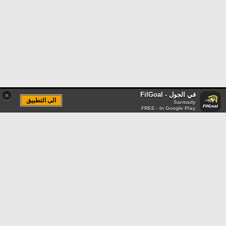
في الجول - FilGoal
×
الى التطبيق
Sarmady
FREE - In Google Play