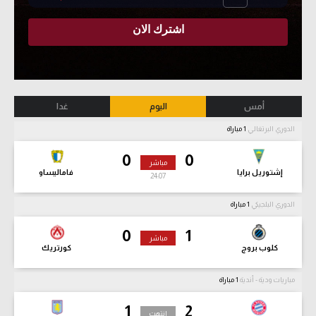
أمس
اليوم
غدا
الدوري البرتغالي
1 مباراة
0
0
مباشر
إشتوريل برايا
فاماليساو
24:08
الدوري البلجيكي
1 مباراة
0
1
مباشر
كلوب بروج
كورتريك
مباريات ودية - أندية
1 مباراة
1
2
انتهت