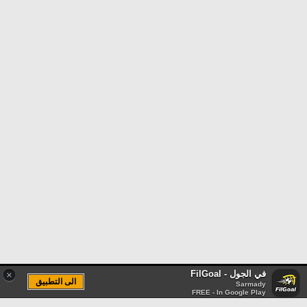
في الجول - FilGoal
×
الى التطبيق
Sarmady
FREE - In Google Play