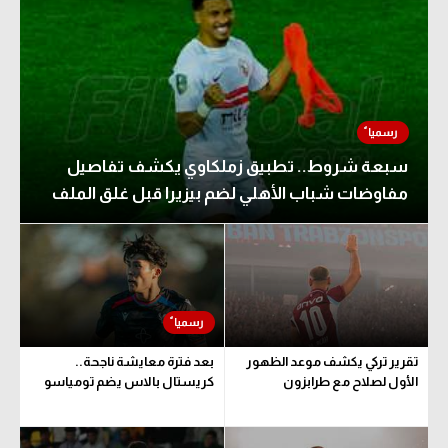
في المونديال
الوطن العربي
رياضة نسائية
في المونديال
آسيا
رياضة نسائية
أمريكا
آسيا
سبعة شروط.. تطبيق زملكاوي يكشف تفاصيل
ركن الألعاب
أمريكا
مفاوضات شباب الأهلي لضم بيزيرا قبل غلق الملف
ركن الألعاب
أقسام خاصة
Gamers
أقسام خاصة
ميركاتو
Gamers
تحقيق في الجول
ميركاتو
تقرير تركي يكشف موعد الظهور
بعد فترة معايشة ناجحة..
تقرير في الجول
الأول لصلاح مع طرابزون
كريستال بالاس يضم تومياسو
تحقيق في الجول
تحليل في الجول
تقرير في الجول