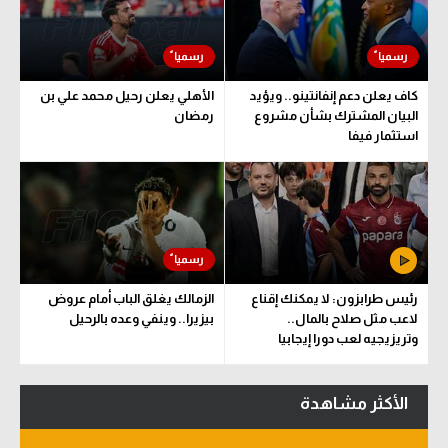
سعودي في الجول
الدوري الإنجليزي
كاف يعلن دعم إنفانتينو.. ويؤيد
الأهلي يعلن رحيل محمد علي بن
الدوري الإسباني
البيان المشترك بشأن مشروع
رمضان
استثمار فيفا
دوري أبطال أوروبا
القسم الثاني
رياضات أخرى
أمم إفريقيا
رئيس طرابزون: لا يمكنك إقناع
الزمالك يغلق الباب أمام عروض
كرة السلة الأمريكية
لاعب مثل صلاح بالمال..
بيزيرا.. وينفي وعده بالرحيل
وتريزيجيه لعب دورا إيجابيا
كرة سلة
كرة يد
الأكثر مشاهدة
كرة طائرة