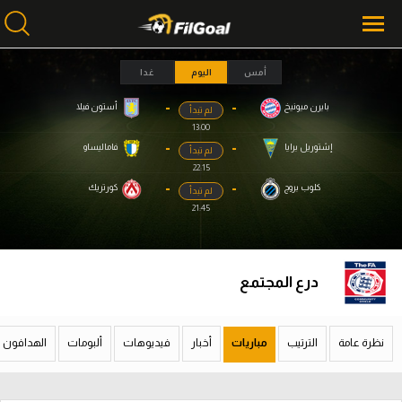
أمس
اليوم
غدا
-
-
بايرن ميونيخ
أستون فيلا
لم تبدأ
محتوى إخباري
محتوى إخباري
13:00
الرئيسية
الرئيسية
-
-
إشتوريل برايا
فاماليساو
لم تبدأ
22:15
أخبار
أخبار
-
-
كلوب بروج
كورتريك
لم تبدأ
21:45
مباريات
مباريات
ميركاتو
ميركاتو
درع المجتمع
فانتازي في الجول
فانتازي في الجول
مسابقة التوقعات
مسابقة التوقعات
نظرة عامة
الترتيب
مباريات
أخبار
فيديوهات
ألبومات
الهدافون
فيديوهات
فيديوهات
عدسات
عدسات