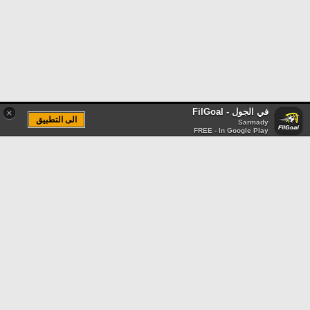
في الجول - FilGoal
×
الى التطبيق
Sarmady
FREE - In Google Play