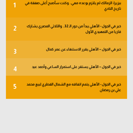
بيزيرا: الزمالك لم يلتزم بوعده معي.. وكنت سأصبح أغلى صفقة في
1
الوطن العربي
تاريخ النادي
في المونديال
خبر في الجول - الأهلي يبدأ من دور الـ 32.. والثلاثي المصري يشارك
2
رياضة نسائية
قاريا من التمهيدي الأول
آسيا
خبر في الجول – الأهلي يقرر الاستنغاء عن عمر كمال
3
أمريكا
ركن الألعاب
خبر في الجول – الأهلي يستقر على استمرار الساعي وأحمد عيد
4
خبر في الجول - الأهلي يتمم اتفاقه مع الشمال القطري لبيع محمد
5
أقسام خاصة
علي بن رمضان
Gamers
ميركاتو
تحقيق في الجول
تقرير في الجول