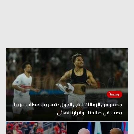
الدوري السعودي للمحترفين
دوري أبطال أوروبا
دوري أبطال إفريقيا
كل البطولات
أقسام
الكرة المصرية
الدوري المصري
مصدر من الزمالك لـ في الجول: تسريب خطاب بيزيرا
الكرة الأوروبية
يصب في صالحنا.. وقرارنا نهائي
الكرة الإفريقية
منتخب مصر