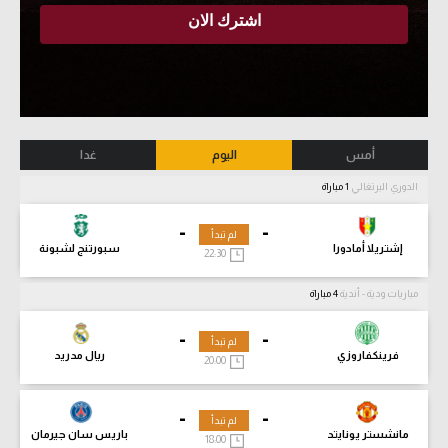
أمس
اليوم
غدا
الدوري البرتغالي
1 مباراة
-
-
لم تبدأ
إشتريلا أمادورا
سبورتنج لشبونة
22:30
مباريات ودية - أندية
4 مباراة
-
-
لم تبدأ
فرينكفاروزي
ريال مدريد
20:00
-
-
لم تبدأ
مانشستر يونايتد
باريس سان جيرمان
18:00