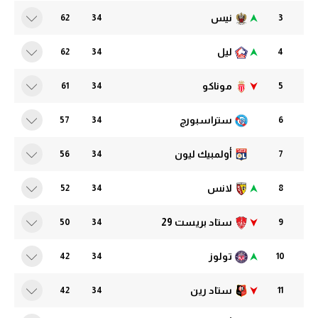
الدوري السعودي للمحترفين
نيس
62
34
3
الدوري السعودي للمحترفين
دوري أبطال أوروبا
ليل
62
34
4
دوري أبطال أوروبا
دوري أبطال إفريقيا
موناكو
61
34
5
دوري أبطال إفريقيا
كل البطولات
ستراسبورج
57
34
6
كل البطولات
أقسام
أولمبيك ليون
56
34
7
الكرة المصرية
أقسام
لانس
52
34
8
الدوري المصري
الكرة المصرية
ستاد بريست 29
الكرة الأوروبية
50
34
9
الدوري المصري
الكرة الإفريقية
الكرة الأوروبية
تولوز
42
34
10
منتخب مصر
الكرة الإفريقية
ستاد رين
42
34
11
سعودي في الجول
منتخب مصر