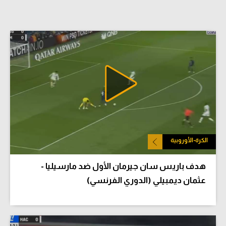
الكرة-الأوروبية
هدف باريس سان جيرمان الأول ضد مارسيليا -
عثمان ديمبيلي (الدوري الفرنسي)