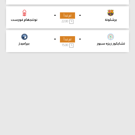
-
-
لم تبدأ
برشلونة
نوتنجهام فورست
22:00
-
-
لم تبدأ
تشايكور ريزه سبور
بيراميدز
15:00