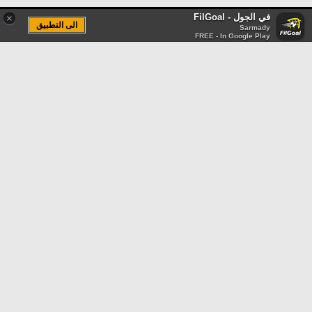
في الجول - FilGoal
×
الى التطبيق
Sarmady
FREE - In Google Play