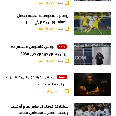
حكايات في الجول
سنه |
الكرة الأوروبية
تحليل في الجول
كويز في الجول
رومانو: الفحوصات الطبية تفصل
حكايات في الجول
انضمام لويس هنريكي لـ إنتر
فيديو في الجول
كويز في الجول
سنه |
الكرة الأوروبية
فيديو في الجول
لويس كامبوس مستمر مع
باريس سان جيرمان حتى 2030
سنه |
الكرة الأوروبية
رسميا - موناكو يعلن ضم إريك
داير لمدة 3 سنوات
سنه |
ميركاتو
بمشاركة كوكا.. لو هافر يهزم أوكسير
ويبعث الخطر لـ مصطفى محمد