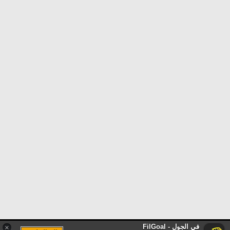
في الجول - FilGoal
×