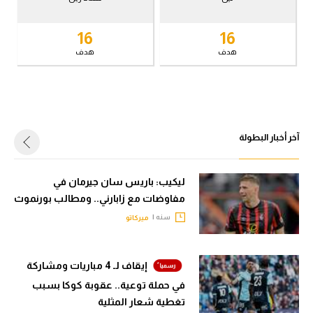
في المونديال
الوطن العربي
16
16
رياضة نسائية
في المونديال
هدف
هدف
آسيا
رياضة نسائية
أمريكا
آسيا
ركن الألعاب
أمريكا
آخر أخبار البطولة
ركن الألعاب
أقسام خاصة
Gamers
ليكيب: باريس سان جيرمان في
مفاوضات مع زابارني.. ومطالب بورنموث
أقسام خاصة
ميركاتو
سنه |
ميركاتو
Gamers
تحقيق في الجول
ميركاتو
تقرير في الجول
إيقاف لـ 4 مباريات ومشاركة
تحقيق في الجول
في حملة توعية.. عقوبة كوكا بسبب
تحليل في الجول
تغطية شعار المثلية
تقرير في الجول