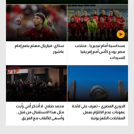
بسداسية أمام نيجيريا.. منتخب
سكاي: فياريال مهتم بضم إمام
مصر يودع كأس أمم إفريقيا
عاشور
للسيدات
الدوري المصري – تعرف على لائحة
محمد صلاح: لا أتذكر أنني رأيت
عقوبات عدم الالتزام بعمل
مثل هذا الاستقبال من قبل..
المقابلات التلفزيونية
وأسعى للألقاب مع الفريق