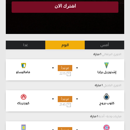
أمس
اليوم
غدا
الدوري البرتغالي
1 مباراة
-
-
لم تبدأ
إشتوريل برايا
فاماليساو
22:15
الدوري البلجيكي
1 مباراة
-
-
لم تبدأ
كلوب بروج
كورتريك
21:45
مباريات ودية - أندية
1 مباراة
-
-