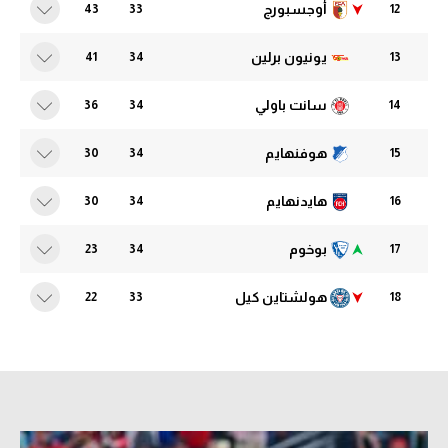
أوجسبورج
43
33
12
الدوري الإنجليزي
سعودي في الجول
يونيون برلين
41
34
13
الدوري الإسباني
الدوري الإنجليزي
سانت باولي
دوري أبطال أوروبا
36
34
14
الدوري الإسباني
القسم الثاني
دوري أبطال أوروبا
هوفنهايم
30
34
15
رياضات أخرى
القسم الثاني
هايدنهايم
30
34
16
أمم إفريقيا
رياضات أخرى
بوخوم
23
34
17
كرة السلة الأمريكية
أمم إفريقيا
هولشتاين كيل
22
33
18
كرة سلة
كرة السلة الأمريكية
كرة يد
كرة سلة
كرة طائرة
كرة يد
الوطن العربي
كرة طائرة