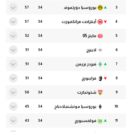
الدوري السعودي للمحترفين
بوروسيا دورتموند
57
34
3
الدوري السعودي للمحترفين
دوري أبطال أوروبا
آينتراخت فرانكفورت
57
34
4
دوري أبطال أوروبا
دوري أبطال إفريقيا
ماينز 05
52
34
5
دوري أبطال إفريقيا
كل البطولات
لايبزج
51
34
6
كل البطولات
أقسام
فيردر بريمن
51
34
7
الكرة المصرية
أقسام
فرايبورج
51
34
8
الدوري المصري
الكرة المصرية
شتوتجارت
الكرة الأوروبية
50
34
9
الدوري المصري
الكرة الإفريقية
الكرة الأوروبية
بوروسيا مونشنجلادباخ
45
34
10
منتخب مصر
الكرة الإفريقية
فولفسبورج
43
34
11
سعودي في الجول
منتخب مصر