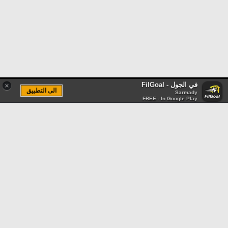
في الجول - FilGoal
×
الى التطبيق
Sarmady
FREE - In Google Play