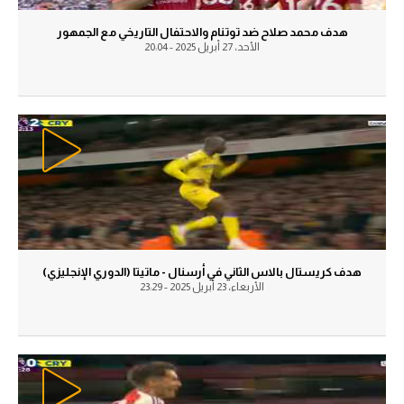
في المونديال
الوطن العربي
هدف محمد صلاح ضد توتنام والاحتفال التاريخي مع الجمهور
الأحد، 27 أبريل 2025 - 20:04
رياضة نسائية
في المونديال
آسيا
رياضة نسائية
أمريكا
آسيا
ركن الألعاب
أمريكا
ركن الألعاب
أقسام خاصة
Gamers
أقسام خاصة
ميركاتو
هدف كريستال بالاس الثاني في أرسنال - ماتيتا (الدوري الإنجليزي)
Gamers
الأربعاء، 23 أبريل 2025 - 23:29
تحقيق في الجول
ميركاتو
تقرير في الجول
تحقيق في الجول
تحليل في الجول
تقرير في الجول