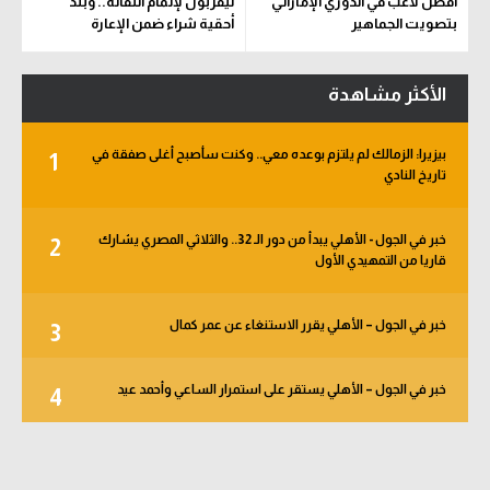
أفضل لاعب في الدوري الإماراتي
ليفربول لإتمام انتقاله.. وبند
بتصويت الجماهير
أحقية شراء ضمن الإعارة
الأكثر مشاهدة
بيزيرا: الزمالك لم يلتزم بوعده معي.. وكنت سأصبح أغلى صفقة في
1
تاريخ النادي
خبر في الجول - الأهلي يبدأ من دور الـ 32.. والثلاثي المصري يشارك
2
قاريا من التمهيدي الأول
خبر في الجول – الأهلي يقرر الاستنغاء عن عمر كمال
3
خبر في الجول – الأهلي يستقر على استمرار الساعي وأحمد عيد
4