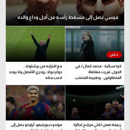
ميسي يصل إلى مسقط رأسه من أجل وداع والده
كرة نسائية - محمد كمال لـ في
مع اقترابه من برشلونة..
الجول: قررت مقاضاة
جوارديولا: رودري الأفضل ولا يوجد
المتطاولين.. وطبيبة المنتخب
لاعب مثله
تحدد مدة اللعب
ربيعة ضمن ثلاثي مرشح لجائزة
موندو ديبورتيفو: أراوخو يصل إلى