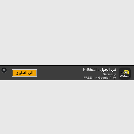
في الجول - FilGoal
×
الى التطبيق
Sarmady
FREE - In Google Play