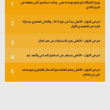
بيزيرا: الزمالك لم يلتزم بوعده معي.. وكنت سأصبح أغلى صفقة في
1
الوطن العربي
تاريخ النادي
في المونديال
خبر في الجول - الأهلي يبدأ من دور الـ 32.. والثلاثي المصري يشارك
2
رياضة نسائية
قاريا من التمهيدي الأول
آسيا
خبر في الجول – الأهلي يقرر الاستنغاء عن عمر كمال
3
أمريكا
ركن الألعاب
خبر في الجول – الأهلي يستقر على استمرار الساعي وأحمد عيد
4
خبر في الجول - الأهلي يتمم اتفاقه مع الشمال القطري لبيع محمد
5
أقسام خاصة
علي بن رمضان
Gamers
ميركاتو
تحقيق في الجول
تقرير في الجول