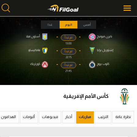
أمس
اليوم
غدا
-
-
بايرن ميونيخ
أستون فيلا
لم تبدأ
محتوى إخباري
محتوى إخباري
13:00
الرئيسية
الرئيسية
-
-
إشتوريل برايا
فاماليساو
لم تبدأ
22:15
أخبار
أخبار
-
-
كلوب بروج
كورتريك
لم تبدأ
21:45
مباريات
مباريات
ميركاتو
ميركاتو
كأس الأمم الإفريقية
فانتازي في الجول
فانتازي في الجول
مسابقة التوقعات
مسابقة التوقعات
نظرة عامة
الترتيب
مباريات
أخبار
فيديوهات
ألبومات
الهدافون
فيديوهات
فيديوهات
عدسات
عدسات