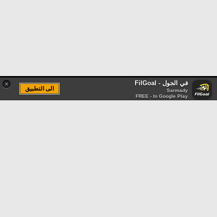
في الجول - FilGoal
×
الى التطبيق
Sarmady
FREE - In Google Play