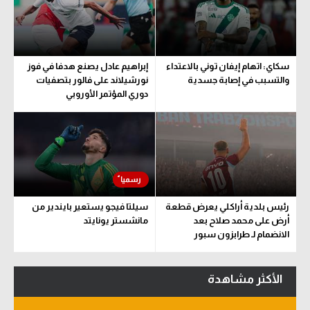
سعودي في الجول
الدوري الإنجليزي
سكاي: اتهام إيفان توني بالاعتداء
إبراهيم عادل يصنع هدفا في فوز
الدوري الإسباني
والتسبب في إصابة جسدية
نورشيلاند على فالور بتصفيات
دوري المؤتمر الأوروبي
دوري أبطال أوروبا
القسم الثاني
رياضات أخرى
أمم إفريقيا
رئيس بلدية أراكلي يعرض قطعة
سيلتا فيجو يستعير بايندير من
كرة السلة الأمريكية
أرض على محمد صلاح بعد
مانشستر يونايتد
الانضمام لـ طرابزون سبور
كرة سلة
كرة يد
الأكثر مشاهدة
كرة طائرة