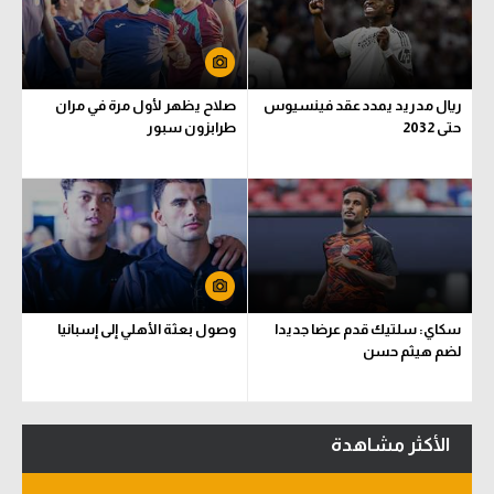
سعودي في الجول
الدوري الإنجليزي
ريال مدريد يمدد عقد فينسيوس
صلاح يظهر لأول مرة في مران
الدوري الإسباني
حتى 2032
طرابزون سبور
دوري أبطال أوروبا
القسم الثاني
رياضات أخرى
أمم إفريقيا
سكاي: سلتيك قدم عرضا جديدا
وصول بعثة الأهلي إلى إسبانيا
كرة السلة الأمريكية
لضم هيثم حسن
كرة سلة
كرة يد
الأكثر مشاهدة
كرة طائرة