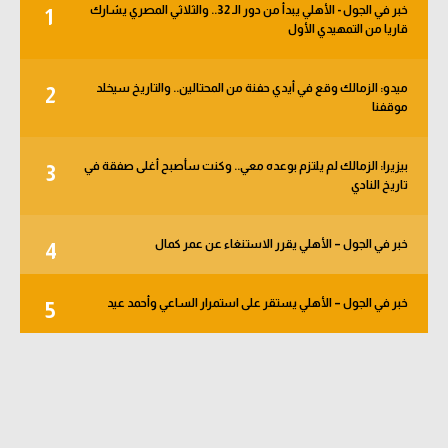
خبر في الجول - الأهلي يبدأ من دور الـ 32.. والثلاثي المصري يشارك
1
الوطن العربي
قاريا من التمهيدي الأول
في المونديال
ميدو: الزمالك وقع في أيدي حفنة من المحتالين.. والتاريخ سيخلد
2
رياضة نسائية
موقفنا
آسيا
بيزيرا: الزمالك لم يلتزم بوعده معي.. وكنت سأصبح أغلى صفقة في
3
أمريكا
تاريخ النادي
ركن الألعاب
خبر في الجول – الأهلي يقرر الاستنغاء عن عمر كمال
4
أقسام خاصة
خبر في الجول – الأهلي يستقر على استمرار الساعي وأحمد عيد
5
Gamers
ميركاتو
تحقيق في الجول
تقرير في الجول