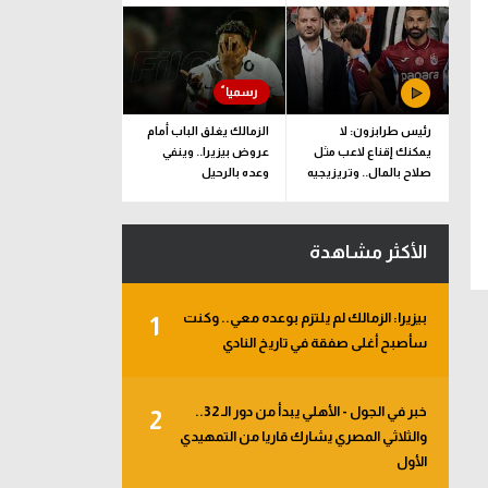
رئيس طرابزون: لا
الزمالك يغلق الباب أمام
يمكنك إقناع لاعب مثل
عروض بيزيرا.. وينفي
صلاح بالمال.. وتريزيجيه
وعده بالرحيل
لعب دورا إيجابيا
الأكثر مشاهدة
بيزيرا: الزمالك لم يلتزم بوعده معي.. وكنت
1
سأصبح أغلى صفقة في تاريخ النادي
خبر في الجول - الأهلي يبدأ من دور الـ 32..
2
والثلاثي المصري يشارك قاريا من التمهيدي
الأول