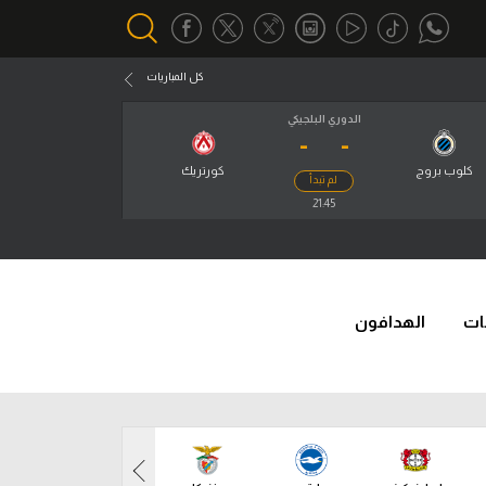
كل المباريات
الدوري البلجيكي
-
-
أقسام خاصة
Gamers
كلوب بروج
كورتريك
لم تبدأ
يكية
21:45
ميركاتو
تحقيق في الجول
تقرير في الجول
ات
الهدافون
تحليل في الجول
حكايات في الجول
كويز في الجول
فيديو في الجول