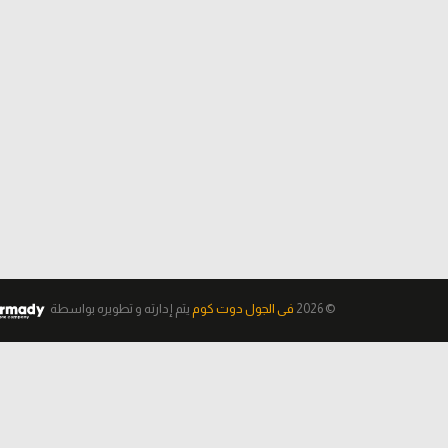
© 2026
فى الجول دوت كوم
يتم إدارته و تطويره
بواسطة