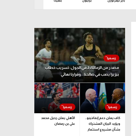
باير ليفركوزن
برايتون
بنفيكا
تولوز
جالات
مصدر من الزمالك لـ في الجول: تسريب خطاب
بيزيرا يصب في صالحنا.. وقرارنا نهائي
كاف يعلن دعم إنفانتينو..
الأهلي يعلن رحيل محمد
ويؤيد البيان المشترك
علي بن رمضان
بشأن مشروع استثمار
فيفا