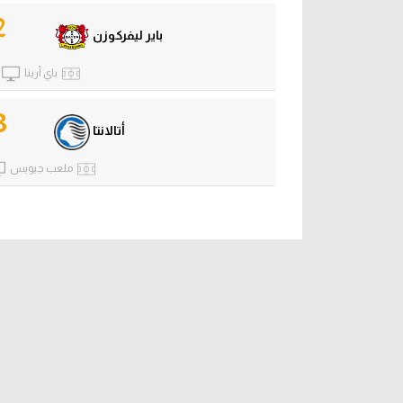
2
باير ليفركوزن
باي أرينا
3
أتالانتا
ملعب جيويس