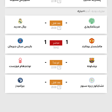
22:30
مباريات ودية - أندية
4 مباراة
-
-
بعد قليل
فرينكفاروزي
ريال مدريد
20:00
1
1
مباشر
مانشستر يونايتد
باريس سان جيرمان
59:43
-
-
لم تبدأ
برشلونة
نوتنجهام فورست
22:00
-
-
بعد قليل
تشايكور ريزه سبور
بيراميدز
20:00