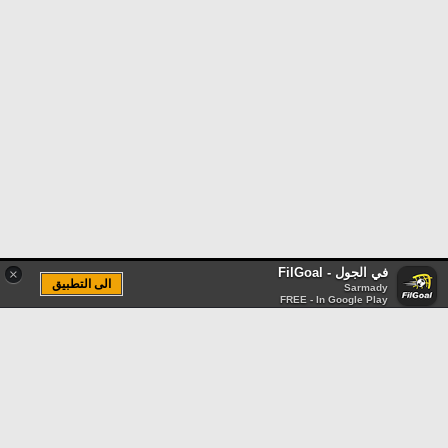
في الجول - FilGoal
×
الى التطبيق
Sarmady
FREE - In Google Play