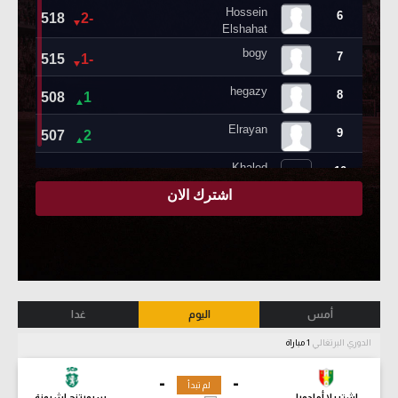
أمس
اليوم
غدا
الدوري البرتغالي
1 مباراة
-
-
لم تبدأ
إشتريلا أمادورا
سبورتنج لشبونة