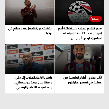
حكايات في الجول
تحليل في الجول
كويز في الجول
حكايات في الجول
فيديو في الجول
كويز في الجول
مصر تتقدم بطلب لاستضافة أمم
الكشف عن تفاصيل فيلا صلاح في
إفريقيا تحت 23 سنة المؤهلة
تركيا
فيديو في الجول
لأولمبياد لوس أنجلوس
تأثير صلاح.. أرقام قياسية من
رئيس الاتحاد الجنوب إفريقي:
عملية بيع قميص طرابزون
وافقنا على عودة موسيماني..
وهذا موعد الإعلان الرسمي