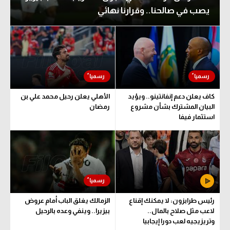
يصب في صالحنا.. وقرارنا نهائي
الدوري السعودي للمحترفين
الدوري السعودي للمحترفين
دوري أبطال أوروبا
دوري أبطال أوروبا
دوري أبطال إفريقيا
دوري أبطال إفريقيا
كل البطولات
كل البطولات
كاف يعلن دعم إنفانتينو.. ويؤيد
الأهلي يعلن رحيل محمد علي بن
أقسام
البيان المشترك بشأن مشروع
رمضان
استثمار فيفا
الكرة المصرية
أقسام
الدوري المصري
الكرة المصرية
الكرة الأوروبية
الدوري المصري
الكرة الإفريقية
الكرة الأوروبية
رئيس طرابزون: لا يمكنك إقناع
الزمالك يغلق الباب أمام عروض
منتخب مصر
الكرة الإفريقية
لاعب مثل صلاح بالمال..
بيزيرا.. وينفي وعده بالرحيل
وتريزيجيه لعب دورا إيجابيا
سعودي في الجول
منتخب مصر