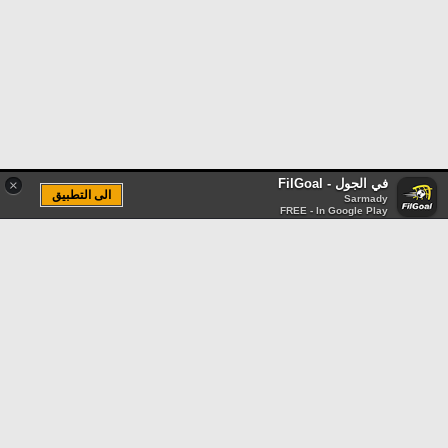
في الجول - FilGoal
×
الى التطبيق
Sarmady
FREE - In Google Play