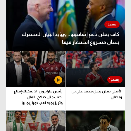
كاف يعلن دعم إنفانتينو.. ويؤيد البيان المشترك
بشأن مشروع استثمار فيفا
الأهلي يعلن رحيل محمد علي بن
رئيس طرابزون: لا يمكنك إقناع
رمضان
لاعب مثل صلاح بالمال..
وتريزيجيه لعب دورا إيجابيا