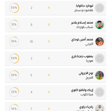
حكايات في الجول
ليونارد جاكوايا
تحليل في الجول
50%
2
1
فلامبو دو سنتر
كويز في الجول
حكايات في الجول
فيديو في الجول
محمد إسلام بلخير
12%
8
1
كويز في الجول
شباب بلوزداد
فيديو في الجول
محمد أمين توجاي
10%
10
1
الترجي
يعقوب جنجنا باري
50%
2
1
هوريا
نوح الجزولي
20%
5
1
المريخ
إريك وابانتو كابوي
25%
4
1
فيتا كلوب
زكريا دراوي
14%
7
1