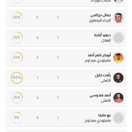
شباب بلوزداد
جمال حركاس
20%
5
1
الرجاء البيضاوي
ديفيد أباجنا
25%
4
1
الهلال
أبوبكر ناصر أحمد
33%
3
1
ماميلودي صنداونز
رأفت خليل
100%
1
1
الأهلي
أحمد قندوسي
25%
4
1
الأهلي
نيو مايما
11%
9
1
ماميلودي صنداونز