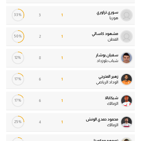
سوري تراوري
33%
3
1
هوريا
مشهود كاسالي
50%
2
1
القطن
سفيان بوشار
12%
8
1
شباب بلوزداد
زهير المترجي
17%
6
1
الوداد الرياضي
شيكابالا
17%
6
1
الزمالك
محمود حمدي الونش
25%
4
1
الزمالك
توبوهو موكوينا