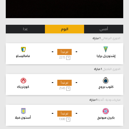
أمس
اليوم
غدا
الدوري البرتغالي
1 مباراة
-
-
لم تبدأ
إشتوريل برايا
فاماليساو
22:15
الدوري البلجيكي
1 مباراة
-
-
لم تبدأ
كلوب بروج
كورتريك
21:45
مباريات ودية - أندية
1 مباراة
-
-
لم تبدأ
بايرن ميونيخ
أستون فيلا
13:00