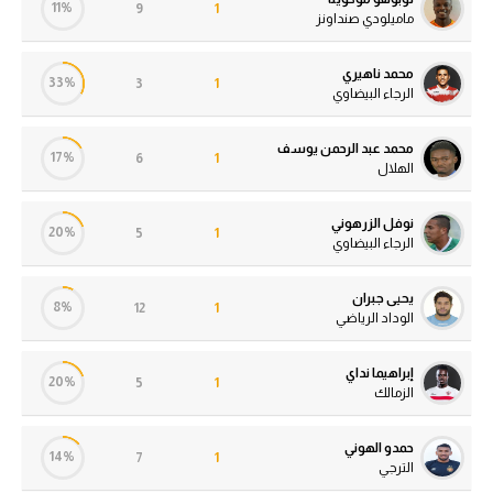
11%
9
1
ماميلودي صنداونز
محمد ناهيري
33%
3
1
الرجاء البيضاوي
محمد عبد الرحمن يوسف
17%
6
1
الهلال
نوفل الزرهوني
20%
5
1
الرجاء البيضاوي
يحيى جبران
8%
12
1
الوداد الرياضي
إبراهيما نداي
20%
5
1
الزمالك
حمدو الهوني
14%
7
1
الترجي