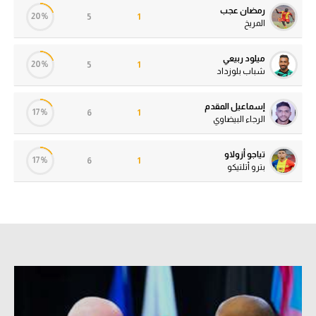
رمضان عجب
20%
5
1
المريخ
ميلود ربيعي
20%
5
1
شباب بلوزداد
إسماعيل المقدم
17%
6
1
الرجاء البيضاوي
تياجو أزولاو
17%
6
1
بترو أتلتيكو