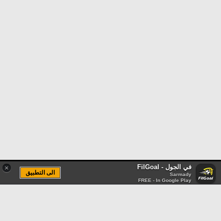
في الجول - FilGoal
×
الى التطبيق
Sarmady
FREE - In Google Play