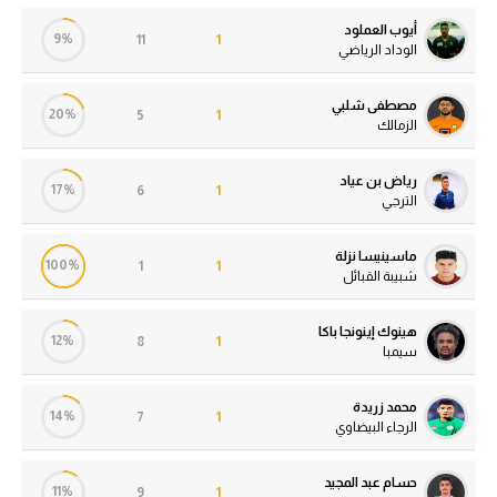
أيوب العملود
9%
11
1
الوداد الرياضي
مصطفى شلبي
20%
5
1
الزمالك
رياض بن عياد
17%
6
1
الترجي
ماسينيسا نزلة
100%
1
1
شبيبة القبائل
هينوك إينونجا باكا
12%
8
1
سيمبا
محمد زريدة
14%
7
1
الرجاء البيضاوي
حسام عبد المجيد
11%
9
1