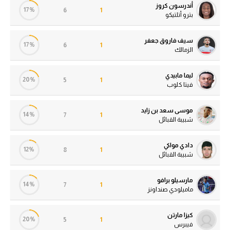
أندرسون كروز
17%
6
1
بترو أتلتيكو
سيف فاروق جعفر
17%
6
1
الزمالك
ليما مابيدي
20%
5
1
فيتا كلوب
موسى سعد بن زايد
14%
7
1
شبيبة القبائل
دادي مواكي
12%
8
1
شبيبة القبائل
مارسيلو برافو
14%
7
1
ماميلودي صنداونز
كيزا مارتن
20%
5
1
فيبرس