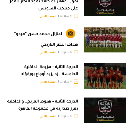
بفوز.. وهاتريك حامد يقود النصر للفوز
على منتخب السويس
4 سنوات |
القسم الثاني
اعتزال محمد حسن "ميدو"
هداف النصر التاريخي
4 سنوات |
القسم الثاني
الدرجة الثانية - هزيمة الداخلية
الخامسة.. زد يزيد أوجاع بورفؤاد
4 سنوات |
القسم الثاني
الدرجة الثانية - هبوط المريخ.. والداخلية
يعزز صدارته في مجموعة القاهرة
4 سنوات |
القسم الثاني