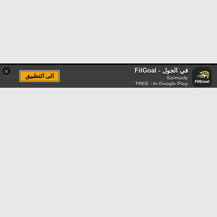
في الجول - FilGoal
×
الى التطبيق
Sarmady
FREE - In Google Play