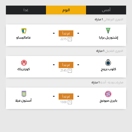
أمس
اليوم
غدا
الدوري البرتغالي
1 مباراة
-
-
لم تبدأ
إشتوريل برايا
فاماليساو
22:15
الدوري البلجيكي
1 مباراة
-
-
لم تبدأ
كلوب بروج
كورتريك
21:45
مباريات ودية - أندية
1 مباراة
-
-
لم تبدأ
بايرن ميونيخ
أستون فيلا
13:00