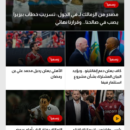
مصدر من الزمالك لـ في الجول: تسريب خطاب بيزيرا
يصب في صالحنا.. وقرارنا نهائي
كاف يعلن دعم إنفانتينو.. ويؤيد
الأهلي يعلن رحيل محمد علي بن
البيان المشترك بشأن مشروع
رمضان
استثمار فيفا
رئيس طرابزون: لا يمكنك إقناع
الزمالك يغلق الباب أمام عروض