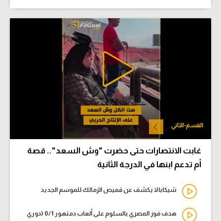
القسم-الثاني
غابت الانتصارات حتى حضرت "وش السعد".. قصة
أم تدعم ابنها في الدرجة الثانية
شيكابالا يكشف عن قميص الزمالك للموسم الجديد
هدف فوز المصري بالسلوم على ألعاب دمنهور 0/1 (دوري