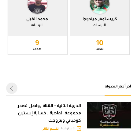
في المونديال
الوطن العربي
رياضة نسائية
في المونديال
كريستوفر ميندوجا
محمد الفيل
الترسانة
الترسانة
آسيا
رياضة نسائية
9
10
أمريكا
آسيا
هدف
هدف
ركن الألعاب
أمريكا
ركن الألعاب
أقسام خاصة
Gamers
آخر أخبار البطولة
أقسام خاصة
ميركاتو
Gamers
تحقيق في الجول
الدرجة الثانية - القناة يواصل تصدر
ميركاتو
مجموعة القاهرة.. خسارة إيسترن
تقرير في الجول
كومباني وبتروجت
تحقيق في الجول
تحليل في الجول
3 سنوات |
القسم الثاني
تقرير في الجول