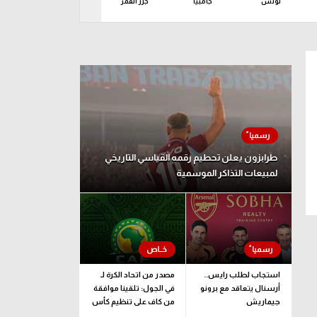
تونس
جامبيا
جزر القمر
زيمبابوي
سيرا
اثاء 11 أغسطس
طرابزون يعلن تحطيم رقمه القياسي التاريخي
لمبيعات التذاكر الموسمية
استجاب لطلب رايس..
مصدر من اتحاد الكرة لـ
أرسنال يتعاقد مع برونو
في الجول: تلقينا موافقة
جيماريش
من كاف على تنظيم كأس
إفريقيا تحت 23 عاما