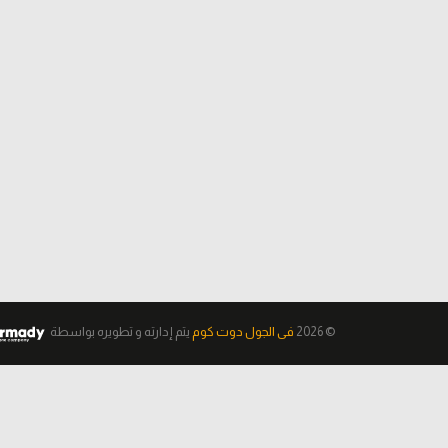
© 2026
فى الجول دوت كوم
يتم إدارته و تطويره
بواسطة