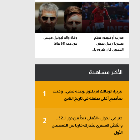
مدرب أوفييدو: هيثم
وفاة والد ليونيل ميسي
حسن؟ رحيل بعض
عن عمر 68 عامًا
اللاعبين كان ضروريا..
ونضع رغبة اللاعب
بالاعتبار
الأكثر مشاهدة
بيزيرا: الزمالك لم يلتزم بوعده معي.. وكنت
1
سأصبح أغلى صفقة في تاريخ النادي
خبر في الجول - الأهلي يبدأ من دور الـ 32..
2
والثلاثي المصري يشارك قاريا من التمهيدي
الأول