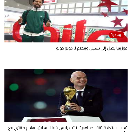
فوزينيا يصل إلى تشيلي وينضم لـ كولو كولو
"يجب استعادة ثقة الجماهير".. نائب رئيس فيفا السابق يهاجم مقترح بيع