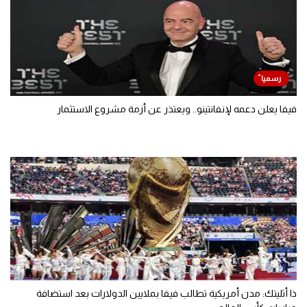
فيفا يعلن دعمه لإنفانتينو.. ويعتذر عن أزمة مشروع الاستثمار
ذا أثليتك: مدن أمريكية تطالب فيفا بملايين الدولارات بعد استضافة