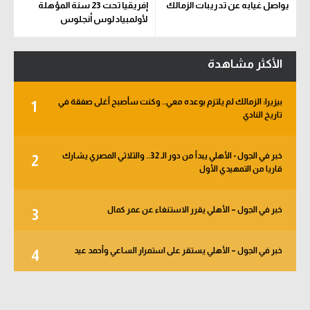
يواصل غيابه عن تدريبات الزمالك
إفريقيا تحت 23 سنة المؤهلة
لأولمبياد لوس أنجلوس
الأكثر مشاهدة
بيزيرا: الزمالك لم يلتزم بوعده معي.. وكنت سأصبح أغلى صفقة في
1
تاريخ النادي
خبر في الجول - الأهلي يبدأ من دور الـ 32.. والثلاثي المصري يشارك
2
قاريا من التمهيدي الأول
خبر في الجول – الأهلي يقرر الاستنغاء عن عمر كمال
3
خبر في الجول – الأهلي يستقر على استمرار الساعي وأحمد عيد
4