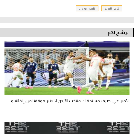
كأس العالم
كليمان توربان
نرشح لكم
الأمير علي: صرف مستحقات منتخب الأردن لا يغير موقفنا من إنفانتينو