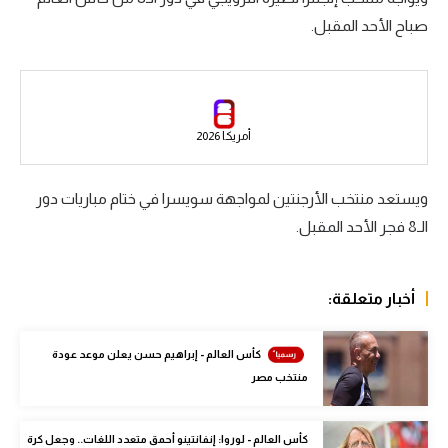
صباح الأحد المقبل.
سعودي في الجول
الدوري الإنجليزي
الدوري الإسباني
أمريكا 2026
دوري أبطال أوروبا
القسم الثاني
ويستعد منتخب الأرجنتين لمواجهة سويسرا في ختام مباريات دور
الـ8 فجر الأحد المقبل.
رياضات أخرى
أمم إفريقيا
أخبار متعلقة:
كرة السلة الأمريكية
كرة سلة
كأس العالم - إبراهيم حسن يعلن موعد عودة
منتخب مصر
كرة يد
كرة طائرة
كأس العالم - لوروا: إنفانتينو أحمق متعدد اللغات.. وجعل كرة