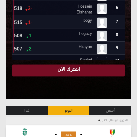
أمس
اليوم
غدا
الدوري البرتغالي
1 مباراة
-
-
لم تبدأ