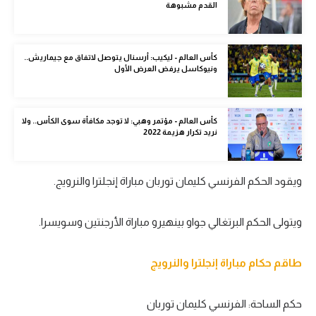
القدم مشبوهة
الوطن العربي
في المونديال
كأس العالم - ليكيب: أرسنال يتوصل لاتفاق مع جيماريش..
ونيوكاسل يرفض العرض الأول
رياضة نسائية
آسيا
كأس العالم - مؤتمر وهبي: لا توجد مكافأة سوى الكأس.. ولا
أمريكا
نريد تكرار هزيمة 2022
ركن الألعاب
ويقود الحكم الفرنسي كليمان توربان مباراة إنجلترا والنرويج.
أقسام خاصة
ويتولى الحكم البرتغالي جواو بينهيرو مباراة الأرجنتين وسويسرا.
Gamers
ميركاتو
طاقم حكام مباراة إنجلترا والنرويج
تحقيق في الجول
حكم الساحة: الفرنسي كليمان توربان
تقرير في الجول