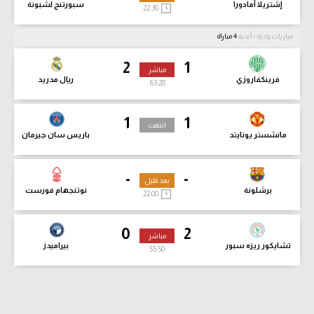
إشتريلا أمادورا
سبورتنج لشبونة
22:30
مباريات ودية - أندية
4 مباراة
2
1
مباشر
فرينكفاروزي
ريال مدريد
63:30
1
1
انتهت
مانشستر يونايتد
باريس سان جيرمان
-
-
بعد قليل
برشلونة
نوتنجهام فورست
22:00
0
2
مباشر
تشايكور ريزه سبور
بيراميدز
55:52