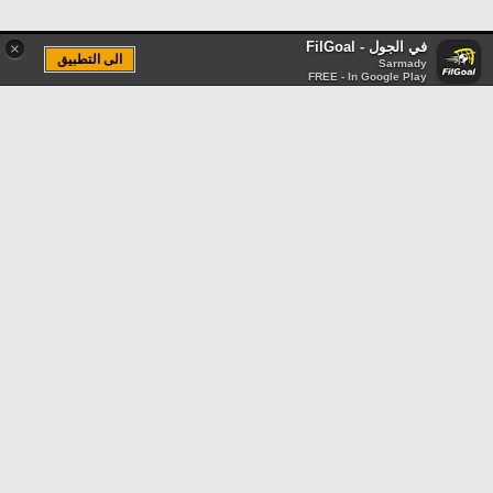
في الجول - FilGoal
×
الى التطبيق
Sarmady
FREE - In Google Play