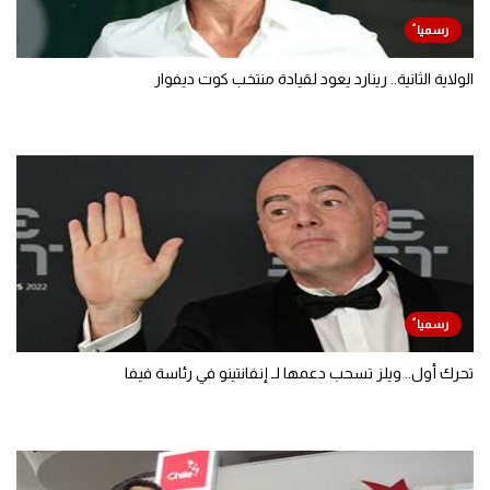
الولاية الثانية.. رينارد يعود لقيادة منتخب كوت ديفوار
تحرك أول.. ويلز تسحب دعمها لـ إنفانتينو في رئاسة فيفا