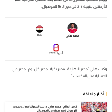
الأرجنتين بنتيجة 3-2 في دور الـ 16 للمونديال.
سعودي في الجول
الدوري الإنجليزي
الدوري الإسباني
مصر
محمد هاني
دوري أبطال أوروبا
القسم الثاني
أمريكا 2026
رياضات أخرى
أمم إفريقيا
وكتب هاني "مصر النهاردة.. مصر بكرة.. مصر كل يوم.. مصر في
الخسارة قبل المكسب."
كرة السلة الأمريكية
كرة سلة
أخبار متعلقة:
كرة يد
كرة طائرة
كأس العالم - محمد هاني: درسنا أستراليا جيدا.. ونهدف
للوصول لأبعد نقطة في المونديال