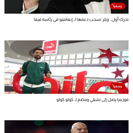
تحرك أول.. ويلز تسحب دعمها لـ إنفانتينو في رئاسة فيفا
فوزينيا يصل إلى تشيلي وينضم لـ كولو كولو