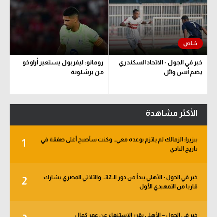
خبر في الجول - الاتحاد السكندري
رومانو: ليفربول يستعير أراوخو
يضم أنس وائل
من برشلونة
الأكثر مشاهدة
بيزيرا: الزمالك لم يلتزم بوعده معي.. وكنت سأصبح أغلى صفقة في
1
تاريخ النادي
خبر في الجول - الأهلي يبدأ من دور الـ 32.. والثلاثي المصري يشارك
2
قاريا من التمهيدي الأول
خبر في الجول – الأهلي يقرر الاستنغاء عن عمر كمال