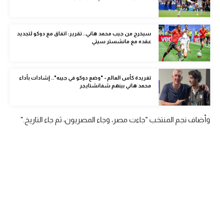
الوطن العربي
في المونديال
سيخرج من جيب محمد هاني.. تقرير: اتفاق مع دوكو لتجديد
عقده مع مانشستر سيتي
رياضة نسائية
آسيا
تغريدة كأس العالم - "وضع دوكو في جيبه".. إشادات بأداء
محمد هاني بينهم شفانشتايجر
أمريكا
ركن الألعاب
وأضاف نجم المنتخب "جاءت مصر، وجاء المصريون، ثم جاء التاريخ."
أقسام خاصة
Gamers
ميركاتو
تحقيق في الجول
تقرير في الجول