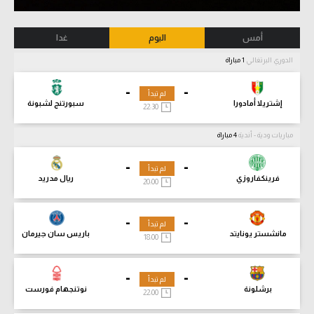
أمس
اليوم
غدا
الدوري البرتغالي
1 مباراة
-
-
لم تبدأ
إشتريلا أمادورا
سبورتنج لشبونة
22:30
مباريات ودية - أندية
4 مباراة
-
-
لم تبدأ
فرينكفاروزي
ريال مدريد
20:00
-
-
لم تبدأ
مانشستر يونايتد
باريس سان جيرمان
18:00
-
-
لم تبدأ
برشلونة
نوتنجهام فورست
22:00