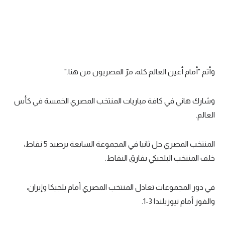
تحليل في الجول
حكايات في الجول
كويز في الجول
وأتم "أمام أعين العالم كله، مرّ المصريون من هنا."
فيديو في الجول
وشارك هاني في كافة مباريات المنتخب المصري الخمسة في كأس
العالم.
المنتخب المصري حل ثانيا في المجموعة السابعة برصيد 5 نقاط،
خلف المنتخب البلجيكي بفارق النقاط.
في دور المجموعات تعادل المنتخب المصري أمام بلجيكا وإيران،
والفوز أمام نيوزيلندا 3-1.