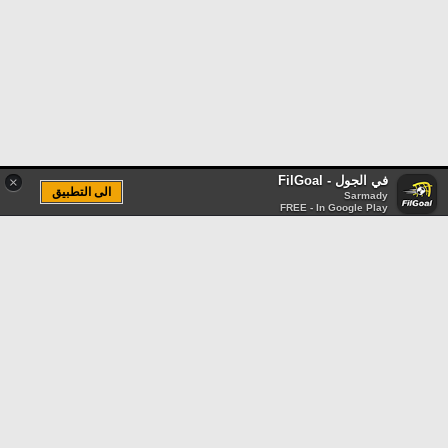
في الجول - FilGoal
×
الى التطبيق
Sarmady
FREE - In Google Play