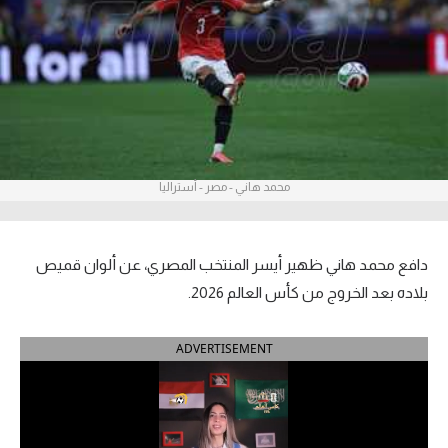
آراء حرة
ركن الألعاب
بطولات
أمريكا 2026
محمد هاني - مصر - أستراليا
الدوري المصري
الدوري الإنجليزي الممتاز
دافع محمد هاني ظهير أيسر المنتخب المصري، عن ألوان قميص
بلاده بعد الخروج من كأس العالم 2026.
الدوري الإسباني
ADVERTISEMENT
الدوري الإيطالي
الدوري الألماني
الدوري الفرنسي