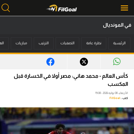
في المونديال
محتوى إخباري
الرئيسية
نظرة عامة
التصفيات
الترتيب
مباريات
اله
الرئيسية
أخبار
مباريات
كأس العالم - محمد هاني: مصر أولا في الخسارة قبل
ميركاتو
المكسب
الأربعاء، 08 يوليه 2026 - 19:08
فانتازي في الجول
كتب :
FilGoal
مسابقة التوقعات
فيديوهات
عدسات