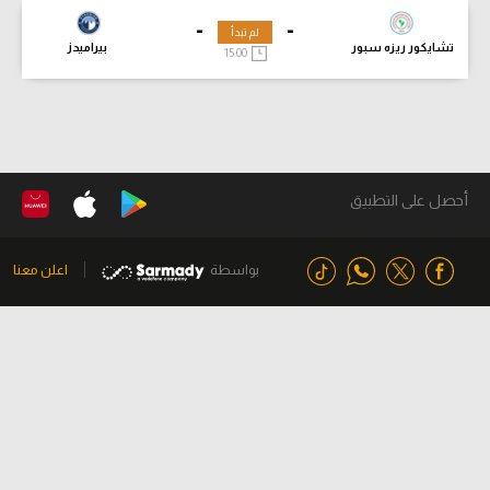
-
-
لم تبدأ
تشايكور ريزه سبور
بيراميدز
15:00
أحصل على التطبيق
بواسطة
اعلن معنا