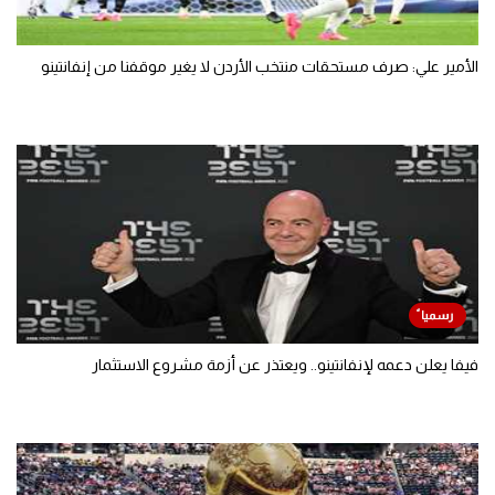
الأمير علي: صرف مستحقات منتخب الأردن لا يغير موقفنا من إنفانتينو
فيفا يعلن دعمه لإنفانتينو.. ويعتذر عن أزمة مشروع الاستثمار