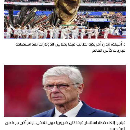
ذا أثليتك: مدن أمريكية تطالب فيفا بملايين الدولارات بعد استضافة
مباريات كأس العالم
فينجر: إلغاء خطة استثمار فيفا كان ضروريا دون نقاش.. ولم أكن جزءا من
المشروع