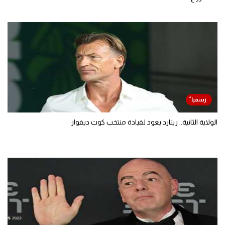
الولاية الثانية.. رينارد يعود لقيادة منتخب كوت ديفوار