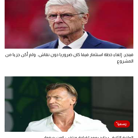
فينجر: إلغاء خطة استثمار فيفا كان ضروريا دون نقاش.. ولم أكن جزءا من
المشروع
الولاية الثانية.. رينارد يعود لقيادة منتخب كوت ديفوار