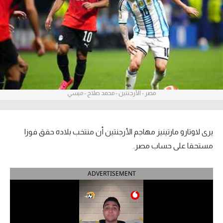
آراء حرة
ركن الألعاب
بطولات
الدوري المصري
مصر - الأرجنتين - محمد صلاح - ميسي
الدوري الإنجليزي الممتاز
الدوري الإسباني
يرى لاوتارو مارتينيز مهاجم الأرجنتين أن منتخب بلاده حقق فوزا
مستحقا على حساب مصر.
الدوري الإيطالي
ADVERTISEMENT
الدوري الألماني
الدوري التركي
الدوري الفرنسي