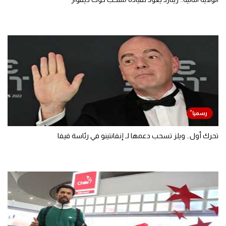
تحرك أول.. ويلز تسحب دعمها لـ إنفانتينو في رئاسة فيفا