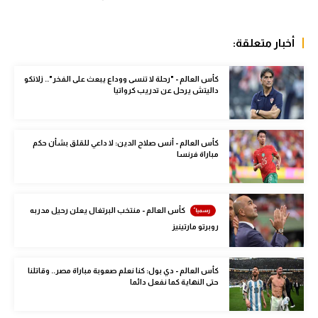
الوطن العربي
في المونديال
أخبار متعلقة:
رياضة نسائية
كأس العالم - "رحلة لا تنسى ووداع يبعث على الفخر".. زلاتكو
داليتش يرحل عن تدريب كرواتيا
آسيا
أمريكا
كأس العالم - أنس صلاح الدين: لا داعي للقلق بشأن حكم
مباراة فرنسا
ركن الألعاب
أقسام خاصة
كأس العالم - منتخب البرتغال يعلن رحيل مدربه
Gamers
روبرتو مارتينيز
ميركاتو
كأس العالم - دي بول: كنا نعلم صعوبة مباراة مصر.. وقاتلنا
تحقيق في الجول
حتى النهاية كما نفعل دائما
تقرير في الجول