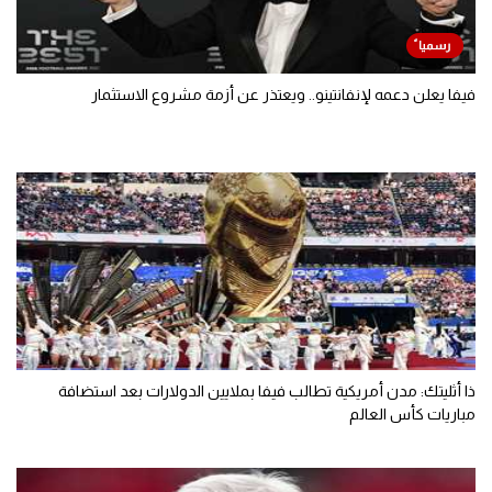
فيفا يعلن دعمه لإنفانتينو.. ويعتذر عن أزمة مشروع الاستثمار
ذا أثليتك: مدن أمريكية تطالب فيفا بملايين الدولارات بعد استضافة
مباريات كأس العالم