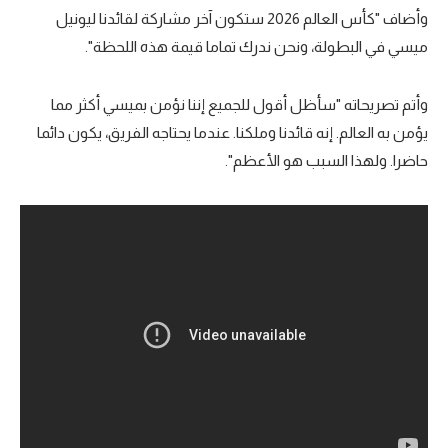
وأضاف "كأس العالم 2026 ستكون آخر مشاركة لقائدنا ليونيل
تحليل في الجول
ميسي في البطولة، ونحن ندرك تماما قيمة هذه اللحظة".
حكايات في الجول
وأتم تصريحاته "سأظل أقول للجميع إننا نؤمن بميسي أكثر مما
كويز في الجول
يؤمن به العالم. إنه قائدنا وملكنا. عندما يحتاجه الفريق، يكون دائما
فيديو في الجول
حاضرا. ولهذا السبب هو الأعظم".