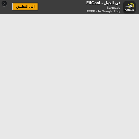
في الجول - FilGoal
×
الى التطبيق
Sarmady
FREE - In Google Play