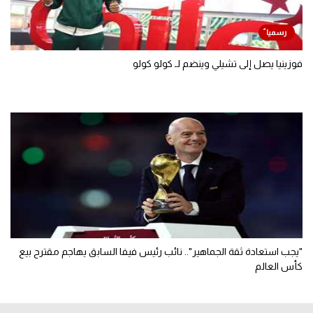
فوزينيا يصل إلى تشيلي وينضم لـ كولو كولو
"يجب استعادة ثقة الجماهير".. نائب رئيس فيفا السابق يهاجم مقترح بيع
كأس العالم