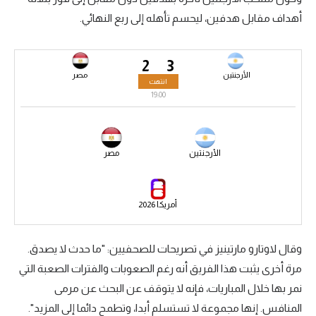
أهداف مقابل هدفين، ليحسم تأهله إلى ربع النهائي.
سعودي في الجول
الدوري الإنجليزي
2
3
الدوري الإسباني
الأرجنتين
مصر
انتهت
19:00
دوري أبطال أوروبا
القسم الثاني
الأرجنتين
مصر
رياضات أخرى
أمم إفريقيا
أمريكا 2026
كرة السلة الأمريكية
كرة سلة
وقال لاوتارو مارتينيز في تصريحات للصحفيين: "ما حدث لا يصدق.
مرة أخرى يثبت هذا الفريق أنه رغم الصعوبات والفترات الصعبة التي
كرة يد
نمر بها خلال المباريات، فإنه لا يتوقف عن البحث عن مرمى
كرة طائرة
المنافس. إنها مجموعة لا تستسلم أبدا، وتطمح دائما إلى المزيد".