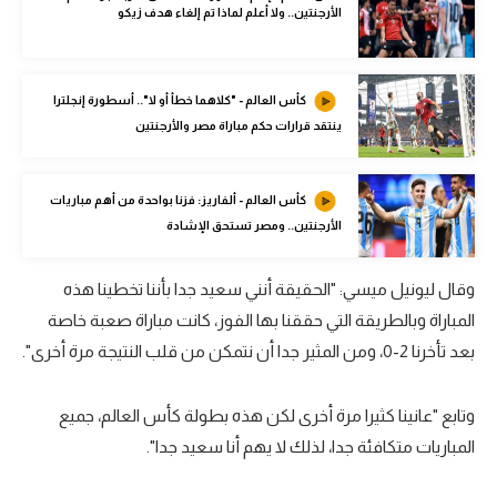
الأرجنتين.. ولا أعلم لماذا تم إلغاء هدف زيكو
الوطن العربي
في المونديال
كأس العالم - "كلاهما خطأ أو لا".. أسطورة إنجلترا
رياضة نسائية
ينتقد قرارات حكم مباراة مصر والأرجنتين
آسيا
أمريكا
كأس العالم - ألفاريز: فزنا بواحدة من أهم مباريات
الأرجنتين.. ومصر تستحق الإشادة
ركن الألعاب
وقال ليونيل ميسي: "الحقيقة أنني سعيد جدا بأننا تخطينا هذه
أقسام خاصة
المباراة وبالطريقة التي حققنا بها الفوز، كانت مباراة صعبة خاصة
Gamers
بعد تأخرنا 2-0، ومن المثير جدا أن نتمكن من قلب النتيجة مرة أخرى".
ميركاتو
وتابع "عانينا كثيرا مرة أخرى لكن هذه بطولة كأس العالم، جميع
تحقيق في الجول
المباريات متكافئة جدا، لذلك لا يهم أنا سعيد جدا".
تقرير في الجول