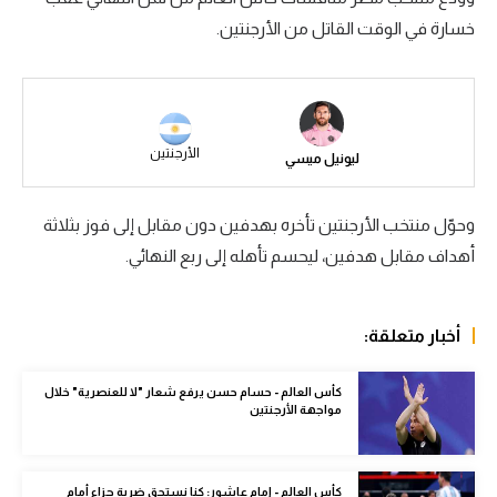
خسارة في الوقت القاتل من الأرجنتين.
سعودي في الجول
الدوري الإنجليزي
الدوري الإسباني
الأرجنتين
ليونيل ميسي
دوري أبطال أوروبا
القسم الثاني
وحوّل منتخب الأرجنتين تأخره بهدفين دون مقابل إلى فوز بثلاثة
رياضات أخرى
أهداف مقابل هدفين، ليحسم تأهله إلى ربع النهائي.
أمم إفريقيا
أخبار متعلقة:
كرة السلة الأمريكية
كرة سلة
كأس العالم - حسام حسن يرفع شعار "لا للعنصرية" خلال
مواجهة الأرجنتين
كرة يد
كرة طائرة
كأس العالم - إمام عاشور: كنا نستحق ضربة جزاء أمام