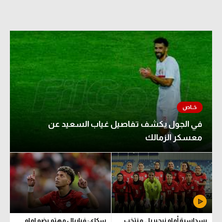
في الجول يكشف تفاصيل غياب السعيد عن
معسكر الزمالك
بسداسية أمام نيجيريا.. منتخب
سكاي: فياريال مهتم بضم إمام