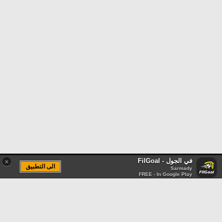
في الجول - FilGoal
×
الى التطبيق
Sarmady
FREE - In Google Play