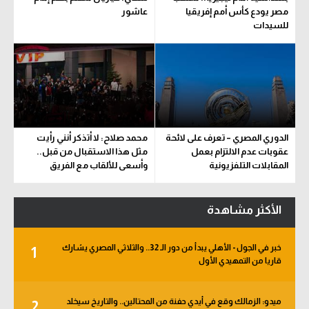
مصر يودع كأس أمم إفريقيا
عاشور
للسيدات
الدوري المصري – تعرف على لائحة
محمد صلاح: لا أتذكر أنني رأيت
عقوبات عدم الالتزام بعمل
مثل هذا الاستقبال من قبل..
المقابلات التلفزيونية
وأسعى للألقاب مع الفريق
الأكثر مشاهدة
خبر في الجول - الأهلي يبدأ من دور الـ 32.. والثلاثي المصري يشارك
1
قاريا من التمهيدي الأول
ميدو: الزمالك وقع في أيدي حفنة من المحتالين.. والتاريخ سيخلد
2