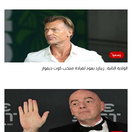
الولاية الثانية.. رينارد يعود لقيادة منتخب كوت ديفوار