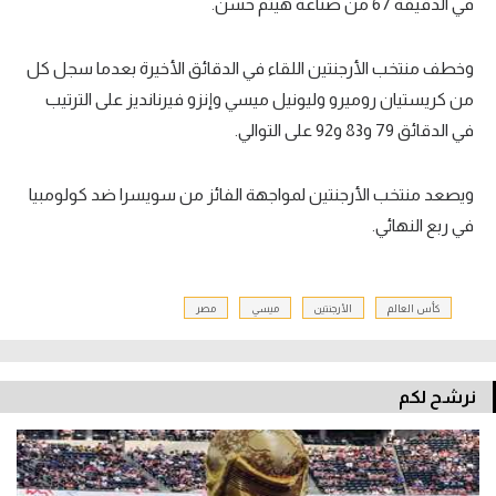
في الدقيقة 67 من صناعة هيثم حسن.
وخطف منتخب الأرجنتين اللقاء في الدقائق الأخيرة بعدما سجل كل
من كريستيان روميرو وليونيل ميسي وإنزو فيرنانديز على الترتيب
في الدقائق 79 و83 و92 على التوالي.
ويصعد منتخب الأرجنتين لمواجهة الفائز من سويسرا ضد كولومبيا
في ربع النهائي.
كأس العالم
الأرجنتين
ميسي
مصر
نرشح لكم