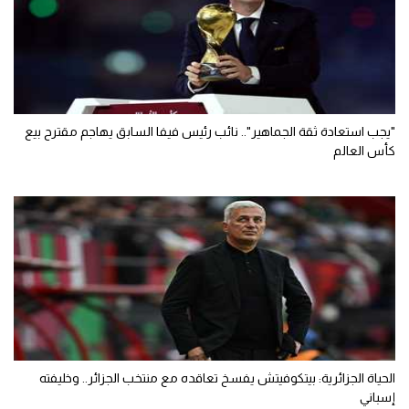
"يجب استعادة ثقة الجماهير".. نائب رئيس فيفا السابق يهاجم مقترح بيع
كأس العالم
الحياة الجزائرية: بيتكوفيتش يفسخ تعاقده مع منتخب الجزائر.. وخليفته
إسباني