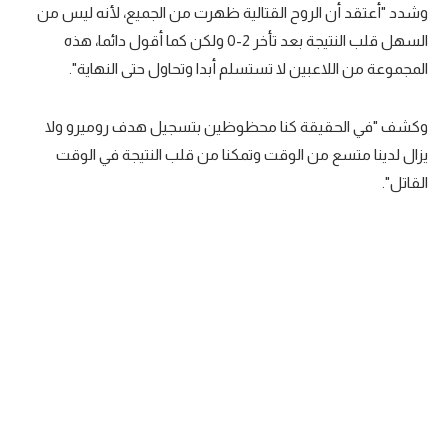
وشدد "أعتقد أن الروح القتالية ظهرت من الجميع، لأنه ليس من
تحليل في الجول
السهل قلب النتيجة بعد تأخر 2-0 ولكن كما أقول دائما، هذه
حكايات في الجول
المجموعة من اللاعبين لا تستسلم أبدا وتحاول حتى النهاية".
كويز في الجول
وكشف "في الحقيقة كنا محظوظين بتسجيل هدف روميرو ولا
فيديو في الجول
يزال لدينا متسع من الوقت وتمكنا من قلب النتيجة في الوقت
القاتل".