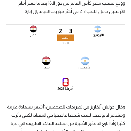
وودع منتخب مصر كأس العالم من دور الـ16 بعدما خسر أمام
سعودي في الجول
الأرجنتين حامل اللقب 3-2 في أكثر مباريات المونديال إثارة.
الدوري الإنجليزي
2
3
الدوري الإسباني
الأرجنتين
مصر
انتهت
دوري أبطال أوروبا
19:00
القسم الثاني
رياضات أخرى
الأرجنتين
مصر
أمم إفريقيا
أمريكا 2026
كرة السلة الأمريكية
كرة سلة
وقال جوليان ألفاريز في تصريحات للصحفيين:"أشعر بسعادة عارمة
كرة يد
ومشاعر لا توصف. لست شخصا عاطفيا في المعتاد، لكنني تأثرت
كثيرا وأنا أتابع الدقائق الأخيرة من مقاعد البدلاء. الطريقة التي فزنا
كرة طائرة