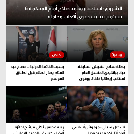
الشروق: استدعاء محمد صلاح أمام المحكمة 6
سبتمبر بسبب دعوى أتعاب محاماة
بطلة سلاح الشيش السابقة..
بسبب القائمة الدولية.. عصام عبد
ديانا بيانكيدي المنسق العام
الفتاح يحذر الحكام قبل انطلاق
لمنتخب إيطاليا خلفا لـ بوفون
الموسم
تشكيل سيتي - مرموش أساسي
ربيعة ضمن ثلاثي مرشح لجائزة
أمام أتليتكو مدريد وديا
أفضل لاعب في الدوري الإماراتي