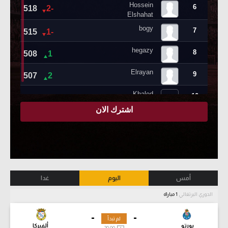
أمس
اليوم
غدا
الدوري البرتغالي
1 مباراة
-
-
لم تبدأ
بورتو
ألفيركا