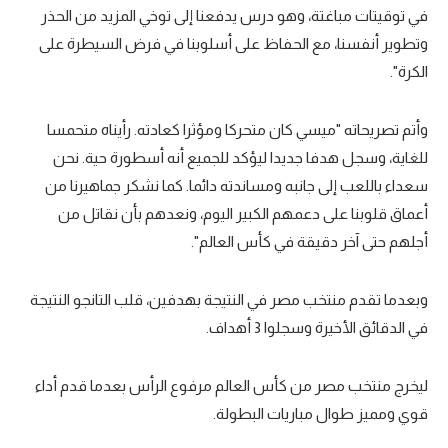
في توقيتات مباغتة، وهو درس يدفعنا إلى توخي المزيد من الحذر
وتطوير أنفسنا، مع الحفاظ على أسلوبنا في فرض السيطرة على
الكرة".
وأتم تصريحاته "ميسي كان متحركا ومؤثرا كعادته. رأيناه متحمسا
للغاية، وسجل هدفا جديدا ليؤكد للجميع أنه أسطورة حية. نحن
سعداء باللعب إلى جانبه ومساندته دائما. كما نشكر جماهيرنا من
أعماق قلوبنا على دعمهم الكبير اليوم، ونعدهم بأن نقاتل من
أجلهم حتى آخر دقيقة في كأس العالم".
وبعدما تقدم منتخب مصر في النتيجة بهدفين، قلب التانجو النتيجة
في الدقائق الأخيرة وسجلوا 3 أهداف.
ليخرج منتخب مصر من كأس العالم مرفوع الرأس بعدما قدم أداء
قوي ومميز طوال مباريات البطولة.