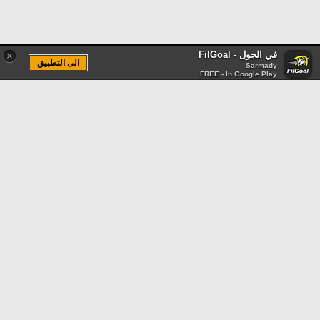
في الجول - FilGoal
×
الى التطبيق
Sarmady
FREE - In Google Play