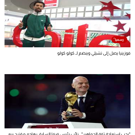
فوزينيا يصل إلى تشيلي وينضم لـ كولو كولو
"يجب استعادة ثقة الجماهير".. نائب رئيس فيفا السابق يهاجم مقترح بيع