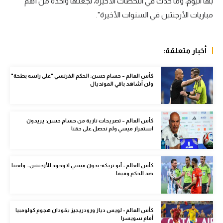
بها اليوم، وما حدث في اللحظات الأخيرة، تجعلها واحدة من أهم
الوطن العربي
مباريات الأرجنتين في السنوات الأخيرة".
في المونديال
رياضة نسائية
أخبار متعلقة:
آسيا
كأس العالم – حسام حسن: الحكم الفرنسي "على راسه بطحة"
ولن أشاهد باقي المونديال
أمريكا
ركن الألعاب
كأس العالم – تصريحات نارية من حسام حسن: يريدون
استمرار ميسي ولم نحصل على حقنا
أقسام خاصة
Gamers
كأس العالم - أبو تريكة: بدون ميسي لا وجود للأرجنتين.. ولعبنا
ضد الحكم وفيفا
ميركاتو
تحقيق في الجول
كأس العالم - لويس دياز ورودريجيز يقودان هجوم كولومبيا
تقرير في الجول
أمام سويسرا