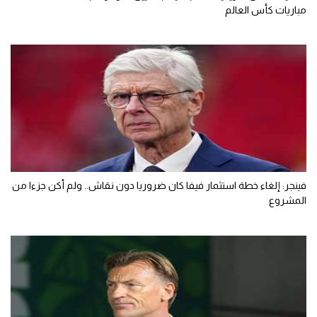
مباريات كأس العالم
فينجر: إلغاء خطة استثمار فيفا كان ضروريا دون نقاش.. ولم أكن جزءا من
المشروع