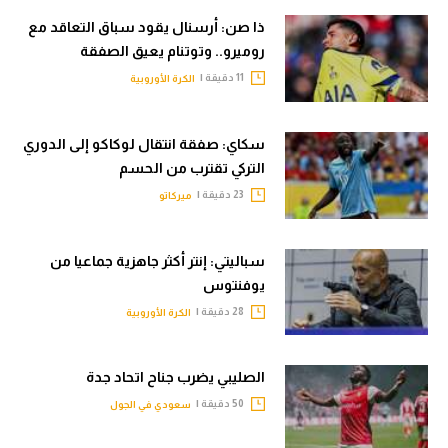
ذا صن: أرسنال يقود سباق التعاقد مع
روميرو.. وتوتنام يعيق الصفقة
11 دقيقة |
الكرة الأوروبية
سكاي: صفقة انتقال لوكاكو إلى الدوري
التركي تقترب من الحسم
23 دقيقة |
ميركاتو
سباليتي: إنتر أكثر جاهزية جماعيا من
يوفنتوس
28 دقيقة |
الكرة الأوروبية
الصليبي يضرب جناح اتحاد جدة
50 دقيقة |
سعودي في الجول