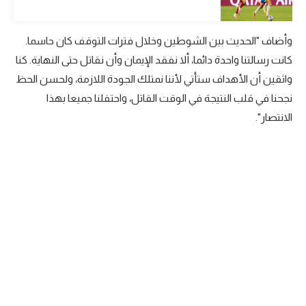
تحليل في الجول
وأضاف "الحديث بين الشوطين وخلال فترات التوقف كان حاسما.
حكايات في الجول
كانت رسالتنا واحدة دائما، ألا نفقد الإيمان وأن نقاتل حتى النهاية. كنا
كويز في الجول
واثقين أن الأهداف ستأتي لأننا نمتلك الجودة اللازمة، ولحسن الحظ
نجحنا في قلب النتيجة في الوقت القاتل، واحتفلنا جميعا بهذا
فيديو في الجول
الانتصار".