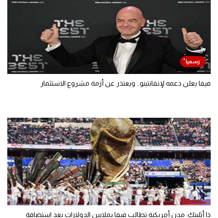
فيفا يعلن دعمه لإنفانتينو.. ويعتذر عن أزمة مشروع الاستثمار
ذا أثليتك: مدن أمريكية تطالب فيفا بملايين الدولارات بعد استضافة