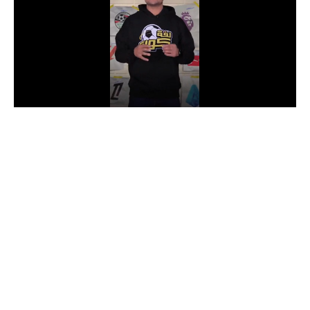
الدوري السعودي للمحترفين
دوري أبطال أوروبا
دوري أبطال إفريقيا
كل البطولات
أقسام
الكرة المصرية
الدوري المصري
الكرة الأوروبية
الكرة الإفريقية
منتخب مصر