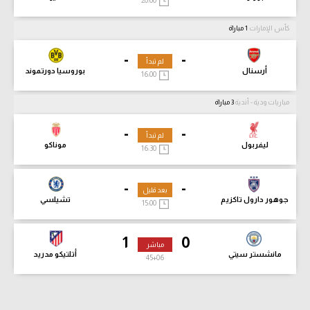
20:00
كأس الإمارات
1 مباراة
-
-
لم تبدأ
أرسنال
بوروسيا دورتموند
16:00
مباريات ودية - أندية
3 مباراة
-
-
لم تبدأ
ليفربول
موناكو
16:30
-
-
بعد قليل
جوهور دارول تاكزيم
تشيلسي
15:00
1
0
مباشر
مانشستر سيتي
أتلتيكو مدريد
45
+06