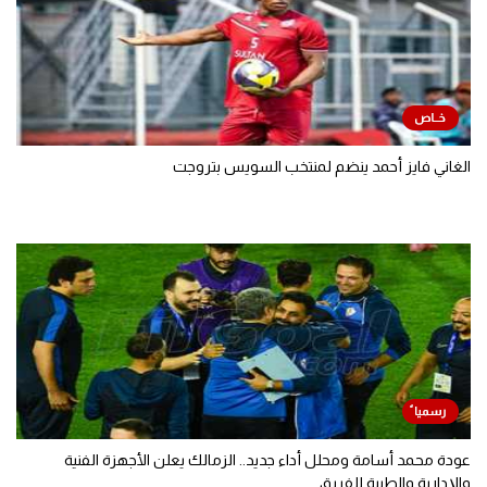
الغاني فايز أحمد ينضم لمنتخب السويس بتروجت
عودة محمد أسامة ومحلل أداء جديد.. الزمالك يعلن الأجهزة الفنية
والإدارية والطبية للفريق