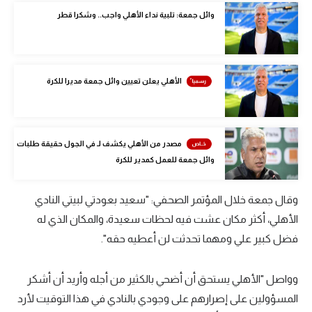
الوطن العربي
وائل جمعة: تلبية نداء الأهلي واجب.. وشكرا قطر
في المونديال
رياضة نسائية
الأهلي يعلن تعيين وائل جمعة مديرا للكرة
آسيا
أمريكا
مصدر من الأهلي يكشف لـ في الجول حقيقة طلبات
ركن الألعاب
وائل جمعة للعمل كمدير للكرة
وقال جمعة خلال المؤتمر الصحفي: "سعيد بعودتي لبيتي النادي
أقسام خاصة
الأهلي، أكثر مكان عشت فيه لحظات سعيدة، والمكان الذي له
Gamers
فضل كبير علي ومهما تحدثت لن أعطيه حقه".
ميركاتو
تحقيق في الجول
وواصل "الأهلي يستحق أن أضحي بالكثير من أجله وأريد أن أشكر
المسؤولين على إصرارهم على وجودي بالنادي في هذا التوقيت لأرد
تقرير في الجول