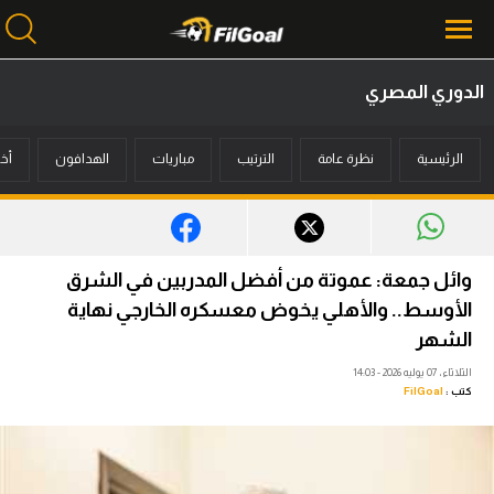
الدوري المصري
محتوى إخباري
الرئيسية
نظرة عامة
الترتيب
مباريات
الهدافون
أخب
الرئيسية
أخبار
مباريات
وائل جمعة: عموتة من أفضل المدربين في الشرق
ميركاتو
الأوسط.. والأهلي يخوض معسكره الخارجي نهاية
الشهر
فانتازي في الجول
الثلاثاء، 07 يوليه 2026 - 14:03
كتب :
FilGoal
مسابقة التوقعات
فيديوهات
عدسات