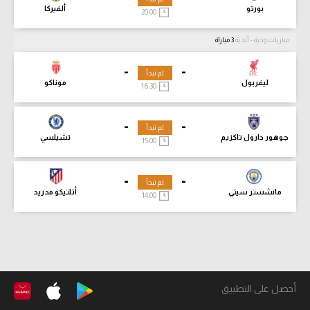
بورتو
ألفيركا
20:00
مباريات ودية - أندية
3 مباراة
-
-
لم تبدأ
ليفربول
موناكو
16:30
-
-
لم تبدأ
جوهور دارول تاكزيم
تشيلسي
15:00
-
-
لم تبدأ
مانشستر سيتي
أتلتيكو مدريد
14:00
أحصل على التطبيق