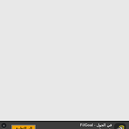
في الجول - FilGoal
×
الى التطبيق