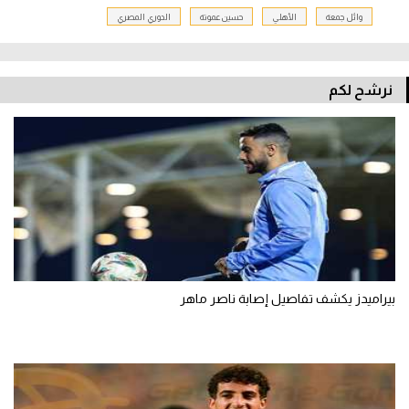
وائل جمعة
الأهلي
حسين عموتة
الدوري المصري
نرشح لكم
بيراميدز يكشف تفاصيل إصابة ناصر ماهر