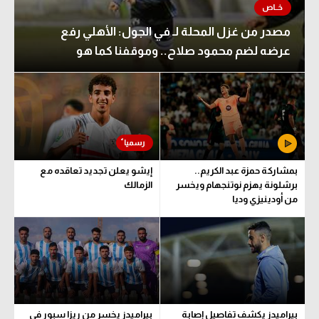
مصدر من غزل المحلة لـ في الجول: الأهلي رفع
عرضه لضم محمود صلاح.. وموقفنا كما هو
بمشاركة حمزة عبد الكريم..
إيشو يعلن تجديد تعاقده مع
برشلونة يهزم نوتنجهام ويخسر
الزمالك
من أودينيزي وديا
بيراميدز يكشف تفاصيل إصابة
بيراميدز يخسر من ريزا سبور في