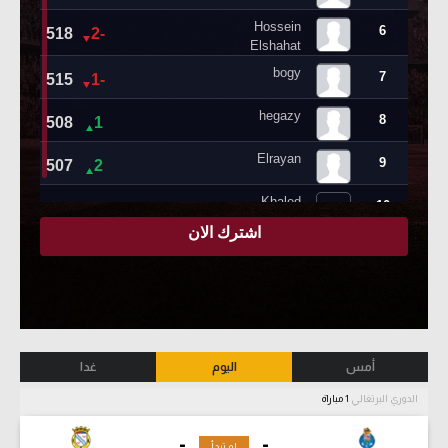
أمس
اليوم
غدا
الدوري البرتغالي
1 مباراة
-
-
لم تبدأ