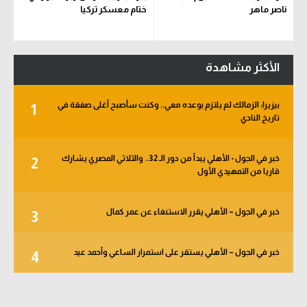
ناصر ماهر
ختام معسكر تركيا
الأكثر مشاهدة
بيزيرا: الزمالك لم يلتزم بوعده معي.. وكنت سأصبح أغلى صفقة في
1
تاريخ النادي
خبر في الجول - الأهلي يبدأ من دور الـ 32.. والثلاثي المصري يشارك
2
قاريا من التمهيدي الأول
خبر في الجول – الأهلي يقرر الاستنغاء عن عمر كمال
3
خبر في الجول – الأهلي يستقر على استمرار الساعي وأحمد عيد
4