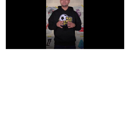
الدوري السعودي للمحترفين
دوري أبطال أوروبا
دوري أبطال إفريقيا
كل البطولات
أقسام
الكرة المصرية
الدوري المصري
الكرة الأوروبية
الكرة الإفريقية
منتخب مصر