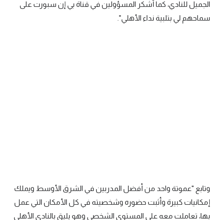
الجميل للنادي، كما أشكر المسؤولين في قناة بي إن سبورت على
تحليل في الجول
سماحهم لي بتلبية نداء الأهلي".
حكايات في الجول
كويز في الجول
فيديو في الجول
وتابع "عموتة واحد من أفضل المدربين في الشرق الأوسط ويملك
إمكانيات كبيرة وأثبت حضوره وشخصيته في كل الأمكان التي عمل
بها، تعاملت معه على المستوى الشخصي وهو يليق بالنادي الأهلي