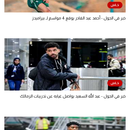
خبر في الجول - أحمد عبد القادر يوقع 4 مواسم لـ بيراميدز
خبر في الجول - عبد الله السعيد يواصل غيابه عن تدريبات الزمالك