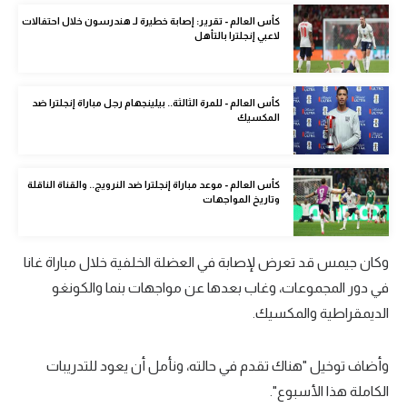
الوطن العربي
كأس العالم - تقرير: إصابة خطيرة لـ هندرسون خلال احتفالات
لاعبي إنجلترا بالتأهل
في المونديال
رياضة نسائية
كأس العالم - للمرة الثالثة.. بيلينجهام رجل مباراة إنجلترا ضد
المكسيك
آسيا
أمريكا
كأس العالم - موعد مباراة إنجلترا ضد النرويج.. والقناة الناقلة
ركن الألعاب
وتاريخ المواجهات
أقسام خاصة
وكان جيمس قد تعرض لإصابة في العضلة الخلفية خلال مباراة غانا
Gamers
في دور المجموعات، وغاب بعدها عن مواجهات بنما والكونغو
الديمقراطية والمكسيك.
ميركاتو
تحقيق في الجول
وأضاف توخيل "هناك تقدم في حالته، ونأمل أن يعود للتدريبات
الكاملة هذا الأسبوع".
تقرير في الجول