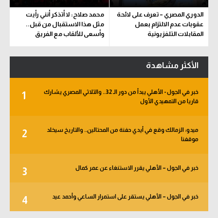
الدوري المصري – تعرف على لائحة
محمد صلاح: لا أتذكر أنني رأيت
عقوبات عدم الالتزام بعمل
مثل هذا الاستقبال من قبل..
المقابلات التلفزيونية
وأسعى للألقاب مع الفريق
الأكثر مشاهدة
خبر في الجول - الأهلي يبدأ من دور الـ 32.. والثلاثي المصري يشارك
1
قاريا من التمهيدي الأول
ميدو: الزمالك وقع في أيدي حفنة من المحتالين.. والتاريخ سيخلد
2
موقفنا
خبر في الجول – الأهلي يقرر الاستنغاء عن عمر كمال
3
خبر في الجول – الأهلي يستقر على استمرار الساعي وأحمد عيد
4