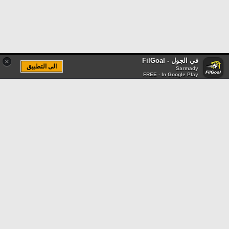
في الجول - FilGoal
×
الى التطبيق
Sarmady
FREE - In Google Play