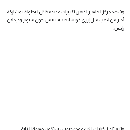
تحليل في الجول
وشهد مركز الظهير الأيمن تغييرات عديدة خلال البطولة، بمشاركة
حكايات في الجول
أكثر من لاعب مثل إزري كونسا، جيد سبينس، جون ستونز وديكلان
رايس.
كويز في الجول
فيديو في الجول
وتابع "لدينا خيارات، لكن عودة جيمس ستكون مهمة للغاية