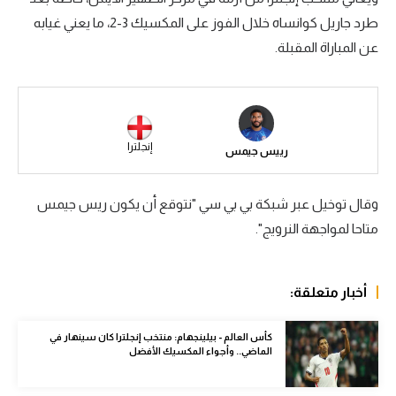
طرد جاريل كوانساه خلال الفوز على المكسيك 3-2، ما يعني غيابه
سعودي في الجول
عن المباراة المقبلة.
الدوري الإنجليزي
الدوري الإسباني
دوري أبطال أوروبا
إنجلترا
رييس جيمس
القسم الثاني
رياضات أخرى
وقال توخيل عبر شبكة بي بي سي "نتوقع أن يكون ريس جيمس
متاحا لمواجهة النرويج".
أمم إفريقيا
كرة السلة الأمريكية
أخبار متعلقة:
كرة سلة
كأس العالم - بيلينجهام: منتخب إنجلترا كان سينهار في
كرة يد
الماضي.. وأجواء المكسيك الأفضل
كرة طائرة