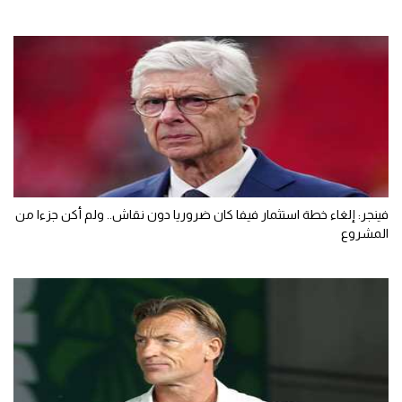
فينجر: إلغاء خطة استثمار فيفا كان ضروريا دون نقاش.. ولم أكن جزءا من
المشروع