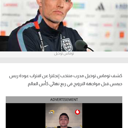
آراء حرة
ركن الألعاب
بطولات
أمريكا 2026
توماس توخيل
الدوري المصري
الدوري الإنجليزي الممتاز
كشف توماس توخيل مدرب منتخب إنجلترا عن اقتراب عودة ريس
جيمس قبل مواجهة النرويج في ربع نهائي كأس العالم.
الدوري الإسباني
ADVERTISEMENT
الدوري الإيطالي
الدوري الألماني
الدوري الفرنسي