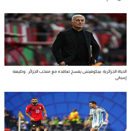
الحياة الجزائرية: بيتكوفيتش يفسخ تعاقده مع منتخب الجزائر.. وخليفته
إسباني