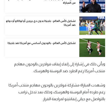
من المباراة
الوطن العربي
في المونديال
تشكيل كأس العالم - بلجيكا بدون دي بروين أو لوكاكو أو دوكو
رياضة نسائية
ضد أمريكا
آسيا
تشكيل كأس العالم - بالوجون أساسي مع أمريكا ضد بلجيكا
أمريكا
ركن الألعاب
ويأتي ذلك في إشارة إلى إلغاء إيقاف فولارين بالوجون مهاجم
أقسام خاصة
منتخب أمريكا رغم الطرد ضد البوسنة والهرسك.
Gamers
وشهدت المباراة مشاركة فولارين بالوجون مهاجم منتخب أمريكا
ميركاتو
رغم طرده أمام البوسنة والهرسك، وذلك بعد تدخل ترامب
تحقيق في الجول
بالتواصل مع جياني إنفانتينو لمراجعة القرار.
تقرير في الجول