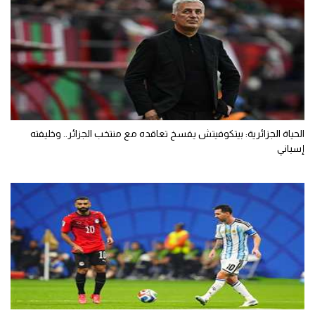
الحياة الجزائرية: بيتكوفيتش يفسخ تعاقده مع منتخب الجزائر.. وخليفته
إسباني