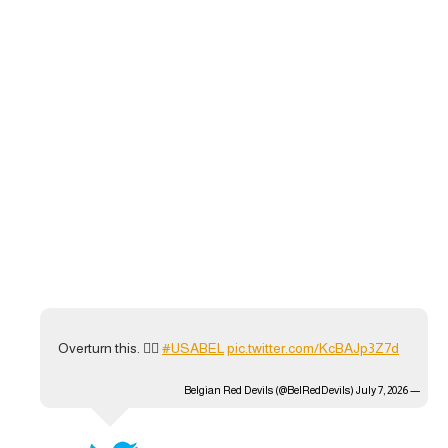
تحليل في الجول
حكايات في الجول
كويز في الجول
فيديو في الجول
Overturn this. 🧏‍♂️
#USABEL
pic.twitter.com/KcBAJp3Z7d
July 7, 2026
— Belgian Red Devils (@BelRedDevils)