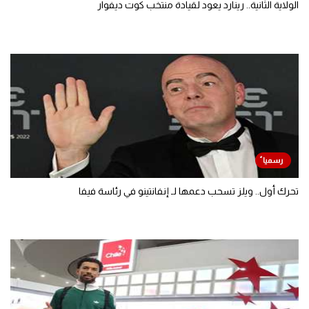
الولاية الثانية.. رينارد يعود لقيادة منتخب كوت ديفوار
تحرك أول.. ويلز تسحب دعمها لـ إنفانتينو في رئاسة فيفا