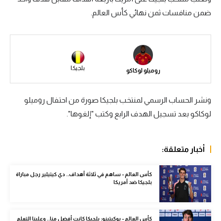
ضمن منافسات ثمن نهائي كأس العالم.
سعودي في الجول
الدوري الإنجليزي
الدوري الإسباني
بلجيكا
روميلو لوكاكو
دوري أبطال أوروبا
القسم الثاني
ونشر الحساب الرسمي لمنتخب بلجيكا صورة من احتفال روميلو
رياضات أخرى
لوكاكو بعد تسجيل الهدف الرابع وكتب "إلغوها".
أمم إفريقيا
أخبار متعلقة:
كرة السلة الأمريكية
كرة سلة
كأس العالم - ساهم في ثلاثة أهداف.. دي كيتيلير رجل مباراة
بلجيكا ضد أمريكا
كرة يد
كرة طائرة
كأس العالم - بوكيتينو: بلجيكا كانت أفضل منا.. وعلينا التعلم