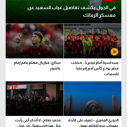
في الجول يكشف تفاصيل غياب السعيد عن
معسكر الزمالك
بسداسية أمام نيجيريا.. منتخب
سكاي: فياريال مهتم بضم إمام
مصر يودع كأس أمم إفريقيا
عاشور
للسيدات
الدوري المصري – تعرف على لائحة
محمد صلاح: لا أتذكر أنني رأيت
عقوبات عدم الالتزام بعمل
مثل هذا الاستقبال من قبل..