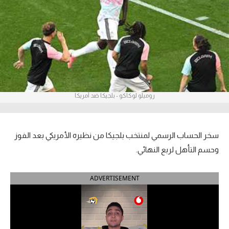
آراء حرة
ركن الألعاب
بطولات
أمريكا 2026
روميلو لوكاكو - بلجيكا ضد أمريكا
الدوري المصري
الدوري الإنجليزي الممتاز
سخر الحساب الرسمي لمنتخب بلجيكا من نظيره الأمريكي بعد الفوز
وحسم التأهل لربع النهائي.
الدوري الإسباني
ADVERTISEMENT
الدوري الإيطالي
الدوري الألماني
الدوري الفرنسي