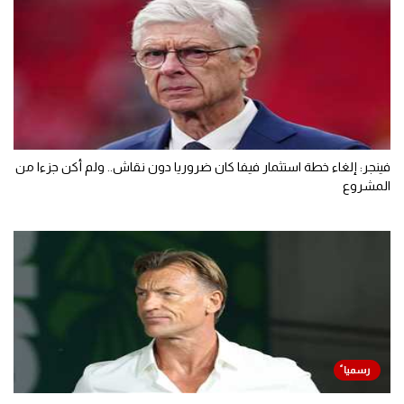
فينجر: إلغاء خطة استثمار فيفا كان ضروريا دون نقاش.. ولم أكن جزءا من
المشروع