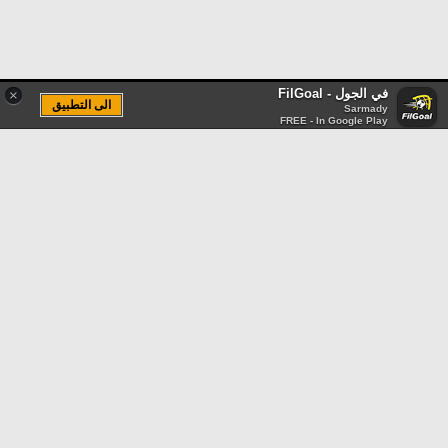
في الجول - FilGoal
×
الى التطبيق
Sarmady
FREE - In Google Play