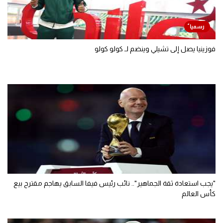
فوزينيا يصل إلى تشيلي وينضم لـ كولو كولو
"يجب استعادة ثقة الجماهير".. نائب رئيس فيفا السابق يهاجم مقترح بيع
كأس العالم