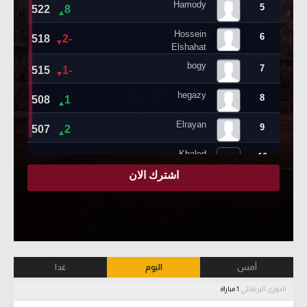
أمس
اليوم
غدا
الدوري البرتغالي
1 مباراة