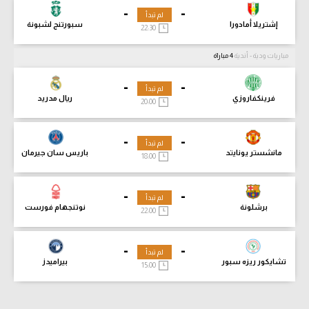
-
-
لم تبدأ
إشتريلا أمادورا
سبورتنج لشبونة
22:30
مباريات ودية - أندية
4 مباراة
-
-
لم تبدأ
فرينكفاروزي
ريال مدريد
20:00
-
-
لم تبدأ
مانشستر يونايتد
باريس سان جيرمان
18:00
-
-
لم تبدأ
برشلونة
نوتنجهام فورست
22:00
-
-
لم تبدأ
تشايكور ريزه سبور
بيراميدز
15:00