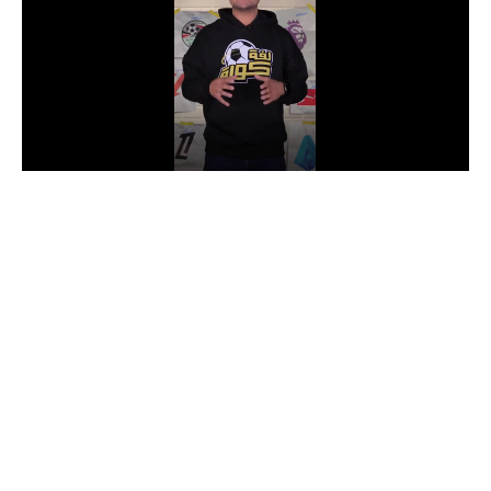
الدوري السعودي للمحترفين
دوري أبطال أوروبا
دوري أبطال إفريقيا
كل البطولات
أقسام
الكرة المصرية
الدوري المصري
الكرة الأوروبية
الكرة الإفريقية
منتخب مصر