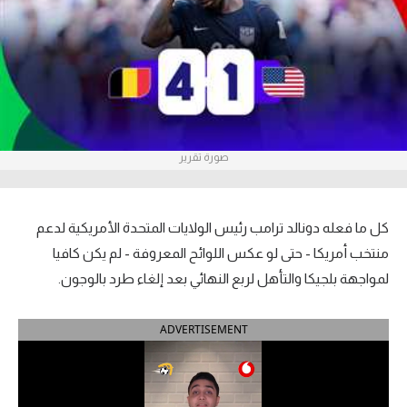
آراء حرة
ركن الألعاب
بطولات
أمريكا 2026
صورة تقرير
الدوري المصري
كل ما فعله دونالد ترامب رئيس الولايات المتحدة الأمريكية لدعم
الدوري الإنجليزي الممتاز
منتخب أمريكا - حتى لو عكس اللوائح المعروفة - لم يكن كافيا
الدوري الإسباني
لمواجهة بلجيكا والتأهل لربع النهائي بعد إلغاء طرد بالوجون.
الدوري الإيطالي
ADVERTISEMENT
الدوري الألماني
الدوري الفرنسي