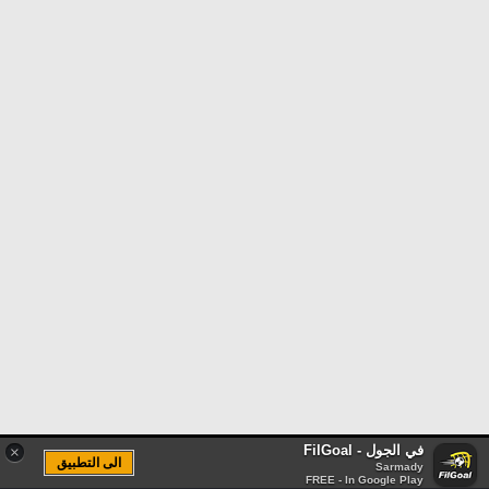
في الجول - FilGoal
×
الى التطبيق
Sarmady
FREE - In Google Play