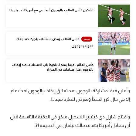
الوطن العربي
تشكيل كأس العالم - بالوجون أساسي مع أمريكا ضد بلجيكا
في المونديال
رياضة نسائية
كأس العالم - رفض استئناف بلجيكا ضد إلغاء
آسيا
عقوبة بالوجون
أمريكا
كأس العالم - فيفا يفتح لـ بلجيكا باب الاستئناف ضد إيقاف
ركن الألعاب
بالوجون قبل ساعات من المباراة
أقسام خاصة
وأعلن فيفا مشاركة بالوجون بعد تعليق إيقاف بالوجون لمدة عام
Gamers
إلا في حال كرر الخطأ وتعرض للطرد مجددا.
ميركاتو
وافتتح شارل دي كيتيلير التسجيل مبكرا في الدقيقة التاسعة قبل
تحقيق في الجول
أن تتعادل أمريكا بهدف مالك تيلمان في الدقيقة 31.
تقرير في الجول