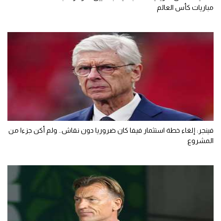
مباريات كأس العالم
فينجر: إلغاء خطة استثمار فيفا كان ضروريا دون نقاش.. ولم أكن جزءا من
المشروع