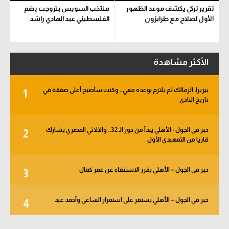
تقرير تركي يكشف موعد الظهور
منتخب السويس بتروجت يضم
الأول لصلاح مع طرابزون
الفلسطيني عبد الهادي راشد
الأكثر مشاهدة
بيزيرا: الزمالك لم يلتزم بوعده معي.. وكنت سأصبح أغلى صفقة في
1
تاريخ النادي
خبر في الجول - الأهلي يبدأ من دور الـ 32.. والثلاثي المصري يشارك
2
قاريا من التمهيدي الأول
خبر في الجول – الأهلي يقرر الاستنغاء عن عمر كمال
3
خبر في الجول – الأهلي يستقر على استمرار الساعي وأحمد عيد
4