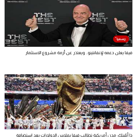
فيفا يعلن دعمه لإنفانتينو.. ويعتذر عن أزمة مشروع الاستثمار
ذا أثليتك: مدن أمريكية تطالب فيفا بملايين الدولارات بعد استضافة