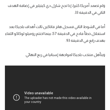
ولم تصمد أمريكا كثيرا، إذا نجح شارل دي كيتيلير في إضافة الهدف
تحليل في الجول
الثاني في الدقيقة 33.
حكايات في الجول
أما في الشوط الثاني فسجل هانز فاناكين ثالث أهداف بلجيكا بعد
كويز في الجول
استغلال خطأ فادح في الدقيقة 57، بينما اختتم روميلو لوكاكو اللقاء
فيديو في الجول
بهدف رابع في الدقيقة 93.
ويتأهل منتخب بلجيكا لمواجهة إسبانيا في ربع النهائي.