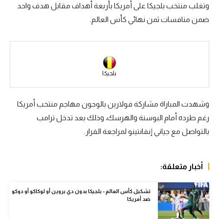
وتغلب منتخب بلجيكا على أمريكا بأربعة أهداف مقابل هدف واحد
سعودي في الجول
ضمن منافسات ثمن نهائي كأس العالم.
الدوري الإنجليزي
الدوري الإسباني
دوري أبطال أوروبا
بلجيكا
القسم الثاني
وشهدت المباراة مشاركة فولارين بالوجون مهاجم منتخب أمريكا
رياضات أخرى
رغم طرده أمام البوسنة والهرسك، وذلك بعد تدخل ترامب
أمم إفريقيا
بالتواصل مع جياني إنفانتينو لمراجعة القرار.
كرة السلة الأمريكية
أخبار متعلقة:
كرة سلة
كرة يد
تشكيل كأس العالم - بلجيكا بدون دي بروين أو لوكاكو أو دوكو
ضد أمريكا
كرة طائرة