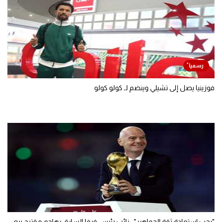
فوزينيا يصل إلى تشيلي وينضم لـ كولو كولو
"يجب استعادة ثقة الجماهير".. نائب رئيس فيفا السابق يهاجم مقترح بيع