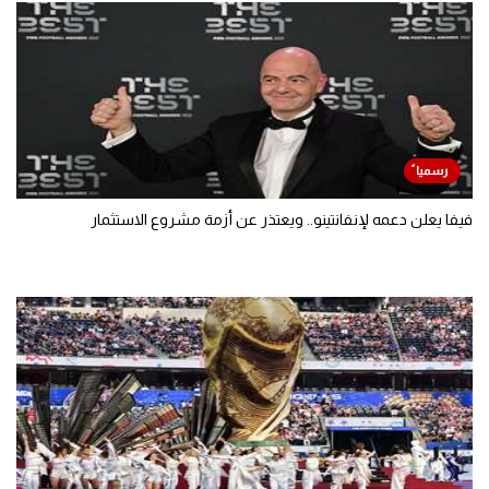
فيفا يعلن دعمه لإنفانتينو.. ويعتذر عن أزمة مشروع الاستثمار