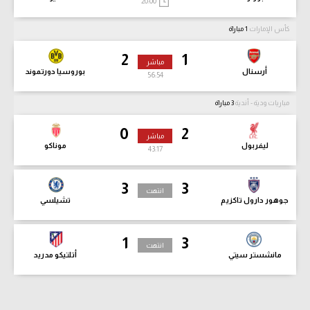
20:00
كأس الإمارات
1 مباراة
2
1
مباشر
أرسنال
بوروسيا دورتموند
56:56
مباريات ودية - أندية
3 مباراة
0
2
مباشر
ليفربول
موناكو
43:19
3
3
انتهت
جوهور دارول تاكزيم
تشيلسي
1
3
انتهت
مانشستر سيتي
أتلتيكو مدريد