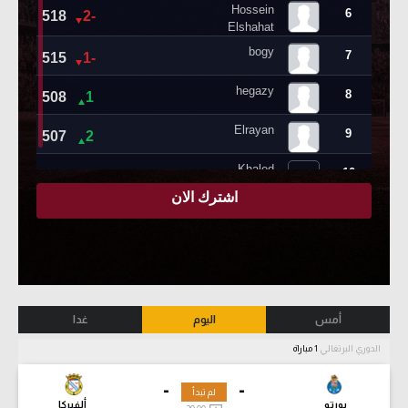
أمس
اليوم
غدا
الدوري البرتغالي
1 مباراة
-
-
لم تبدأ
بورتو
ألفيركا