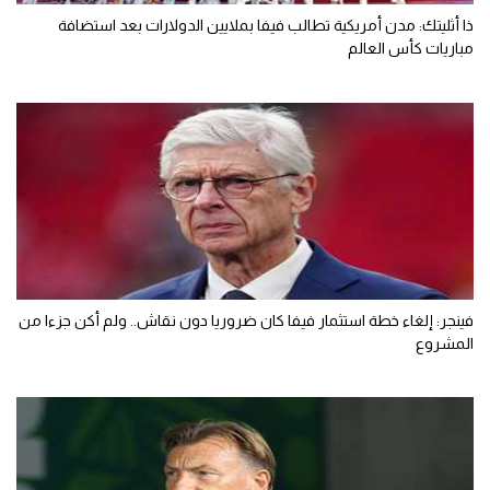
ذا أثليتك: مدن أمريكية تطالب فيفا بملايين الدولارات بعد استضافة
مباريات كأس العالم
فينجر: إلغاء خطة استثمار فيفا كان ضروريا دون نقاش.. ولم أكن جزءا من
المشروع