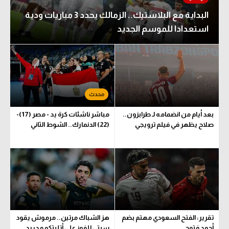
البداية مع البلاستيك.. الزمالك يحدد 3 مباريات ودية
استعدادا للموسم الجديد
بعد أيام من انضمامه لـ طرابزون..
مباشر ناشئات كرة يد - مصر (17)-
صلاح يظهر في فيلم ترويجي
(22) الدنمارك.. الشوط الثاني
تقرير: الفتح السعودي مهتم بضم
هز الشباك مرتين.. مرموش يقود
أحمد فتوح
سيتي للفوز على أتليتكو مدريد