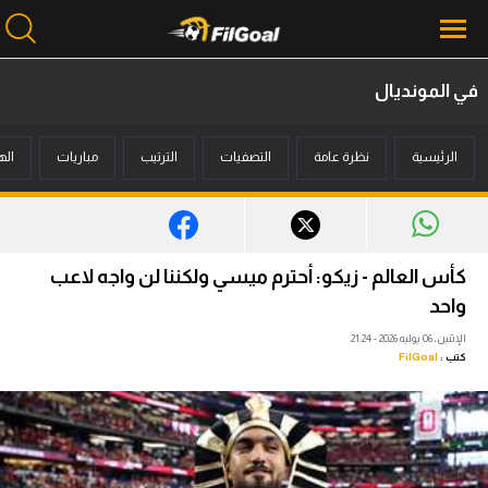
في المونديال
محتوى إخباري
الرئيسية
نظرة عامة
التصفيات
الترتيب
مباريات
اله
الرئيسية
أخبار
مباريات
كأس العالم - زيكو: أحترم ميسي ولكننا لن واجه لاعب
ميركاتو
واحد
الإثنين، 06 يوليه 2026 - 21:24
فانتازي في الجول
كتب :
FilGoal
مسابقة التوقعات
فيديوهات
عدسات