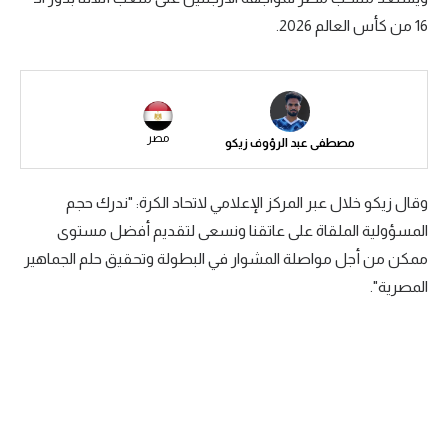
16 من كأس العالم 2026.
سعودي في الجول
الدوري الإنجليزي
الدوري الإسباني
مصر
مصطفى عبد الرؤوف زيكو
دوري أبطال أوروبا
القسم الثاني
وقال زيكو خلال عبر المركز الإعلامي لاتحاد الكرة: "ندرك حجم
رياضات أخرى
المسؤولية الملقاة على عاتقنا ونسعى لتقديم أفضل مستوى
ممكن من أجل مواصلة المشوار في البطولة وتحقيق حلم الجماهير
أمم إفريقيا
المصرية".
كرة السلة الأمريكية
كرة سلة
كرة يد
كرة طائرة