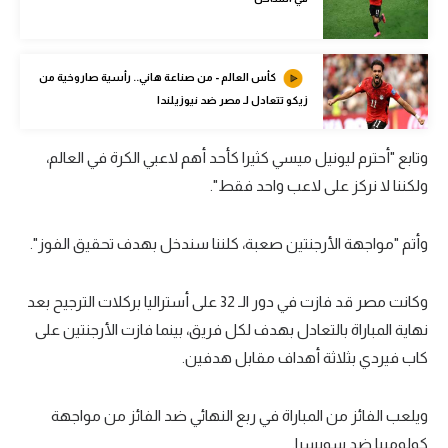
تحليل في الجول
حكايات في الجول
كأس العالم - من صناعة هاني.. رأسية صاروخية من
زيكو تتعادل لـ مصر ضد نيوزيلندا
كويز في الجول
فيديو في الجول
وتابع "أحترم ليونيل ميسي كثيرا كأحد أهم لاعبي الكرة في العالم،
ولكننا لا نركز على لاعب واحد فقط".
وأتم "مواجهة الأرجنتين صعبة، كلننا سندخل بهدف تحقيق الفوز".
وكانت مصر قد فازت في دور الـ 32 على أستراليا بركلات الترجيح بعد
نهاية المباراة بالتعادل بهدف لكل فريق، بينما فازت الأرجنتين على
كاب فيردي بثلاثة أهداف مقابل هدفين.
ويلعب الفائز من المباراة في ربع النهائي ضد الفائز من مواجهة
كولومبيا ضد سويسرا.