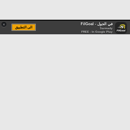
في الجول - FilGoal
×
الى التطبيق
Sarmady
FREE - In Google Play