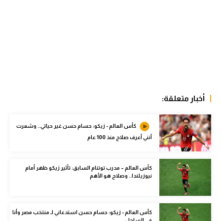
الوطن العربي
في المونديال
رياضة نسائية
آسيا
أمريكا
أخبار متعلقة:
ركن الألعاب
كأس العالم - زيكو: حسام حسن غير حياتي.. وشعرت
أنني أعرف صلاح منذ 100 عام
أقسام خاصة
Gamers
كأس العالم – مدرب توتنام السابق: تأثير زيكو ظهر أمام
ميركاتو
نيوزيلندا.. وصلاح هو الأهم
تحقيق في الجول
كأس العالم - زيكو: حسام حسن استدعاني لـ منتخب مصر وأنا
تقرير في الجول
في الساحل