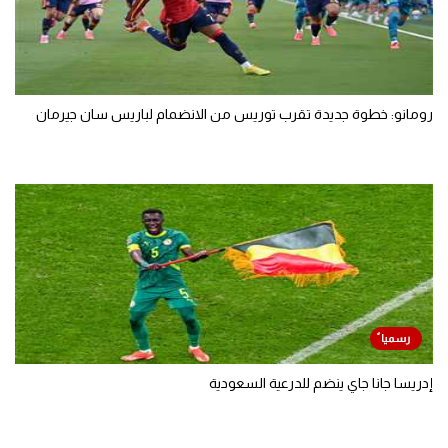
رومانو: خطوة جديدة تقرب توريس من الانضمام لباريس سان جيرمان
إدريسا جانا جاي ينضم للدرعية السعودية