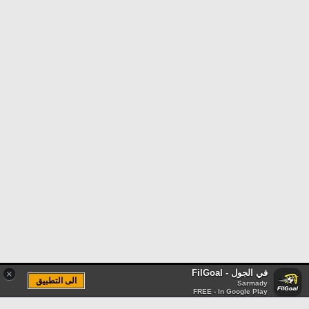
في الجول - FilGoal
×
الى التطبيق
Sarmady
FREE - In Google Play