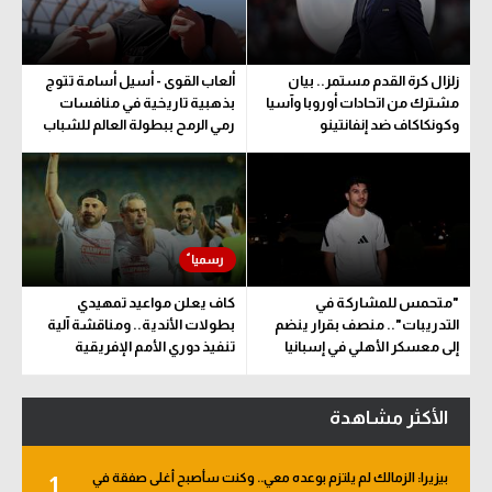
زلزال كرة القدم مستمر.. بيان
ألعاب القوى - أسيل أسامة تتوج
مشترك من اتحادات أوروبا وآسيا
بذهبية تاريخية في منافسات
وكونكاكاف ضد إنفانتينو
رمي الرمح ببطولة العالم للشباب
"متحمس للمشاركة في
كاف يعلن مواعيد تمهيدي
التدريبات".. منصف بقرار ينضم
بطولات الأندية.. ومناقشة آلية
إلى معسكر الأهلي في إسبانيا
تنفيذ دوري الأمم الإفريقية
المقترح
الأكثر مشاهدة
بيزيرا: الزمالك لم يلتزم بوعده معي.. وكنت سأصبح أغلى صفقة في
1