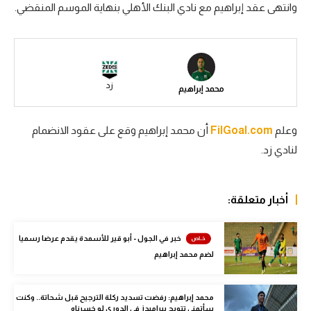
وانتهى عقد إبراهيم مع نادي البنك الأهلي بنهاية الموسم المنقضي.
سعودي في الجول
الدوري الإنجليزي
الدوري الإسباني
زد
محمد إبراهيم
دوري أبطال أوروبا
القسم الثاني
وعلم
FilGoal.com
أن محمد إبراهيم وقع على عقود الانضمام
لنادي زد.
رياضات أخرى
أمم إفريقيا
أخبار متعلقة:
كرة السلة الأمريكية
خبر في الجول - أبو قير للأسمدة يقدم عرضا رسميا
كرة سلة
لضم محمد إبراهيم
كرة يد
كرة طائرة
محمد إبراهيم: رفضت تسديد ركلة الترجيح قبل شحاتة.. وكنت
سأتمنى تتويج بيراميدز في الدوري لو خسرناه