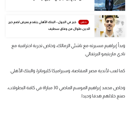
الوطن العربي
في المونديال
خبر في الجول - البنك الأهلي يتقدم بعرض لضم خير
رياضة نسائية
الدين طوال من وفاق سطيف
آسيا
وبدأ إبراهيم مسيرته مع ناشئي الزمالك، وخاض تجربة احترافية مع
أمريكا
نادي ماريتيمو البرتغالي.
ركن الألعاب
كما لعب لأندية مصر المقاصة، وسيراميكا كليوباترا، والبنك الأهلي.
أقسام خاصة
وخاض محمد إبراهيم الموسم الماضي 30 مباراة في كافة البطولات،
Gamers
صنع خلالهم هدفا وحيدا.
ميركاتو
تحقيق في الجول
تقرير في الجول