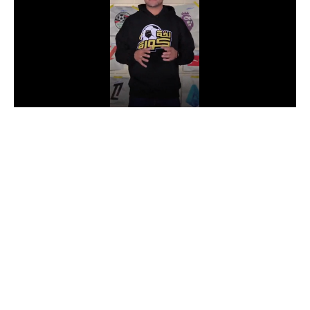
الدوري السعودي للمحترفين
دوري أبطال أوروبا
دوري أبطال إفريقيا
كل البطولات
أقسام
الكرة المصرية
الدوري المصري
الكرة الأوروبية
الكرة الإفريقية
منتخب مصر