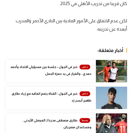
كان قريبا من تدريب الأهلي في 2025.
سعودي في الجول
الدوري الإنجليزي
لكن عدم الاتفاق على الأمور المادية بين النادي الأحمر والمدرب
أبعده عن تدريبه.
الدوري الإسباني
دوري أبطال أوروبا
أخبار متعلقة:
القسم الثاني
خبر في الجول - جلسة بين مسؤولي الاتحاد وأحمد
رياضات أخرى
حمدي.. والقرار في يد حمزة الجمل
أمم إفريقيا
كرة السلة الأمريكية
خبر في الجول - القناة يتمم اتفاقه مع زياد طارق
ظهير أيسر زد
كرة سلة
كرة يد
طارق مصطفى مدربا لـ الفيصلي الأردني..
كرة طائرة
ومساعدان مصريان