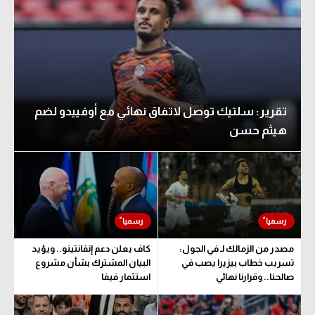
تقرير: سلتيك توصل لاتفاق نهائي مع أوفييدو لضم
هيثم حسن
مصدر من الزمالك لـ في الجول:
كاف يعلن دعم إنفانتينو.. ويؤيد
تسريب خطاب بيزيرا يصب في
البيان المشترك بشأن مشروع
صالحنا.. وقرارنا نهائي
استثمار فيفا