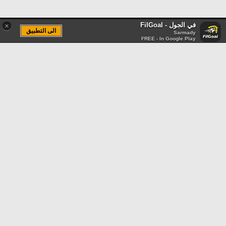
في الجول - FilGoal
×
الى التطبيق
Sarmady
FREE - In Google Play