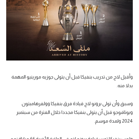
وأقيل لاج من تدريب بنفيكا قبل أن يتولى جوزيه مورينيو المهمة
بدلا منه.
وسبق وأن تولى برونو لاج قيادة فرق بنفيكا وولفرهامبتون
وبوتافوجو قبل أن يتولى بنفيكا مجددا خلال الفترة من سبتمبر
2024 ولمدة موسم.
ولعب بنفيكا تحت قيادة برونو لاج في الولاية الأخيرة 66 مباراة نجح