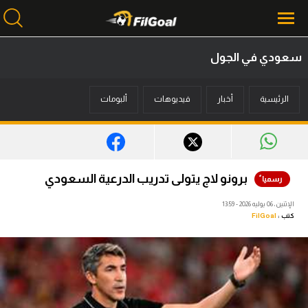
سعودي في الجول
محتوى إخباري
الرئيسية
أخبار
فيديوهات
ألبومات
الرئيسية
أخبار
مباريات
برونو لاج يتولى تدريب الدرعية السعودي
ميركاتو
الإثنين، 06 يوليه 2026 - 13:59
كتب :
FilGoal
فانتازي في الجول
مسابقة التوقعات
فيديوهات
عدسات