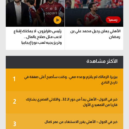
الأهلي يعلن رحيل محمد علي بن
رئيس طرابزون: لا يمكنك إقناع
رمضان
لاعب مثل صلاح بالمال..
وتريزيجيه لعب دورا إيجابيا
الأكثر مشاهدة
بيزيرا: الزمالك لم يلتزم بوعده معي.. وكنت سأصبح أغلى صفقة في
1
تاريخ النادي
خبر في الجول - الأهلي يبدأ من دور الـ 32.. والثلاثي المصري يشارك
2
قاريا من التمهيدي الأول
خبر في الجول – الأهلي يقرر الاستنغاء عن عمر كمال
3