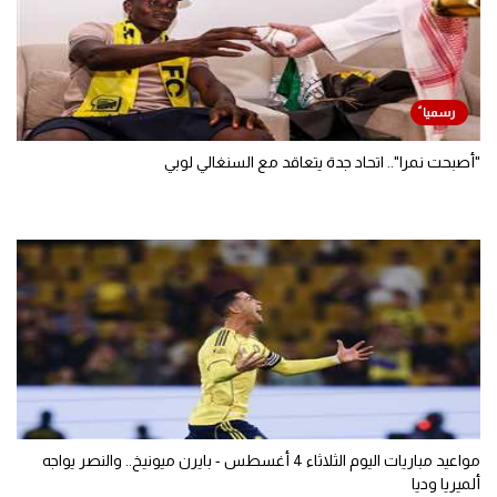
"أصبحت نمرا".. اتحاد جدة يتعاقد مع السنغالي لوبي
مواعيد مباريات اليوم الثلاثاء 4 أغسطس - بايرن ميونيخ.. والنصر يواجه
ألميريا وديا