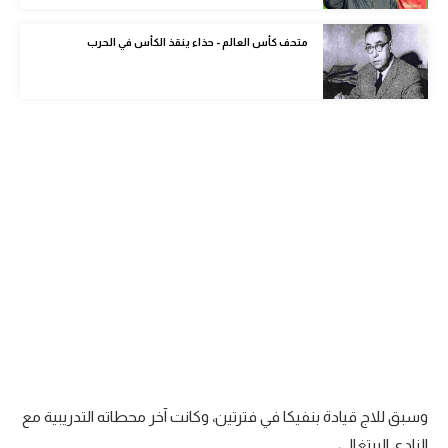
الوطن العربي
متحف كأس العالم - حذاء ينقذ الكأس في الحرب
في المونديال
رياضة نسائية
آسيا
أمريكا
ركن الألعاب
أقسام خاصة
Gamers
ميركاتو
تحقيق في الجول
وسبق للاج قيادة بنفيكا في فترتين، وكانت آخر محطاته التدريبية مع
تقرير في الجول
النادي البرتغالي.