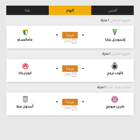
أمس
اليوم
غدا
الدوري البرتغالي
1 مباراة
-
-
لم تبدأ
إشتوريل برايا
فاماليساو
22:15
الدوري البلجيكي
1 مباراة
-
-
لم تبدأ
كلوب بروج
كورتريك
21:45
مباريات ودية - أندية
1 مباراة
-
-
لم تبدأ
بايرن ميونيخ
أستون فيلا
13:00