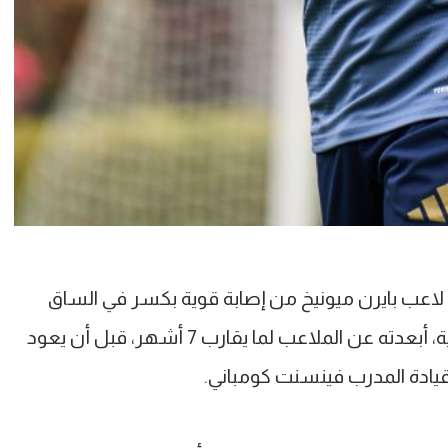
اعب بايرن ميونيخ من إصابة قوية بكسر في الساق
وخلع في الكاحل خلال كأس العالم للأندية، أبعدته عن الملاعب لما يقارب 7 أشهر، قبل أن يعود
 قيادة المدرب فينسنت كومباني.