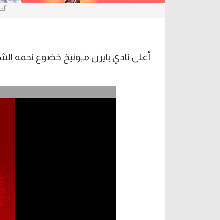
ألم
أعلن نادي بايرن ميونيخ خضوع نجمه الش