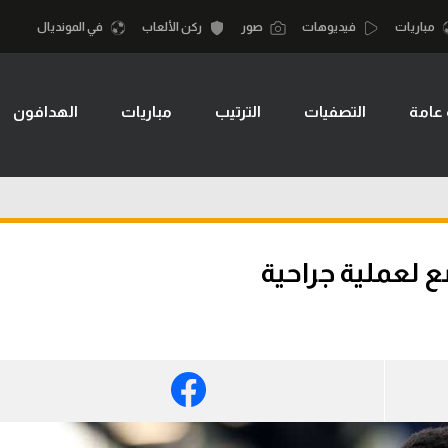
مباريات
فيديوهات
صور
ركن الألعاب
في المونديال
 عامة
التصفيات
الترتيب
مباريات
الهدافون
أقسام
أمم إفريقيا
الكرة المصرية
كرة السلة الأمر
الدوري المصري
لمصري
كرة سلة
الكرة الأوروبية
نجليزي الممتاز
كرة يد
 لعملية جراحية
الكرة الإفريقية
إسباني
كرة طائرة
منتخب مصر
إيطالي
الوطن العربي
سعودي في الجول
في المونديال
لماني
الدوري الإنجليزي
رياضة نسائية
لفرنسي
الدوري الإسباني