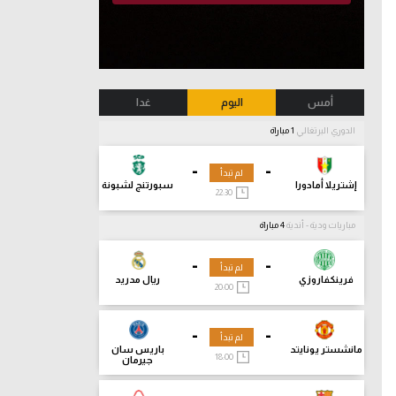
أمس
اليوم
غدا
الدوري البرتغالي
1 مباراة
-
-
لم تبدأ
إشتريلا أمادورا
سبورتنج لشبونة
22:30
مباريات ودية - أندية
4 مباراة
-
-
لم تبدأ
فرينكفاروزي
ريال مدريد
20:00
-
-
لم تبدأ
مانشستر يونايتد
باريس سان
18:00
جيرمان