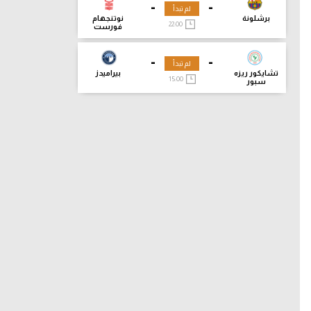
-
-
لم تبدأ
برشلونة
نوتنجهام
22:00
فورست
-
-
لم تبدأ
تشايكور ريزه
بيراميدز
15:00
سبور