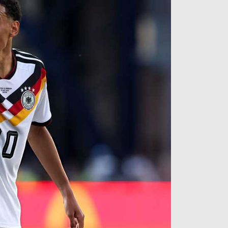
آراء حرة
الدوري ا
ركن الألعاب
دوري أبطا
دوري أبطا
كل البطولات