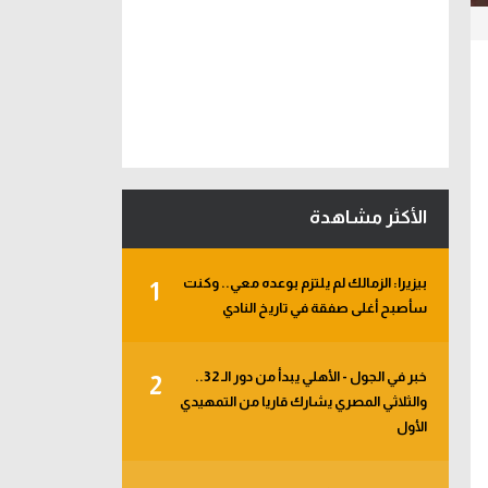
الأكثر مشاهدة
بيزيرا: الزمالك لم يلتزم بوعده معي.. وكنت
1
سأصبح أغلى صفقة في تاريخ النادي
خبر في الجول - الأهلي يبدأ من دور الـ 32..
2
والثلاثي المصري يشارك قاريا من التمهيدي
الأول