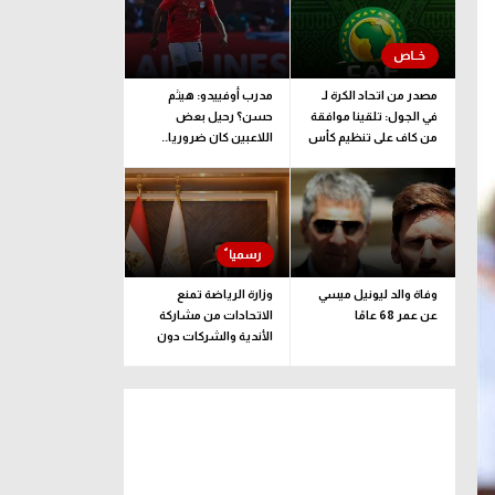
مصدر من اتحاد الكرة لـ
مدرب أوفييدو: هيثم
في الجول: تلقينا موافقة
حسن؟ رحيل بعض
من كاف على تنظيم كأس
اللاعبين كان ضروريا..
إفريقيا تحت 23 عاما
ونضع رغبة اللاعب
بالاعتبار
وفاة والد ليونيل ميسي
وزارة الرياضة تمنع
عن عمر 68 عامًا
الاتحادات من مشاركة
الأندية والشركات دون
تراخيص سليمة