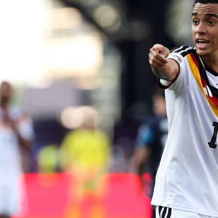
آسيا
دوري أبطال أوروبا
لسعودي للمحترفين
أمريكا
القسم الثاني
ل أوروبا
ركن الألعاب
رياضات أخرى
ل إفريقيا