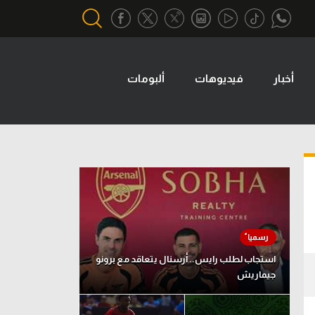
أخبار
فيديوهات
ألبومات
أقسام خاصة
Gamers
يكية
ميركاتو
تحقيق في الجول
تقرير في الجول
تحليل في الجول
حكايات في الجول
استجاب لطلب رايس.. أرسنال يتعاقد مع برونو
جيماريش
كويز في الجول
فيديو في الجول