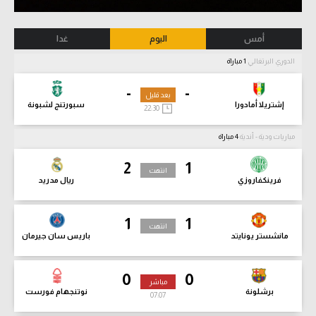
أمس
اليوم
غدا
الدوري البرتغالي
1 مباراة
-
-
بعد قليل
إشتريلا أمادورا
سبورتنج لشبونة
22:30
مباريات ودية - أندية
4 مباراة
2
1
انتهت
فرينكفاروزي
ريال مدريد
1
1
انتهت
مانشستر يونايتد
باريس سان جيرمان
0
0
مباشر
برشلونة
نوتنجهام فورست
07:08