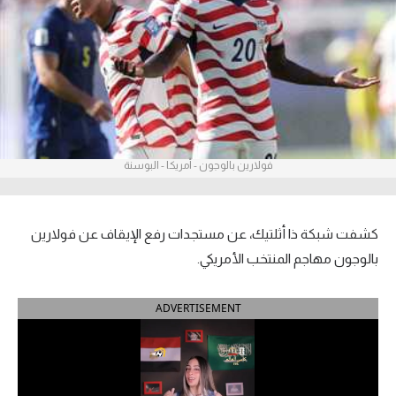
آراء حرة
ركن الألعاب
بطولات
أمريكا 2026
فولارين بالوجون - أمريكا - البوسنة
الدوري المصري
الدوري الإنجليزي الممتاز
كشفت شبكة ذا أثلتيك، عن مستجدات رفع الإيقاف عن فولارين
بالوجون مهاجم المنتخب الأمريكي.
الدوري الإسباني
ADVERTISEMENT
الدوري الإيطالي
الدوري الألماني
الدوري الفرنسي