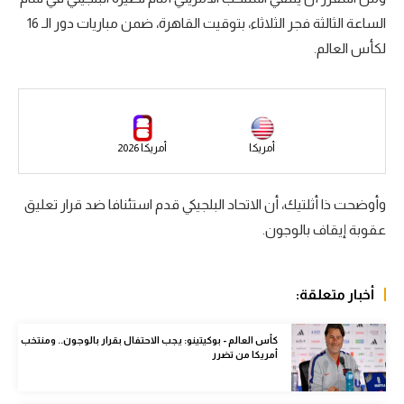
الساعة الثالثة فجر الثلاثاء، بتوقيت القاهرة، ضمن مباريات دور الـ 16
سعودي في الجول
لكأس العالم.
الدوري الإنجليزي
الدوري الإسباني
دوري أبطال أوروبا
أمريكا
أمريكا 2026
القسم الثاني
وأوضحت ذا أثلتيك، أن الاتحاد البلجيكي قدم استئنافا ضد قرار تعليق
رياضات أخرى
عقوبة إيقاف بالوجون.
أمم إفريقيا
كرة السلة الأمريكية
أخبار متعلقة:
كرة سلة
كأس العالم - بوكيتينو: يجب الاحتفال بقرار بالوجون.. ومنتخب
كرة يد
أمريكا من تضرر
كرة طائرة