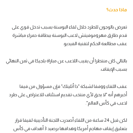
تحليل في الجول
ماذا حدث؟
حكايات في الجول
تعرض بالوجون للطرد خلال لقاء البوسنة بسبب تدخل قوي على
كويز في الجول
قدم طارق مهروموفيتش لاعب البوسنة ببطاقة حمراء مباشرة
عقب مطالعة الحكم لتقنية الفيديو.
فيديو في الجول
بالتالي كان منتظرا أن يغيب اللاعب عن مباراة بلجيكا في ثمن النهائي
بسبب الإيقاف.
عقب اللقاء ووفقا لشبكة "ذا أثليتك" فإن مسؤول من فيفا
أخبرهم أنه "لا يحق لأي منتخب تقديم استئناف للاعتراض على طرد
لاعب في كأس العالم".
لكن قبل 24 ساعة من اللقاء أصدرت اللجنة التأديبية لفيفا قرار
بتعليق إيقاف مهاجم أمريكا وهدافها برصيد 3 أهداف في كأس