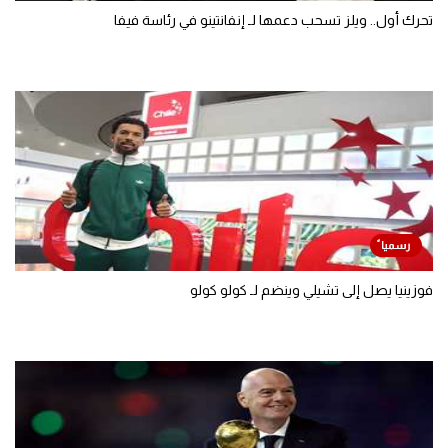
تحرك أول.. ويلز تسحب دعمها لـ إنفانتينو في رئاسة فيفا
فوزينيا يصل إلى تشيلي وينضم لـ كولو كولو