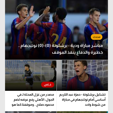
مباشر مباراة ودية - برشلونة (0)-(0) نوتنجهام..
خطيرة والدفاع ينقذ الموقف
تشكيل برشلونة - حمزة عبد الكريم
مصدر من غزل المحلة لـ في
أساسي أمام نوتنجهام في مباراة
الجول: الأهلي رفع عرضه لضم
من شوط واحد
محمود صلاح.. وموقفنا كما هو