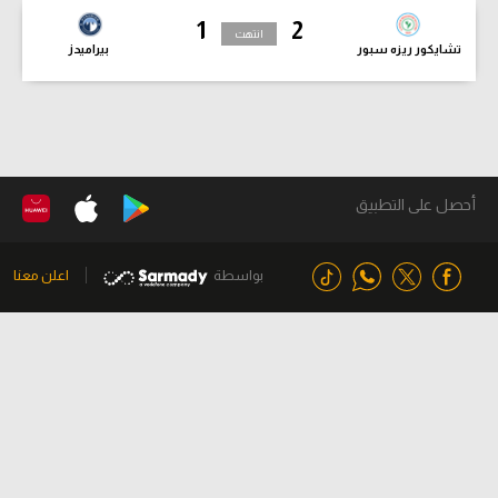
1
2
انتهت
تشايكور ريزه سبور
بيراميدز
أحصل على التطبيق
بواسطة
اعلن معنا