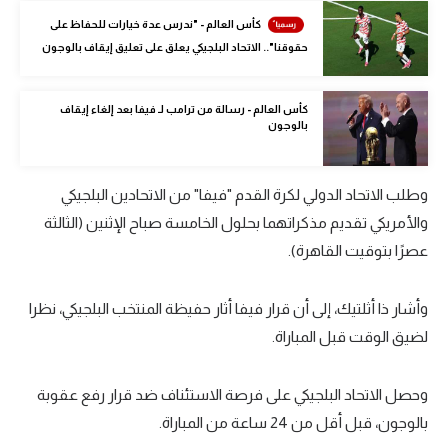
الوطن العربي
كأس العالم - "ندرس عدة خيارات للحفاظ على
حقوقنا".. الاتحاد البلجيكي يعلق على تعليق إيقاف بالوجون
في المونديال
رياضة نسائية
كأس العالم - رسالة من ترامب لـ فيفا بعد إلغاء إيقاف
بالوجون
آسيا
أمريكا
وطلب الاتحاد الدولي لكرة القدم "فيفا" من الاتحادين البلجيكي
ركن الألعاب
والأمريكي تقديم مذكراتهما بحلول الخامسة صباح الإثنين (الثالثة
عصرًا بتوقيت القاهرة).
أقسام خاصة
وأشار ذا أثلتيك، إلى أن قرار فيفا أثار حفيظة المنتخب البلجيكي، نظرا
Gamers
لضيق الوقت قبل المباراة.
ميركاتو
وحصل الاتحاد البلجيكي على فرصة الاستئناف ضد قرار رفع عقوبة
تحقيق في الجول
بالوجون، قبل أقل من 24 ساعة من المباراة.
تقرير في الجول