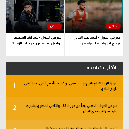
خبر في الجول - أحمد عبد القادر
خبر في الجول - عبد الله السعيد
يوقع 4 مواسم لـ بيراميدز
يواصل غيابه عن تدريبات الزمالك
الأكثر مشاهدة
بيزيرا: الزمالك لم يلتزم بوعده معي.. وكنت سأصبح أغلى صفقة في
1
تاريخ النادي
خبر في الجول - الأهلي يبدأ من دور الـ 32.. والثلاثي المصري يشارك
2
قاريا من التمهيدي الأول
خبر في الجول – الأهلي يقرر الاستنغاء عن عمر كمال