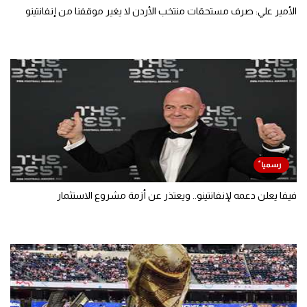
الأمير علي: صرف مستحقات منتخب الأردن لا يغير موقفنا من إنفانتينو
فيفا يعلن دعمه لإنفانتينو.. ويعتذر عن أزمة مشروع الاستثمار