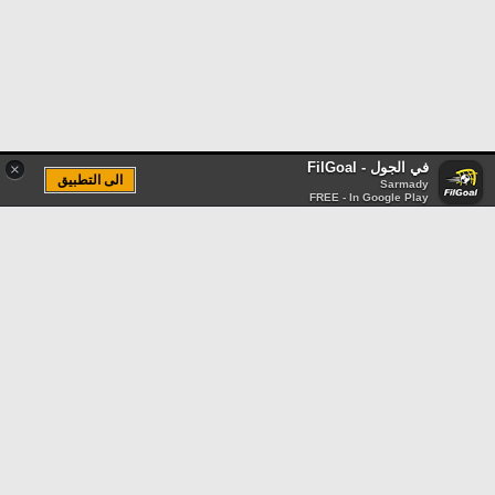
في الجول - FilGoal
×
الى التطبيق
Sarmady
FREE - In Google Play