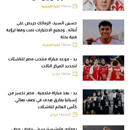
ساعة |
الكرة الأوروبية
حسين السيد: الزمالك حريص على
أبنائه.. وجميع الاختيارات تمت وفقا لرؤية
فنية بحتة
ساعة |
الكرة المصرية
يد - موعد مباراة منتخب مصر للناشئات
لتحديد المركز الثالث
ساعة |
كرة يد
يد - بعد مباراة ملحمية.. مصر تخسر من
إسبانيا بفارق هدف في نصف نهائي
كأس العالم للناشئات
2 ساعة |
كرة يد
رومانو: مانشستر سيتي يرفض عرض