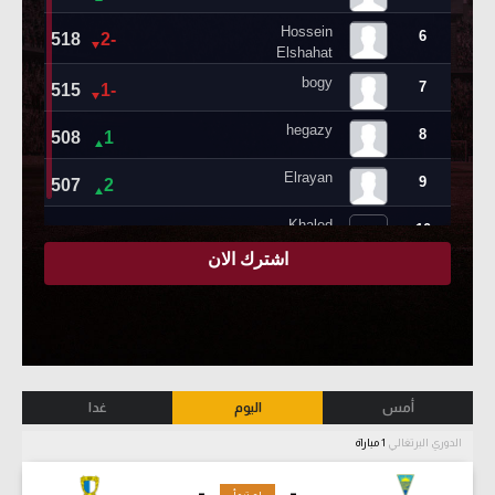
أمس
اليوم
غدا
الدوري البرتغالي
1 مباراة
-
-