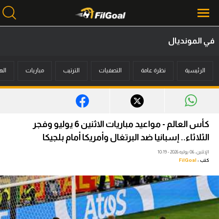
في المونديال
محتوى إخباري
الرئيسية
نظرة عامة
التصفيات
الترتيب
مباريات
اله
الرئيسية
أخبار
مباريات
كأس العالم - مواعيد مباريات الاثنين 6 يوليو وفجر
ميركاتو
الثلاثاء.. إسبانيا ضد البرتغال وأمريكا أمام بلجيكا
الإثنين، 06 يوليه 2026 - 10:19
فانتازي في الجول
كتب :
FilGoal
مسابقة التوقعات
فيديوهات
عدسات