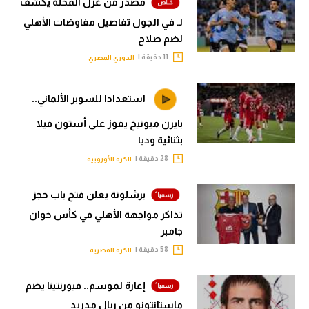
مصدر من غزل المحلة يكشف
لـ في الجول تفاصيل مفاوضات الأهلي
لضم صلاح
11 دقيقة |
الدوري المصري
استعدادا للسوبر الألماني..
بايرن ميونيخ يفوز على أستون فيلا
بثنائية وديا
28 دقيقة |
الكرة الأوروبية
برشلونة يعلن فتح باب حجز
تذاكر مواجهة الأهلي في كأس خوان
جامبر
58 دقيقة |
الكرة المصرية
إعارة لموسم.. فيورنتينا يضم
ماستانتونو من ريال مدريد