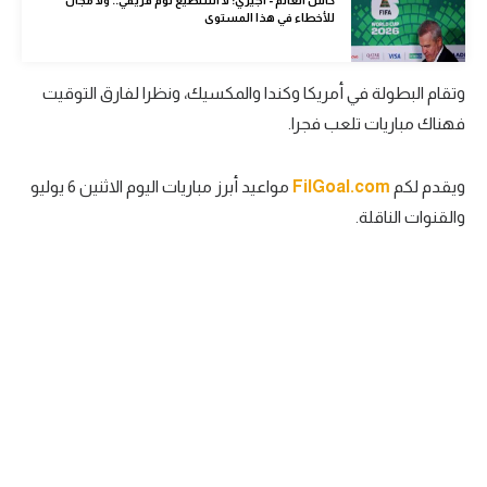
للأخطاء في هذا المستوى
الوطن العربي
في المونديال
وتقام البطولة في أمريكا وكندا والمكسيك، ونظرا لفارق التوقيت
رياضة نسائية
فهناك مباريات تلعب فجرا.
آسيا
ويقدم لكم
FilGoal.com
مواعيد أبرز مباريات اليوم الاثنين 6 يوليو
أمريكا
والقنوات الناقلة.
ركن الألعاب
أقسام خاصة
Gamers
ميركاتو
تحقيق في الجول
تقرير في الجول