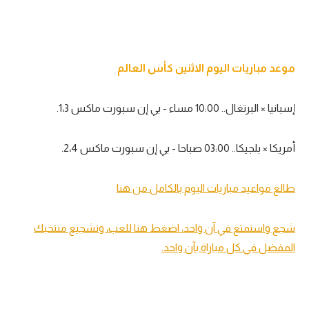
تحليل في الجول
حكايات في الجول
موعد مباريات اليوم الاثنين كأس العالم
كويز في الجول
فيديو في الجول
إسبانيا × البرتغال.. 10:00 مساء - بي إن سبورت ماكس 1،3.
أمريكا × بلجيكا.. 03:00 صباحا - بي إن سبورت ماكس 2،4.
طالع مواعيد مباريات اليوم بالكامل من هنا
شجع واستمتع في آن واحد، اضغط هنا للعب، وتشجيع منتخبك
المفضل في كل مباراة بآن واحد.