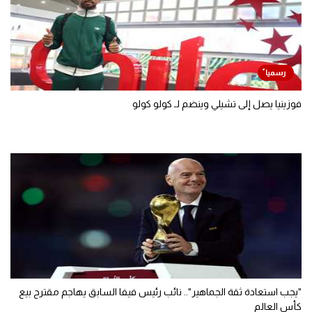
فوزينيا يصل إلى تشيلي وينضم لـ كولو كولو
"يجب استعادة ثقة الجماهير".. نائب رئيس فيفا السابق يهاجم مقترح بيع
كأس العالم