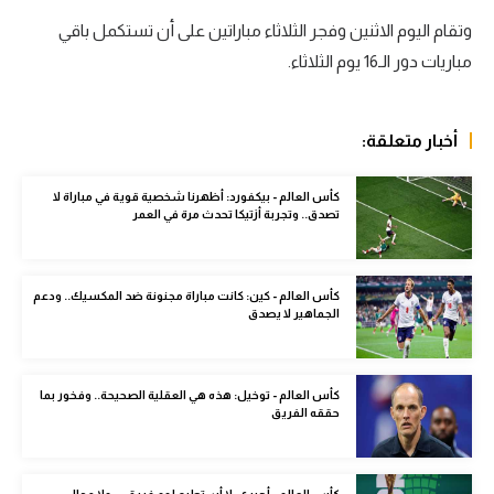
وتقام اليوم الاثنين وفجر الثلاثاء مباراتين على أن تستكمل باقي
سعودي في الجول
مباريات دور الـ16 يوم الثلاثاء.
الدوري الإنجليزي
الدوري الإسباني
أخبار متعلقة:
دوري أبطال أوروبا
كأس العالم - بيكفورد: أظهرنا شخصية قوية في مباراة لا
القسم الثاني
تصدق.. وتجربة أزتيكا تحدث مرة في العمر
رياضات أخرى
أمم إفريقيا
كأس العالم - كين: كانت مباراة مجنونة ضد المكسيك.. ودعم
الجماهير لا يصدق
كرة السلة الأمريكية
كرة سلة
كأس العالم - توخيل: هذه هي العقلية الصحيحة.. وفخور بما
حققه الفريق
كرة يد
كرة طائرة
كأس العالم - أجيري: لا أستطيع لوم فريقي.. ولا مجال