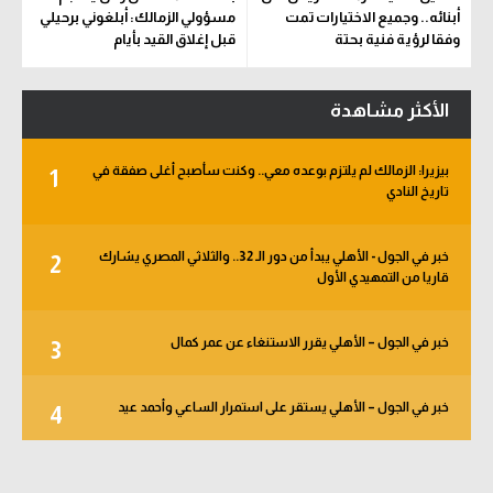
أبنائه.. وجميع الاختيارات تمت
مسؤولي الزمالك: أبلغوني برحيلي
وفقا لرؤية فنية بحتة
قبل إغلاق القيد بأيام
الأكثر مشاهدة
بيزيرا: الزمالك لم يلتزم بوعده معي.. وكنت سأصبح أغلى صفقة في
1
تاريخ النادي
خبر في الجول - الأهلي يبدأ من دور الـ 32.. والثلاثي المصري يشارك
2
قاريا من التمهيدي الأول
خبر في الجول – الأهلي يقرر الاستنغاء عن عمر كمال
3
خبر في الجول – الأهلي يستقر على استمرار الساعي وأحمد عيد
4