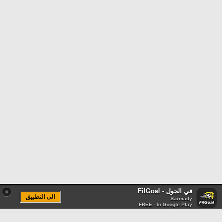
في الجول - FilGoal
×
الى التطبيق
Sarmady
FREE - In Google Play