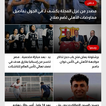
مصدر من غزل المحلة يكشف لـ في الجول تفاصيل
مفاوضات الأهلي لضم صلاح
برشلونة يعلن فتح باب حجز تذاكر
يد - بعد مباراة ملحمية.. مصر
مواجهة الأهلي في كأس خوان
تخسر من إسبانيا بفارق هدف في
جامبر
نصف نهائي كأس العالم للناشئات
حسين السيد: الزمالك حريص على
بعد 14 عاما.. أنس وائل يهاجم