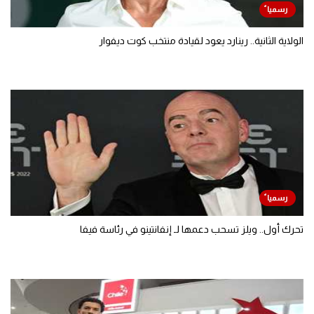
الولاية الثانية.. رينارد يعود لقيادة منتخب كوت ديفوار
تحرك أول.. ويلز تسحب دعمها لـ إنفانتينو في رئاسة فيفا