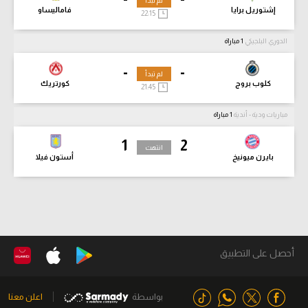
لم تبدأ
إشتوريل برايا
فاماليساو
22:15
الدوري البلجيكي
1 مباراة
-
-
لم تبدأ
كلوب بروج
كورتريك
21:45
مباريات ودية - أندية
1 مباراة
1
2
انتهت
بايرن ميونيخ
أستون فيلا
أحصل على التطبيق
بواسطة
اعلن معنا