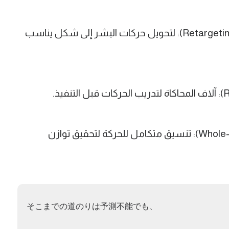
تقنية إعادة الاستهداف (Retargeting Technology): لتحويل حركات البشر إلى شكل يناسب
التحكم في كامل الجسم (Whole-Body Control): تنسيق متكامل للحركة لتحقيق توازن
そこまでの道のりは予測不能でも、