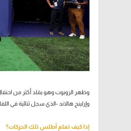
وظهر الروبوت وهو يقلد أكثر من احت
وإرلينج هالاند -الذي سجل ثنائية في ال
إذا كيف تعلم أطلس تلك الحركات؟