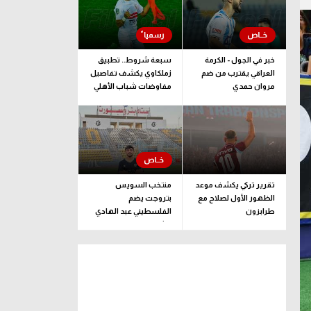
خبر في الجول - الكرمة
سبعة شروط.. تطبيق
العراقي يقترب من ضم
زملكاوي يكشف تفاصيل
مروان حمدي
مفاوضات شباب الأهلي
لضم بيزيرا قبل غلق
الملف
تقرير تركي يكشف موعد
منتخب السويس
الظهور الأول لصلاح مع
بتروجت يضم
طرابزون
الفلسطيني عبد الهادي
راشد