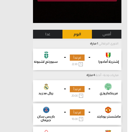
أمس
اليوم
غدا
الدوري البرتغالي
1 مباراة
-
-
لم تبدأ
إشتريلا أمادورا
سبورتنج لشبونة
22:30
مباريات ودية - أندية
4 مباراة
-
-
لم تبدأ
فرينكفاروزي
ريال مدريد
20:00
-
-
لم تبدأ
مانشستر يونايتد
باريس سان
18:00
جيرمان