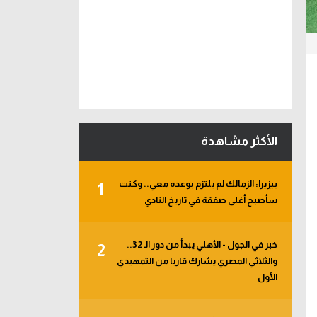
الأكثر مشاهدة
بيزيرا: الزمالك لم يلتزم بوعده معي.. وكنت
1
سأصبح أغلى صفقة في تاريخ النادي
خبر في الجول - الأهلي يبدأ من دور الـ 32..
2
والثلاثي المصري يشارك قاريا من التمهيدي
الأول