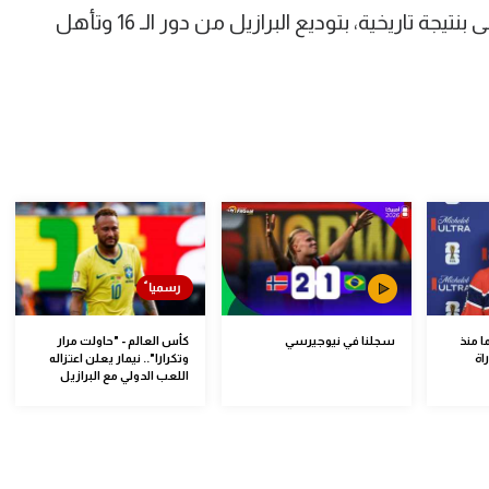
الشوط الذي بدأ بلمسة من أطلس انتهى بنتيجة تاريخية، بتوديع البرازيل من دور الـ 16 وتأهل
ا منذ
سجلنا في نيوجيرسي
كأس العالم - "حاولت مرار
راة
وتكرارا".. نيمار يعلن اعتزاله
اللعب الدولي مع البرازيل