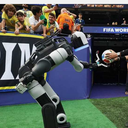
آسيا
دوري أبطال أوروبا
لسعودي للمحترفين
أمريكا
القسم الثاني
ل أوروبا
ركن الألعاب
رياضات أخرى
ل إفريقيا