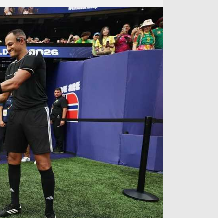
آراء حرة
الدوري ا
ركن الألعاب
دوري أبطا
دوري أبطا
كل البطولات