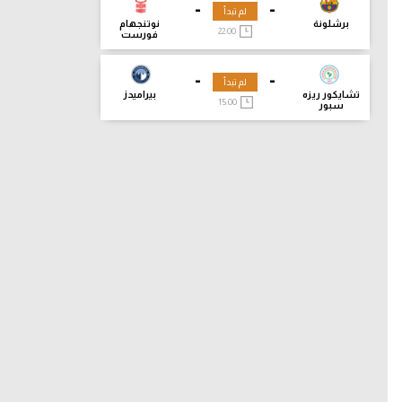
-
-
لم تبدأ
برشلونة
نوتنجهام
22:00
فورست
-
-
لم تبدأ
تشايكور ريزه
بيراميدز
15:00
سبور