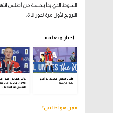
النرويج لأول مرة لدور الـ 8.
أخبار متعلقة:
كأس العالم - هالاند: لم أحلم
كأس العالم - حقق رقم
بهذا من قبل
1998.. هالاند رجل مبا
النرويج ضد البرازيل
فمن هو أطلس؟