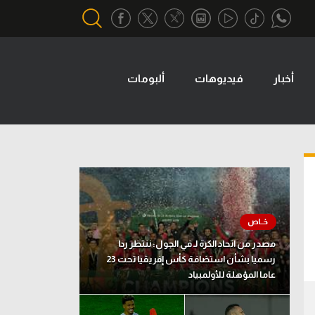
أخبار
فيديوهات
ألبومات
أقسام خاصة
Gamers
يكية
ميركاتو
تحقيق في الجول
تقرير في الجول
تحليل في الجول
مصدر من اتحاد الكرة لـ في الجول: ننتظر ردا
حكايات في الجول
رسميا بشأن استضافة كأس إفريقيا تحت 23
عاما المؤهلة للأولمبياد
كويز في الجول
فيديو في الجول