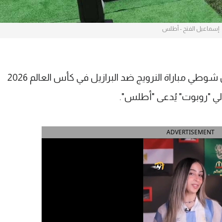
إسماعيل الفتح - أطلس
تسلم الحكم الأمريكي إسماعيل الفتح بين شوطي مباراة النرويج ضد البرازيل في كأس العالم 2026
ي "روبوت" يُدعى "أطلس".
ADVERTISEMENT