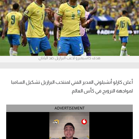
آراء حرة
ركن الألعاب
بطولات
أمريكا 2026
هدف كاسيميرو لاعب البرازيل ضد اليابان
الدوري المصري
الدوري الإنجليزي الممتاز
أعلن كارلو أنشيلوتي المدير الفني لمنتخب البرازيل تشكيل السامبا
لمواجهة النرويج في كأس العالم.
الدوري الإسباني
ADVERTISEMENT
الدوري الإيطالي
الدوري الألماني
الدوري الفرنسي