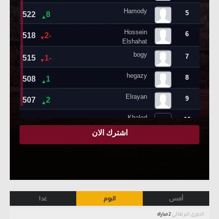
أمس
اليوم
غدا
الدوري البرتغالي
2 مباراة