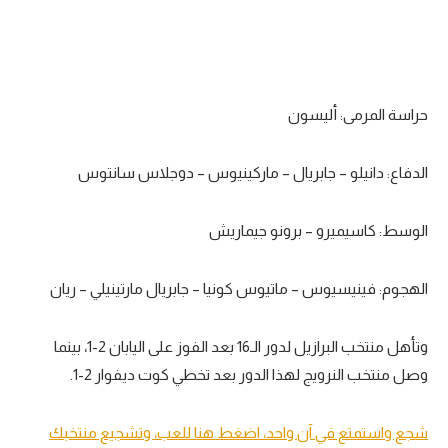
تحليل في الجول
حكايات في الجول
كويز في الجول
حراسة المرمى: أليسون
فيديو في الجول
الدفاع: دانيلو – جابريال – ماركينيوس – دوجلاس سانتوس
الوسط: كاسيميرو – برونو جيماريش
الهجوم: فينيسيوس – ماتيوس كونيا – جابريال مارتينيلي – ريان
وتأهل منتخب البرازيل لدور الـ16 بعد الفوز على اليابان 2-1، بينما
وصل منتخب النرويج لهذا الدور بعد تخطي كوت ديفوار 2-1.
شجع واستمتع في آن واحد، اضغط هنا للعب، وتشجيع منتخبك