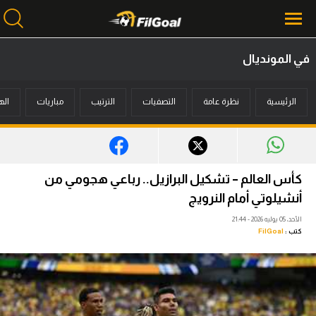
في المونديال
محتوى إخباري
الرئيسية
نظرة عامة
التصفيات
الترتيب
مباريات
اله
الرئيسية
أخبار
مباريات
كأس العالم – تشكيل البرازيل.. رباعي هجومي من
ميركاتو
أنشيلوتي أمام النرويج
الأحد، 05 يوليه 2026 - 21:44
فانتازي في الجول
كتب :
FilGoal
مسابقة التوقعات
فيديوهات
عدسات