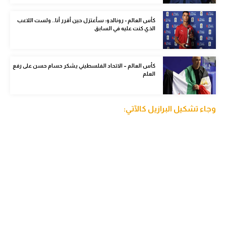
الوطن العربي
كأس العالم - رونالدو: سأعتزل حين أقرر أنا.. ولست اللاعب
الذي كنت عليه في السابق
في المونديال
رياضة نسائية
كأس العالم – الاتحاد الفلسطيني يشكر حسام حسن على رفع
آسيا
العلم
أمريكا
وجاء تشكيل البرازيل كالآتي:
ركن الألعاب
أقسام خاصة
Gamers
ميركاتو
تحقيق في الجول
تقرير في الجول