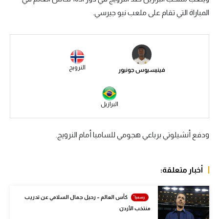
المباراة التي تقام على ملعب نيو جيرسي.
سعودي في الجول
الدوري الإنجليزي
الدوري الإسباني
النرويج
فينيسيوس جونيور
دوري أبطال أوروبا
القسم الثاني
البرازيل
رياضات أخرى
أمم إفريقيا
ودفع أنشيلوتي برباعي هجومي للسامبا أمام النرويج.
كرة السلة الأمريكية
كرة سلة
أخبار متعلقة:
كرة يد
كأس العالم – رحيل جمال السلامي عن تدريب
كرة طائرة
منتخب الأردن