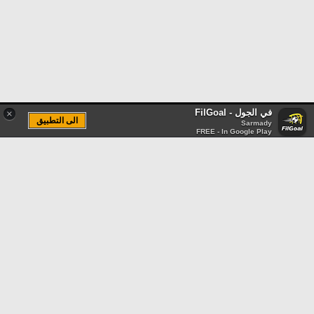
في الجول - FilGoal
×
الى التطبيق
Sarmady
FREE - In Google Play