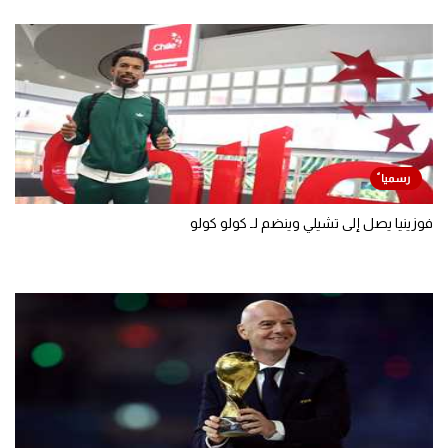
فوزينيا يصل إلى تشيلي وينضم لـ كولو كولو