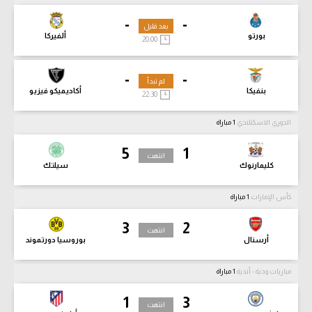
-
-
بعد قليل
بورتو
ألفيركا
20:00
-
-
لم تبدأ
بنفيكا
أكاديميكو فيزيو
22:30
الدوري الاسكتلندي
1 مباراة
5
1
انتهت
كليمارنوك
سيلتك
كأس الإمارات
1 مباراة
3
2
انتهت
أرسنال
بوروسيا دورتموند
مباريات ودية - أندية
1 مباراة
1
3
انتهت