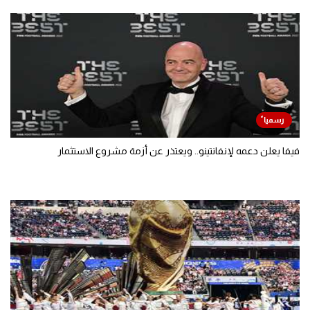
فيفا يعلن دعمه لإنفانتينو.. ويعتذر عن أزمة مشروع الاستثمار