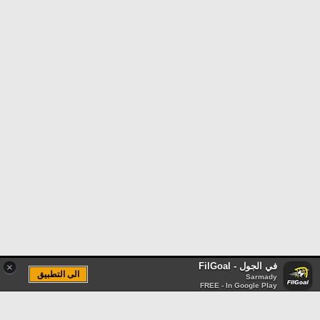
في الجول - FilGoal
×
الى التطبيق
Sarmady
FREE - In Google Play