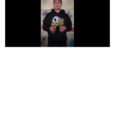
الدوري السعودي للمحترفين
دوري أبطال أوروبا
دوري أبطال إفريقيا
كل البطولات
أقسام
الكرة المصرية
الدوري المصري
الكرة الأوروبية
الكرة الإفريقية
منتخب مصر