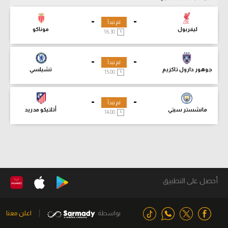
-
-
لم تبدأ
ليفربول
موناكو
16:30
-
-
لم تبدأ
جوهور دارول تاكزيم
تشيلسي
15:00
-
-
لم تبدأ
مانشستر سيتي
أتلتيكو مدريد
14:00
أحصل على التطبيق
بواسطة
اعلن معنا