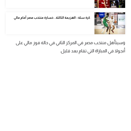
الوطن العربي
في المونديال
كرة سلة - الهزيمة الثالثة.. خسارة منتخب مصر أمام مالي
رياضة نسائية
آسيا
وسيتأهل منتخب مصر في المركز الثاني في حالة فوز مالي على
أنجولا في المباراة التي تقام بعد قليل.
أمريكا
ركن الألعاب
أقسام خاصة
Gamers
ميركاتو
تحقيق في الجول
تقرير في الجول