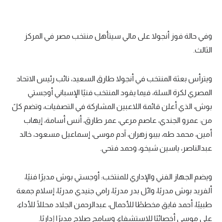
تحليل في الجول
حكايات في الجول
وفي حالة فوز أنجولا على مالي سيتأهل منتخب مصر في المركز
الثالث.
كويز في الجول
فيديو في الجول
ويترأس بعثة المنتخب في أنجولا طارق السعيد، نائب رئيس الاتحاد
المصري لكرة السلة، فيما يقود المنتخب فنيًا الإسباني أوجستي
بوش، الذي أعلن قائمة اللاعبين المشاركة في التصفيات، وتضم كلً
من: عمرو الجندي، عاصم مرعي، عمر طارق، أنس أسامة، إيهاب
أمين، محمد طه، بيبو زهران، آدم موسى، إسماعيل مسعود، خالد
عبدالناصر، ياسين شيخو، وحمد فتحي.
ويضم الجهاز الفني والإداري للمنتخب: أوجستي بوش مديرًا فنيًا،
ألفريد بوش مدربًا، وائل بدر مدربًا، رامي جنيدي مدربًا، إسلام جمعة
طبيبًا، أحمد فايق مخططًا للأحمال، عبدالرحمن الجلاد محللًا للأداء،
علي موسى أخصائيًا للاستشفاء، وسامح صلاح مديرًا إداريًا.