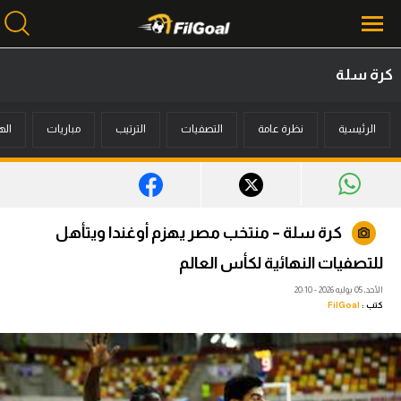
كرة سلة
محتوى إخباري
الرئيسية
نظرة عامة
التصفيات
الترتيب
مباريات
اله
الرئيسية
أخبار
مباريات
كرة سلة – منتخب مصر يهزم أوغندا ويتأهل
ميركاتو
للتصفيات النهائية لكأس العالم
فانتازي في الجول
الأحد، 05 يوليه 2026 - 20:10
كتب :
FilGoal
مسابقة التوقعات
فيديوهات
عدسات