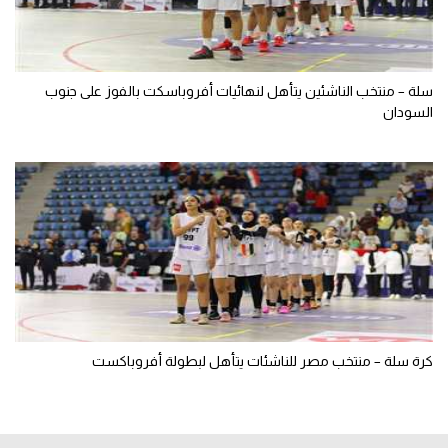
سلة – منتخب الناشئين يتأهل لنهائيات أفروباسكت بالفوز على جنوب
السودان
كرة سلة – منتخب مصر للناشئات يتأهل لبطولة أفروباكست