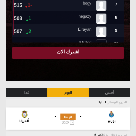
أمس
اليوم
غدا
الدوري البرتغالي
1 مباراة
-
-
لم تبدأ
بورتو
ألفيركا
20:00
مباريات ودية - أندية
3 مباراة