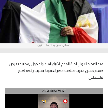
آراء حرة
ركن الألعاب
بطولات
أمريكا 2026
حسام حسن بعلم فلسطين
الدوري المصري
الدوري الإنجليزي الممتاز
فند الاتحاد الدولي لكرة القدم الأنباء المتداولة حول إمكانية تعرض
حسام حسن مدرب منتخب مصر لعقوبة بسبب رفعه لعلم
الدوري الإسباني
فلسطين.
الدوري الإيطالي
ADVERTISEMENT
الدوري الألماني
الدوري الفرنسي