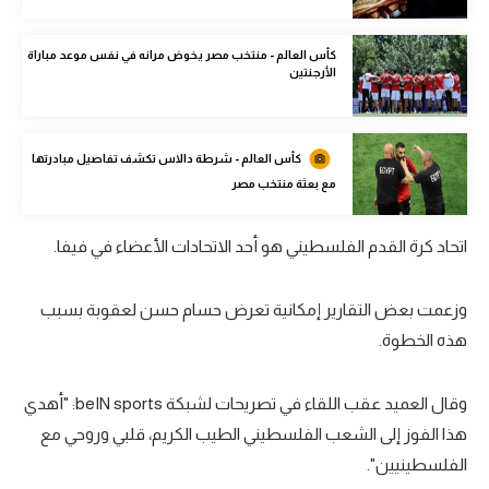
الوطن العربي
كأس العالم - منتخب مصر يخوض مرانه في نفس موعد مباراة
في المونديال
الأرجنتين
رياضة نسائية
آسيا
كأس العالم - شرطة دالاس تكشف تفاصيل مبادرتها
مع بعثة منتخب مصر
أمريكا
ركن الألعاب
اتحاد كرة القدم الفلسطيني هو أحد الاتحادات الأعضاء في فيفا.
وزعمت بعض التقارير إمكانية تعرض حسام حسن لعقوبة بسبب
أقسام خاصة
هذه الخطوة.
Gamers
ميركاتو
وقال العميد عقب اللقاء في تصريحات لشبكة beIN sports: "أهدي
تحقيق في الجول
هذا الفوز إلى الشعب الفلسطيني الطيب الكريم، قلبي وروحي مع
الفلسطينيين".
تقرير في الجول