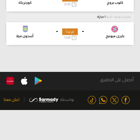
كلوب بروج
كورتريك
21:45
مباريات ودية - أندية
1 مباراة
-
-
لم تبدأ
بايرن ميونيخ
أستون فيلا
13:00
أحصل على التطبيق
بواسطة
اعلن معنا