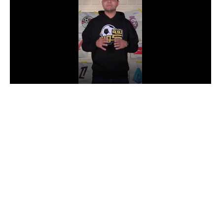
الدوري السعودي للمحترفين
دوري أبطال أوروبا
دوري أبطال إفريقيا
كل البطولات
أقسام
الكرة المصرية
الدوري المصري
الكرة الأوروبية
الكرة الإفريقية
منتخب مصر