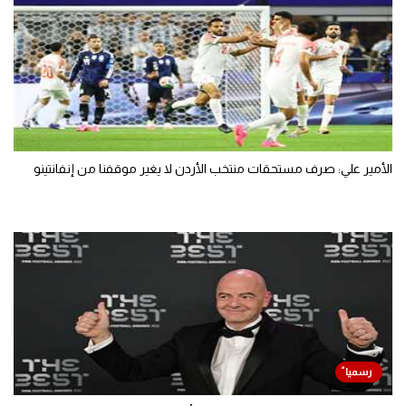
الأمير علي: صرف مستحقات منتخب الأردن لا يغير موقفنا من إنفانتينو