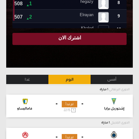
أمس
اليوم
غدا
الدوري البرتغالي
1 مباراة
-
-
لم تبدأ
إشتوريل برايا
فاماليساو
22:15
الدوري البلجيكي
1 مباراة
-
-
لم تبدأ