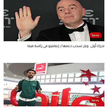
تحرك أول.. ويلز تسحب دعمها لـ إنفانتينو في رئاسة فيفا