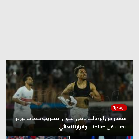
مصدر من الزمالك لـ في الجول: تسريب خطاب بيزيرا
يصب في صالحنا.. وقرارنا نهائي