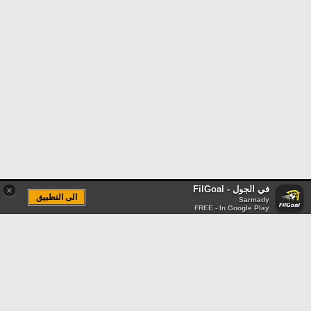
في الجول - FilGoal
×
الى التطبيق
Sarmady
FREE - In Google Play