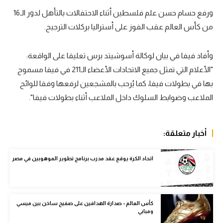
ورفع حسام حسن علم فلسطين أثناء الاحتفالات بالتأهل لدور الـ16
سعودي في الجول
من كأس العالم عقب الفوز على أستراليا بركلات الترجيح.
الدوري الإنجليزي
الدوري الإسباني
وأفاد فيفا في بيان لوكالة أسوشيتد برس تعليقا على الواقعة:
"الأعلام التي تمثل جميع الاتحادات الأعضاء الـ211 في فيفا مسموح
دوري أبطال أوروبا
بها في بطولات فيفا، كما يُرحب بالمشجعين لرفعها وفقا للوائح
القسم الثاني
الملاعب وضوابط السلوك داخل الملاعب أثناء بطولات فيفا".
رياضات أخرى
أخبار متعلقة:
أمم إفريقيا
كرة السلة الأمريكية
اتحاد الكرة يوقع عقد مدرب برنامج تطوير الموهوبين في مصر
كرة سلة
كرة يد
كأس العالم - صدارة الهدافين على صفيح ساخن بين ميسي
ومبابي
كرة طائرة