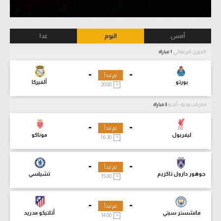
أمس
اليوم
غدا
الدوري البرتغالي
1 مباراة
-
-
لم تبدأ
بورتو
ألفيركا
20:00
مباريات ودية - أندية
3 مباراة
-
-
لم تبدأ
ليفربول
موناكو
16:30
-
-
لم تبدأ
جوهور دارول تاكزيم
تشيلسي
15:00
-
-
لم تبدأ
مانشستر سيتي
أتلتيكو مدريد
14:00