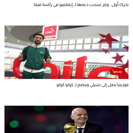
تحرك أول.. ويلز تسحب دعمها لـ إنفانتينو في رئاسة فيفا
فوزينيا يصل إلى تشيلي وينضم لـ كولو كولو