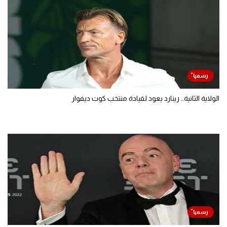
الولاية الثانية.. رينارد يعود لقيادة منتخب كوت ديفوار