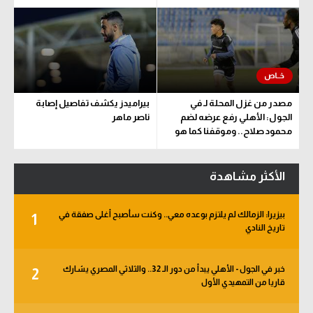
مصدر من غزل المحلة لـ في
بيراميدز يكشف تفاصيل إصابة
الجول: الأهلي رفع عرضه لضم
ناصر ماهر
محمود صلاح.. وموقفنا كما هو
الأكثر مشاهدة
بيزيرا: الزمالك لم يلتزم بوعده معي.. وكنت سأصبح أغلى صفقة في
1
تاريخ النادي
خبر في الجول - الأهلي يبدأ من دور الـ 32.. والثلاثي المصري يشارك
2
قاريا من التمهيدي الأول