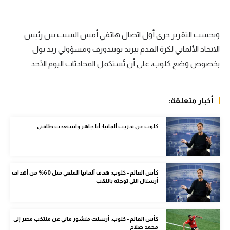
الوطن العربي
في المونديال
وبحسب التقرير جرى أول اتصال هاتفي أمس السبت بين رئيس
الاتحاد الألماني لكرة القدم بيرند نويندورف ومسؤولي ريد بول
رياضة نسائية
بخصوص وضع كلوب، على أن تُستكمل المحادثات اليوم الأحد.
آسيا
أمريكا
أخبار متعلقة:
ركن الألعاب
كلوب عن تدريب ألمانيا: أنا جاهز واستعدت طاقتي
أقسام خاصة
Gamers
كأس العالم - كلوب: هدف ألمانيا الملغي مثل 60% من أهداف
أرسنال التي توجته باللقب
ميركاتو
تحقيق في الجول
كأس العالم - كلوب: أرسلت منشور ماني عن منتخب مصر إلى
تقرير في الجول
محمد صلاح