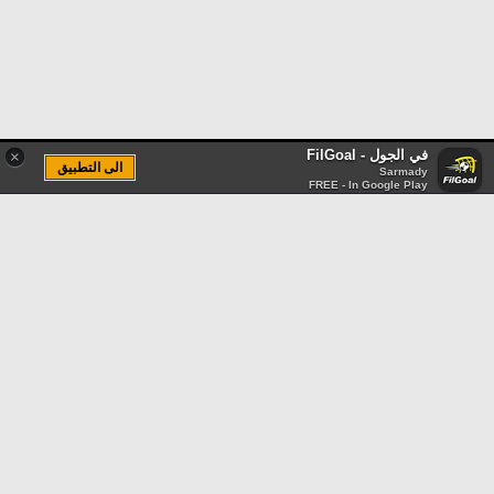
في الجول - FilGoal
×
الى التطبيق
Sarmady
FREE - In Google Play