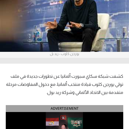
آراء حرة
ركن الألعاب
بطولات
أمريكا 2026
يورجن كلوب - ريد بل
الدوري المصري
الدوري الإنجليزي الممتاز
كشفت شبكة سكاي سبورت ألمانيا عن تطورات جديدة في ملف
تولي يورجن كلوب قيادة منتخب ألمانيا، مع دخول المفاوضات مرحلة
الدوري الإسباني
متقدمة بين الاتحاد الألماني وشركة ريد بول.
الدوري الإيطالي
ADVERTISEMENT
الدوري الألماني
الدوري الفرنسي