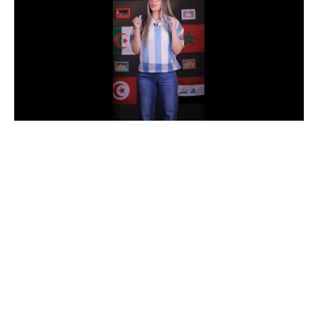
الدوري السعودي للمحترفين
دوري أبطال أوروبا
دوري أبطال إفريقيا
كل البطولات
أقسام
الكرة المصرية
الدوري المصري
الكرة الأوروبية
الكرة الإفريقية
منتخب مصر