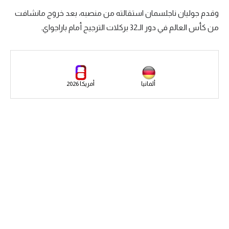
وقدم جوليان ناجلسمان استقالته من منصبه، بعد خروج مانشافت
سعودي في الجول
من كأس العالم في دور الـ32 بركلات الترجيح أمام باراجواي.
الدوري الإنجليزي
الدوري الإسباني
دوري أبطال أوروبا
ألمانيا
أمريكا 2026
القسم الثاني
رياضات أخرى
أمم إفريقيا
كرة السلة الأمريكية
كرة سلة
كرة يد
كرة طائرة