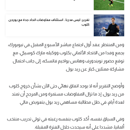
تحليل في الجول
حكايات في الجول
تقرير: ليس مدربا.. استئناف مفاوضات اتحاد جدة مع يورجن
كلوب
كويز في الجول
فيديو في الجول
ومن المنتظر عقد أول اجتماع مباشر الأسبوع المقبل في نيويورك،
يجمع وفدا من الاتحاد الألماني بكلوب ووكيله مارك كوسيكي، مع
توقع حضور نويندورف وهانس يواخيم فاتسكه، إلى جانب احتمال
مشاركة ممثلين كبار عن ريد بول.
وأوضح التقرير أنه لا يوجد اتفاق نهائي حتى الآن بشأن خروج كلوب
من ريد بول، إذ ما تزال المفاوضات مستمرة ومن المرجح أن تمتد
لعدة أيام، في ظل مطالبة مساهمي ريد بول بتعويض مالي.
وفي السياق نفسه، أكد كلوب بنفسه رغبته في تولي تدريب منتخب
ألمانيا، مشددا على أنه سيحدث خلال الفترة المقبلة.