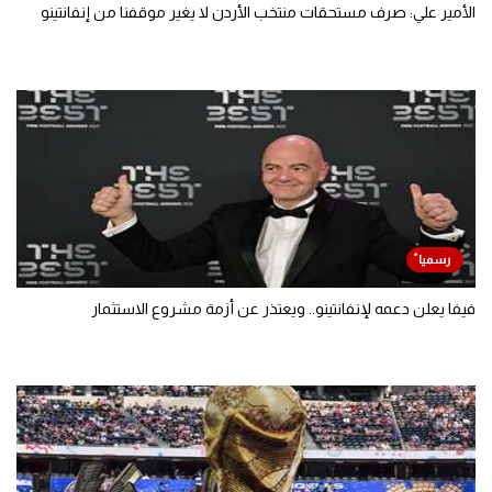
الأمير علي: صرف مستحقات منتخب الأردن لا يغير موقفنا من إنفانتينو
فيفا يعلن دعمه لإنفانتينو.. ويعتذر عن أزمة مشروع الاستثمار