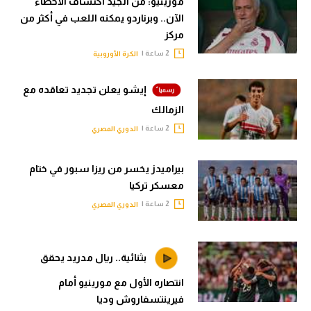
مورينيو: من الجيد اكتشاف الأخطاء
الآن.. وبرناردو يمكنه اللعب في أكثر من
مركز
2 ساعة |
الكرة الأوروبية
إيشو يعلن تجديد تعاقده مع
الزمالك
2 ساعة |
الدوري المصري
بيراميدز يخسر من ريزا سبور في ختام
معسكر تركيا
2 ساعة |
الدوري المصري
بثنائية.. ريال مدريد يحقق
انتصاره الأول مع مورينيو أمام
فيرينتسفاروش وديا