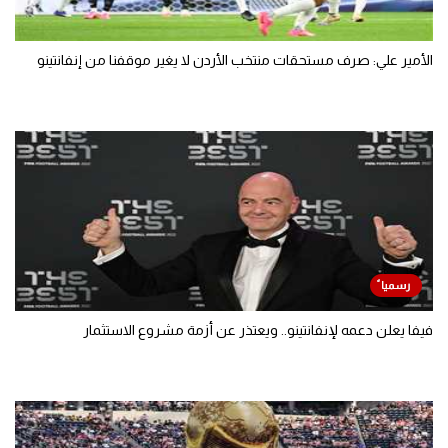
الأمير علي: صرف مستحقات منتخب الأردن لا يغير موقفنا من إنفانتينو
فيفا يعلن دعمه لإنفانتينو.. ويعتذر عن أزمة مشروع الاستثمار