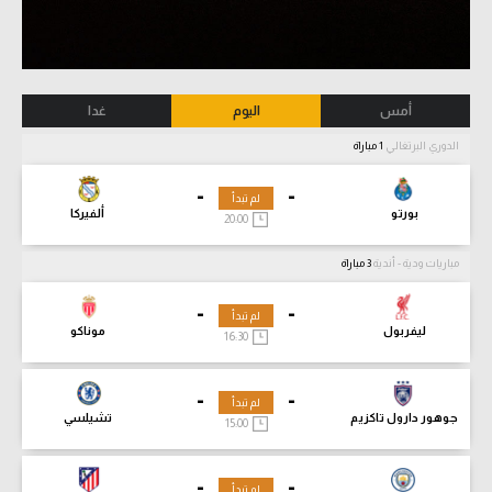
أمس
اليوم
غدا
الدوري البرتغالي
1 مباراة
-
-
لم تبدأ
بورتو
ألفيركا
20:00
مباريات ودية - أندية
3 مباراة
-
-
لم تبدأ
ليفربول
موناكو
16:30
-
-
لم تبدأ
جوهور دارول تاكزيم
تشيلسي
15:00
-
-
لم تبدأ