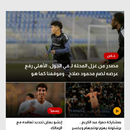
مصدر من غزل المحلة لـ في الجول: الأهلي رفع
عرضه لضم محمود صلاح.. وموقفنا كما هو
بمشاركة حمزة عبد الكريم..
إيشو يعلن تجديد تعاقده مع
برشلونة يهزم نوتنجهام ويخسر
الزمالك