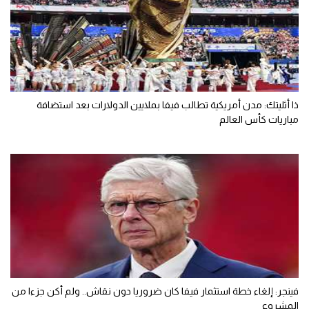
ذا أثليتك: مدن أمريكية تطالب فيفا بملايين الدولارات بعد استضافة
مباريات كأس العالم
فينجر: إلغاء خطة استثمار فيفا كان ضروريا دون نقاش.. ولم أكن جزءا من
المشروع