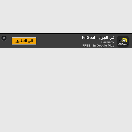
في الجول - FilGoal
×
الى التطبيق
Sarmady
FREE - In Google Play