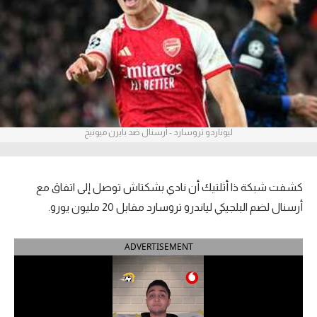
آراء حرة
ركن الألعاب
بطولات
أمريكا 2026
ليوناردو تروسارد - أرسنال ضد بايرن ميونيخ
الدوري المصري
الدوري الإنجليزي الممتاز
كشفت شبكة ذا أثلتيك أن نادي بشكتاش توصل إلى اتفاق مع
أرسنال لضم البلجيكي لياندرو تروسارد مقابل 20 مليون يورو.
الدوري الإسباني
ADVERTISEMENT
الدوري الإيطالي
الدوري الألماني
الدوري الفرنسي