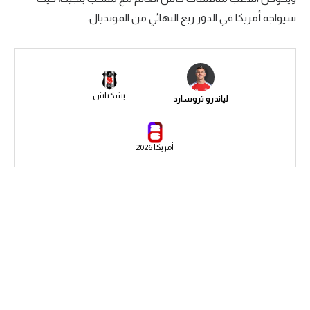
سيواجه أمريكا في الدور ربع النهائي من المونديال.
سعودي في الجول
الدوري الإنجليزي
الدوري الإسباني
بشكتاش
لياندرو تروسارد
دوري أبطال أوروبا
القسم الثاني
أمريكا 2026
رياضات أخرى
أمم إفريقيا
كرة السلة الأمريكية
كرة سلة
كرة يد
كرة طائرة