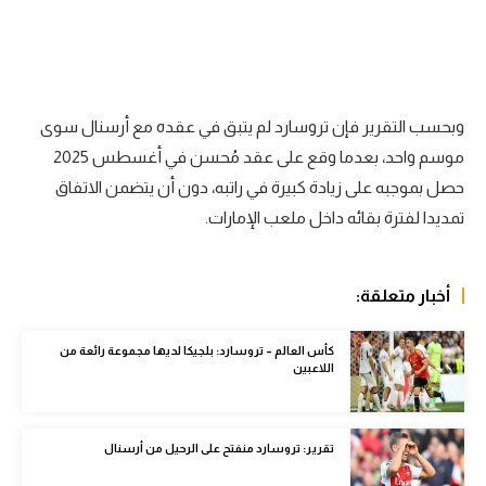
الوطن العربي
في المونديال
رياضة نسائية
وبحسب التقرير فإن تروسارد لم يتبق في عقده مع أرسنال سوى
آسيا
موسم واحد، بعدما وقع على عقد مُحسن في أغسطس 2025
حصل بموجبه على زيادة كبيرة في راتبه، دون أن يتضمن الاتفاق
أمريكا
تمديدا لفترة بقائه داخل ملعب الإمارات.
ركن الألعاب
أخبار متعلقة:
أقسام خاصة
Gamers
كأس العالم – تروسارد: بلجيكا لديها مجموعة رائعة من
اللاعبين
ميركاتو
تحقيق في الجول
تقرير: تروسارد منفتح على الرحيل من أرسنال
تقرير في الجول