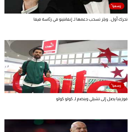
تحرك أول.. ويلز تسحب دعمها لـ إنفانتينو في رئاسة فيفا
فوزينيا يصل إلى تشيلي وينضم لـ كولو كولو