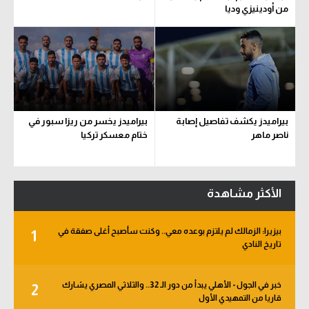
من أودينيزي وديا
بيراميدز يكشف تفاصيل إصابة
بيراميدز يخسر من ريزا سبور في
ناصر ماهر
ختام معسكر تركيا
الأكثر مشاهدة
بيزيرا: الزمالك لم يلتزم بوعده معي.. وكنت سأصبح أغلى صفقة في
1
تاريخ النادي
خبر في الجول - الأهلي يبدأ من دور الـ 32.. والثلاثي المصري يشارك
2
قاريا من التمهيدي الأول