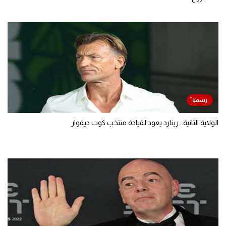
الولاية الثانية.. رينارد يعود لقيادة منتخب كوت ديفوار